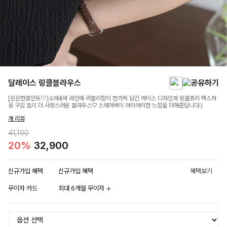
달레이스 링클블라우스
[은은한포인트🤍]소매&넥 라인에 러블리함이 한가득 담긴 레이스 디자인과 링클프리 텍스쳐
로 구김 없이 더 사랑스러운 블라우스♡ 스퀘어넥이 여리여리한 느낌을 더해준답니다:)
개 리뷰
41,100
20%
32,900
신규가입 혜택
신규가입 혜택
혜택보기
무이자 카드
최대 6개월 무이자