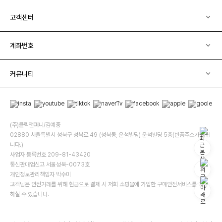
고객센터
계좌번호
커뮤니티
(주)클릭앤퍼니/김예중
02880 서울특별시 성북구 성북로 49 (성북동, 운석빌딩) 운석빌딩 5층(반품주소가 아닙
니다.)
사업자 등록번호 209-81-43420
통신판매업신고 서울성북-0073호
개인정보관리책임자 박수미
고객님은 안전거래를 위해 현금으로 결제 시 저희 소핑몰에 가입한 구매안전서비스를 이용
하실 수 있습니다.