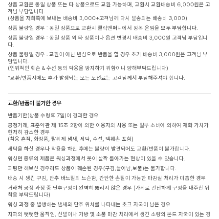
상품 교환은 동일 상품 또는 타 상품으로도 교환 가능하며, 교환시 교환배송비 6,000원은 고
객님 부담입니다.
(상품을 저희쪽에 보내는 배송비 3,000+고객님께 다시 발송되는 배송비 3,000)
상품 불량일 경우 : 동일 상품으로 교환시 클릭앤퍼니에서 왕복 운임을 모두 부담합니다.
상품 불량일 경우 : 동일 상품 외 타 상품이나 옵션 변경시 배송비 3,000원 고객님 부담입니
다.
상품 불량일 경우 : 교환이 아닌 변심으로 반품을 할 경우 초기 배송비 3,000원은 고객님 부
담입니다.
(인위적인 훼손 & 수선 등의 악용을 방지하기 위함이니 양해부탁드립니다)
*교환/반품시에도 추가 발생되는 모든 도선료는 고객님께서 부담해주셔야 합니다.
교환/반품이 불가한 경우
반품기한(상품 수령후 7일)이 경과한 경우
공정거래, 표준약관 제 15조 2항에 의한 이용자의 사용 또는 일부 소비에 의하여 재화 가치가
현저히 감소한 경우
(착용 흔적, 화장품, 탈취제 냄새, 세탁, 수선, 택훼손 포함)
세탁을 하신 경우나 착용을 하신 후에는 불량이 발견되어도 교환/반품이 불가합니다.
워싱면 종류의 제품은 워싱과정에서 옷이 살짝 돌아가는 현상이 있을 수 있습니다.
피팅만 해보신 경우라도 상품이 훼손된 경우(구김,늘어남,보풀)는 불가합니다.
배송 시 생긴 구김, 단추 바느질의 느슨함, 간단한 손질이 가능한 마감실 처리가 미흡한 경우
거래처 공정 과정 중 단추구멍이 완벽히 뚫리지 않은 경우 (가위로 간단하게 구멍을 내주신 뒤
착용 부탁드립니다)
워싱 과정 중 발생하는 냄새와 단추 위치를 나타내는 초크 자국이 남은 경우
지퍼의 뻣뻣한 움직임, 신발이나 가방 및 소품 마감 처리에서 생긴 소량의 본드 자국이 있는 경