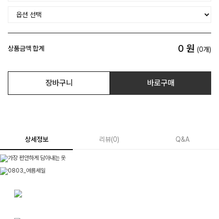
0
원
상품금액 합계
(
0
개)
장바구니
바로구매
상세정보
리뷰
(
0
)
Q&A