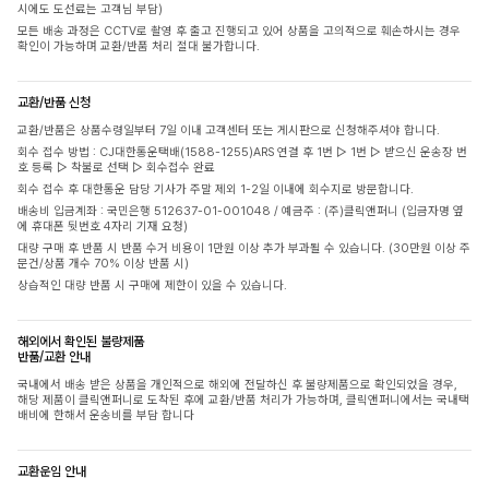
시에도 도선료는 고객님 부담)
모든 배송 과정은 CCTV로 촬영 후 출고 진행되고 있어 상품을 고의적으로 훼손하시는 경우
확인이 가능하며 교환/반품 처리 절대 불가합니다.
교환/반품 신청
교환/반품은 상품수령일부터 7일 이내 고객센터 또는 게시판으로 신청해주셔야 합니다.
회수 접수 방법 : CJ대한통운택배(1588-1255)ARS 연결 후 1번 ▷ 1번 ▷ 받으신 운송장 번
호 등록 ▷ 착불로 선택 ▷ 회수접수 완료
회수 접수 후 대한통운 담당 기사가 주말 제외 1-2일 이내에 회수지로 방문합니다.
배송비 입금계좌 : 국민은행 512637-01-001048 / 예금주 : (주)클릭앤퍼니 (입금자명 옆
에 휴대폰 뒷번호 4자리 기재 요청)
대량 구매 후 반품 시 반품 수거 비용이 1만원 이상 추가 부과될 수 있습니다. (30만원 이상 주
문건/상품 개수 70% 이상 반품 시)
상습적인 대량 반품 시 구매에 제한이 있을 수 있습니다.
해외에서 확인된 불량제품
반품/교환 안내
국내에서 배송 받은 상품을 개인적으로 해외에 전달하신 후 불량제품으로 확인되었을 경우,
해당 제품이 클릭앤퍼니로 도착된 후에 교환/반품 처리가 가능하며, 클릭앤퍼니에서는 국내택
배비에 한해서 운송비를 부담 합니다
교환운임 안내