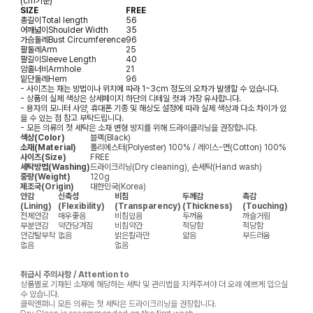
(cm기준)
SIZE
FREE
총길이
Total length
56
어깨넓이
Shoulder Width
35
가슴둘레
Bust Circumference
96
팔둘레
Arm
25
팔길이
Sleeve Length
40
암홀너비
Armhole
21
밑단둘레
Hem
96
- 사이즈는 재는 방법이나 위치에 따라 1~3cm 정도의 오차가 발생할 수 있습니다.
- 상품의 실제 색상은 상세페이지 하단의 디테일 컷과 가장 유사합니다.
- 용자의 모니터 사양, 휴대폰 기종 및 해상도 설정에 따라 실제 색상과 다소 차이가 있
을 수 있는 점 참고 부탁드립니다.
- 모든 의류의 첫 세탁은 소재 변형 방지를 위해 드라이클리닝을 권장합니다.
색상(Color)
블랙(Black)
소재(Material)
폴리에스터(Polyester) 100% / 레이스-면(Cotton) 100%
사이즈(Size)
FREE
세탁방법(Washing)
드라이크리닝(Dry cleaning), 손세탁(Hand wash)
중량(Weight)
120g
제조국(Origin)
대한민국(Korea)
안감
신축성
비침
두께감
촉감
(Lining)
(Flexibility)
(Transparency)
(Thickness)
(Touching)
전체안감
매우좋음
비침있음
두꺼움
까슬거림
부분안감
약간당겨짐
비침약간
적당함
적당함
안감탈부착
없음
밝은칼라만
얇음
부드러움
없음
없음
취급시 주의사항 / Attention to
상품별로 기재된 소재에 해당하는 세탁 및 관리법을 지켜주셔야 더 오래 예쁘게 입으실
수 있습니다.
클릭앤퍼니 모든 의류는 첫 세탁은 드라이크리닝을 권장합니다.