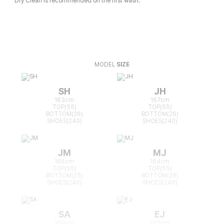
Dry Clean is recommended on the first wash.
MODEL
SIZE
SH
JH
163cm
167cm
TOP(55)
TOP(55)
BOTTOM(26)
BOTTOM(26)
SHOES(240)
SHOES(240)
JM
MJ
166cm
164cm
TOP(55)
TOP(55)
BOTTOM(25)
BOTTOM(26)
SHOES(240)
SHOES(240)
SA
EJ
168cm
165cm