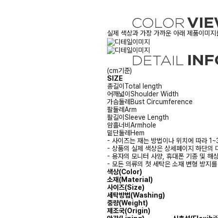
실제 색상과 가장 가까운 아래 제품이미지를
(cm기준)
SIZE
총길이
Total length
어깨넓이
Shoulder Width
가슴둘레
Bust Circumference
팔둘레
Arm
팔길이
Sleeve Length
암홀너비
Armhole
밑단둘레
Hem
- 사이즈는 재는 방법이나 위치에 따라 1~
- 상품의 실제 색상은 상세페이지 하단의 
- 용자의 모니터 사양, 휴대폰 기종 및 해
- 모든 의류의 첫 세탁은 소재 변형 방지
색상(Color)
소재(Material)
사이즈(Size)
세탁방법(Washing)
중량(Weight)
제조국(Origin)