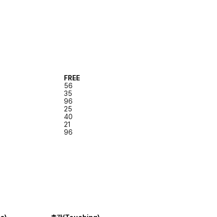
FREE
56
35
96
25
40
21
96