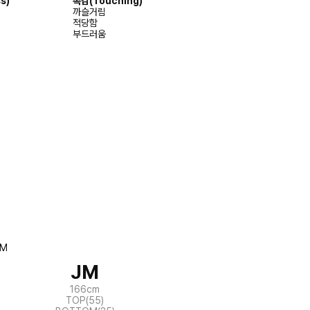
s)
촉감(Touching)
까슬거림
적당함
부드러움
JM
166cm
TOP(55)