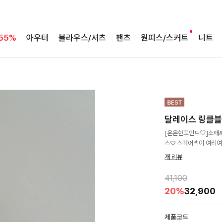
55%
아우터
블라우스/셔츠
팬츠
원피스/스커트
니트
달레이스 링클
[은은한포인트🤍]소매
스♡ 스퀘어넥이 여리여
개 리뷰
41,100
20%
32,900
제품코드