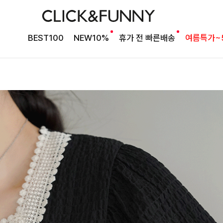
BEST100
NEW10%
휴가 전 빠른배송
여름특가~