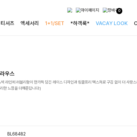
0
티셔츠
액세서리
1+1/SET
*하객룩*
VACAY LOOK
블라우스
&넥 라인에 러블리함이 한가득 담긴 레이스 디자인과 링클프리 텍스쳐로 구김 없이 더 사랑
리한 느낌을 더해준답니다:)
BL68482