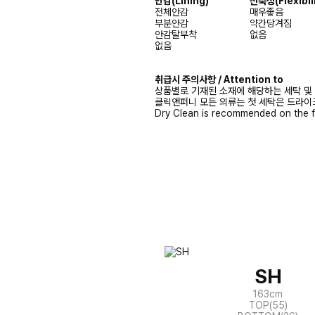
안감(Lining)
신축성(Flexibili
전체안감
매우좋음
부분안감
약간당겨짐
안감탈부착
없음
없음
취급시 주의사항 / Attention to
상품별로 기재된 소재에 해당하는 세탁 및
클릭앤퍼니 모든 의류는 첫 세탁은 드라이
Dry Clean is recommended on the f
SH
163cm
TOP(55)