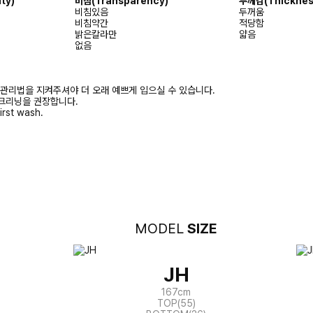
ty)
비침(Transparency)
두께감(Thicknes
비침있음
두꺼움
비침약간
적당함
밝은칼라만
얇음
없음
 관리법을 지켜주셔야 더 오래 예쁘게 입으실 수 있습니다.
크리닝을 권장합니다.
irst wash.
MODEL
SIZE
JH
167cm
TOP(55)