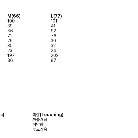
M(66)
L(77)
100
101
39
41
86
92
72
76
29
30
30
32
23
24
197
202
86
87
s)
촉감
(Touching)
까슬거림
적당함
부드러움