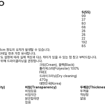
S(55)
99
37
80
68
28
28
22
192
85
3cm 정도의 오차가 발생할 수 있습니다.
디테일 컷과 가장 유사합니다.
상도 설정에 따라 실제 색상과 다소 차이가 있을 수 있는 점 참고 부탁드립니다.
를 위해 드라이클리닝을 권장합니다.
크림(Cream), 블랙(Black)
폴리에스터(Polyester) 100%
FREE
드라이크리닝(Dry cleaning)
470g
대한민국(Korea)
ity)
비침
(Transparency)
두께감
(Thicknes
비침있음
두꺼움
비침약간
적당함
밝은칼라만
얇음
없음