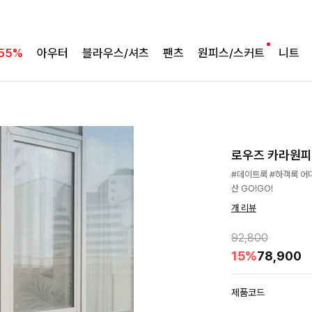
55%
아우터
블라우스/셔츠
팬츠
원피스/스커트
니트
로우즈 카라원피스
#데이트룩 #하객룩 어
산 GO!GO!
개 리뷰
92,800
15%
78,900
제품코드