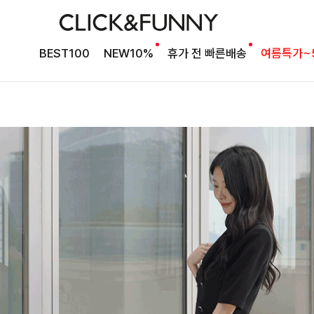
BEST100
NEW10%
휴가 전 빠른배송
여름특가~