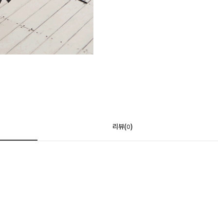
리뷰(
)
0