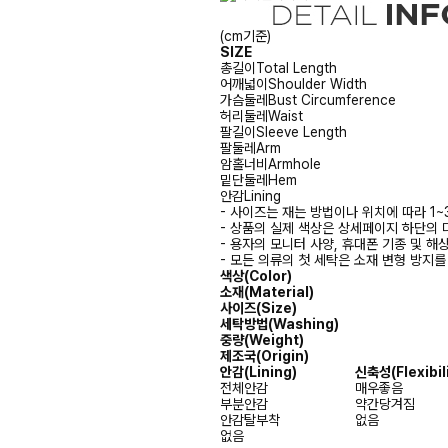
(cm기준)
SIZE
총길이
Total Length
어깨넓이
Shoulder Width
가슴둘레
Bust Circumference
허리둘레
Waist
팔길이
Sleeve Length
팔둘레
Arm
암홀너비
Armhole
밑단둘레
Hem
안감
Lining
- 사이즈는 재는 방법이나 위치에 따라 1~
- 상품의 실제 색상은 상세페이지 하단의 
- 용자의 모니터 사양, 휴대폰 기종 및 해
- 모든 의류의 첫 세탁은 소재 변형 방지
색상(Color)
소재(Material)
사이즈(Size)
세탁방법(Washing)
중량(Weight)
제조국(Origin)
안감
(Lining)
신축성
(Flexibil
전체안감
매우좋음
부분안감
약간당겨짐
안감탈부착
없음
없음