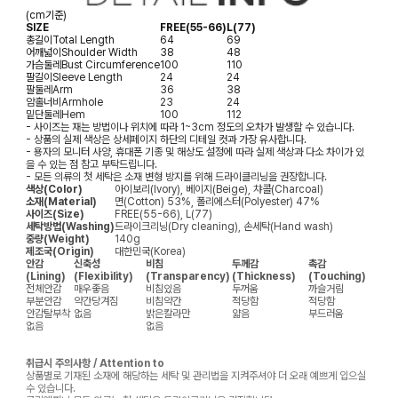
(cm기준)
SIZE
FREE(55-66)
L(77)
총길이
Total Length
64
69
어깨넓이
Shoulder Width
38
48
가슴둘레
Bust Circumference
100
110
팔길이
Sleeve Length
24
24
팔둘레
Arm
36
38
암홀너비
Armhole
23
24
밑단둘레
Hem
100
112
- 사이즈는 재는 방법이나 위치에 따라 1~3cm 정도의 오차가 발생할 수 있습니다.
- 상품의 실제 색상은 상세페이지 하단의 디테일 컷과 가장 유사합니다.
- 용자의 모니터 사양, 휴대폰 기종 및 해상도 설정에 따라 실제 색상과 다소 차이가 있
을 수 있는 점 참고 부탁드립니다.
- 모든 의류의 첫 세탁은 소재 변형 방지를 위해 드라이클리닝을 권장합니다.
색상(Color)
아이보리(Ivory), 베이지(Beige), 챠콜(Charcoal)
소재(Material)
면(Cotton) 53%, 폴리에스터(Polyester) 47%
사이즈(Size)
FREE(55-66), L(77)
세탁방법(Washing)
드라이크리닝(Dry cleaning), 손세탁(Hand wash)
중량(Weight)
140g
제조국(Origin)
대한민국(Korea)
안감
신축성
비침
두께감
촉감
(Lining)
(Flexibility)
(Transparency)
(Thickness)
(Touching)
전체안감
매우좋음
비침있음
두꺼움
까슬거림
부분안감
약간당겨짐
비침약간
적당함
적당함
안감탈부착
없음
밝은칼라만
얇음
부드러움
없음
없음
취급시 주의사항 / Attention to
상품별로 기재된 소재에 해당하는 세탁 및 관리법을 지켜주셔야 더 오래 예쁘게 입으실
수 있습니다.