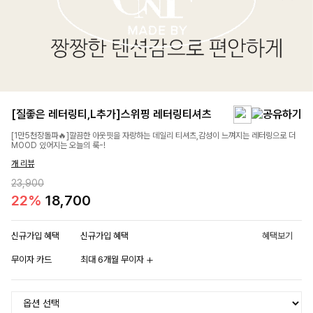
[질좋은 레터링티,L추가]스위핑 레터링티셔츠
[1만5천장돌파🔥]깔끔한 아웃핏을 자랑하는 데일리 티셔츠,감성이 느껴지는 레터링으로 더
MOOD 있어지는 오늘의 룩-!
개 리뷰
23,900
22%
18,700
신규가입 혜택
신규가입 혜택
혜택보기
무이자 카드
최대 6개월 무이자