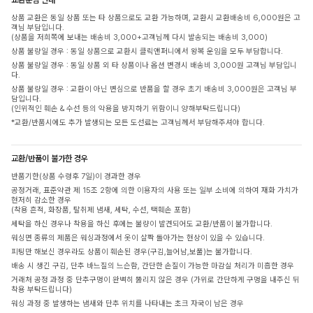
상품 교환은 동일 상품 또는 타 상품으로도 교환 가능하며, 교환시 교환배송비 6,000원은 고
객님 부담입니다.
(상품을 저희쪽에 보내는 배송비 3,000+고객님께 다시 발송되는 배송비 3,000)
상품 불량일 경우 : 동일 상품으로 교환시 클릭앤퍼니에서 왕복 운임을 모두 부담합니다.
상품 불량일 경우 : 동일 상품 외 타 상품이나 옵션 변경시 배송비 3,000원 고객님 부담입니
다.
상품 불량일 경우 : 교환이 아닌 변심으로 반품을 할 경우 초기 배송비 3,000원은 고객님 부
담입니다.
(인위적인 훼손 & 수선 등의 악용을 방지하기 위함이니 양해부탁드립니다)
*교환/반품시에도 추가 발생되는 모든 도선료는 고객님께서 부담해주셔야 합니다.
교환/반품이 불가한 경우
반품기한(상품 수령후 7일)이 경과한 경우
공정거래, 표준약관 제 15조 2항에 의한 이용자의 사용 또는 일부 소비에 의하여 재화 가치가
현저히 감소한 경우
(착용 흔적, 화장품, 탈취제 냄새, 세탁, 수선, 택훼손 포함)
세탁을 하신 경우나 착용을 하신 후에는 불량이 발견되어도 교환/반품이 불가합니다.
워싱면 종류의 제품은 워싱과정에서 옷이 살짝 돌아가는 현상이 있을 수 있습니다.
피팅만 해보신 경우라도 상품이 훼손된 경우(구김,늘어남,보풀)는 불가합니다.
배송 시 생긴 구김, 단추 바느질의 느슨함, 간단한 손질이 가능한 마감실 처리가 미흡한 경우
거래처 공정 과정 중 단추구멍이 완벽히 뚫리지 않은 경우 (가위로 간단하게 구멍을 내주신 뒤
착용 부탁드립니다)
워싱 과정 중 발생하는 냄새와 단추 위치를 나타내는 초크 자국이 남은 경우