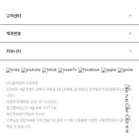
고객센터
계좌번호
커뮤니티
(주)클릭앤퍼니/김예중
02880 서울특별시 성북구 성북로 49 (성북동, 운석빌딩) 운석빌딩 5층(반품주소가 아닙
니다.)
사업자 등록번호 209-81-43420
통신판매업신고 서울성북-0073호
개인정보관리책임자 박수미
고객님은 안전거래를 위해 현금으로 결제 시 저희 소핑몰에 가입한 구매안전서비스를 이용
하실 수 있습니다.