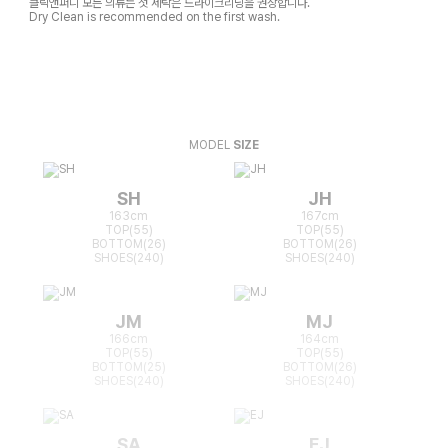
클릭앤퍼니 모든 의류는 첫 세탁은 드라이크리닝을 권장합니다.
Dry Clean is recommended on the first wash.
MODEL
SIZE
SH
JH
163cm
167cm
TOP(55)
TOP(55)
BOTTOM(26)
BOTTOM(26)
SHOES(240)
SHOES(240)
JM
MJ
166cm
164cm
TOP(55)
TOP(55)
BOTTOM(25)
BOTTOM(26)
SHOES(240)
SHOES(240)
SA
EJ