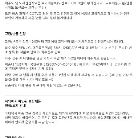
제주도 및 도서산간지역은 추가배송비(도선료) 3,000원이 부과됩니다. (무료배송,교환/반품
시에도 도선료는 고객님 부담)
모든 배송 과정은 CCTV로 촬영 후 출고 진행되고 있어 상품을 고의적으로 훼손하시는 경우
확인이 가능하며 교환/반품 처리 절대 불가합니다.
교환/반품 신청
교환/반품은 상품수령일부터 7일 이내 고객센터 또는 게시판으로 신청해주셔야 합니다.
회수 접수 방법 : CJ대한통운택배(1588-1255)ARS 연결 후 1번 ▷ 1번 ▷ 받으신 운송장 번
호 등록 ▷ 착불로 선택 ▷ 회수접수 완료
회수 접수 후 대한통운 담당 기사가 주말 제외 1-2일 이내에 회수지로 방문합니다.
배송비 입금계좌 : 국민은행 512637-01-001048 / 예금주 : (주)클릭앤퍼니 (입금자명 옆
에 휴대폰 뒷번호 4자리 기재 요청)
대량 구매 후 반품 시 반품 수거 비용이 1만원 이상 추가 부과될 수 있습니다. (30만원 이상 주
문건/상품 개수 70% 이상 반품 시)
상습적인 대량 반품 시 구매에 제한이 있을 수 있습니다.
해외에서 확인된 불량제품
반품/교환 안내
국내에서 배송 받은 상품을 개인적으로 해외에 전달하신 후 불량제품으로 확인되었을 경우,
해당 제품이 클릭앤퍼니로 도착된 후에 교환/반품 처리가 가능하며, 클릭앤퍼니에서는 국내택
배비에 한해서 운송비를 부담 합니다
교환운임 안내