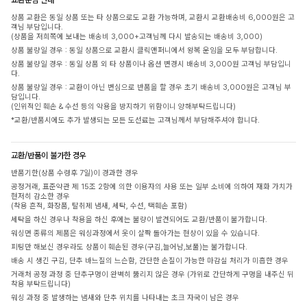
상품 교환은 동일 상품 또는 타 상품으로도 교환 가능하며, 교환시 교환배송비 6,000원은 고
객님 부담입니다.
(상품을 저희쪽에 보내는 배송비 3,000+고객님께 다시 발송되는 배송비 3,000)
상품 불량일 경우 : 동일 상품으로 교환시 클릭앤퍼니에서 왕복 운임을 모두 부담합니다.
상품 불량일 경우 : 동일 상품 외 타 상품이나 옵션 변경시 배송비 3,000원 고객님 부담입니
다.
상품 불량일 경우 : 교환이 아닌 변심으로 반품을 할 경우 초기 배송비 3,000원은 고객님 부
담입니다.
(인위적인 훼손 & 수선 등의 악용을 방지하기 위함이니 양해부탁드립니다)
*교환/반품시에도 추가 발생되는 모든 도선료는 고객님께서 부담해주셔야 합니다.
교환/반품이 불가한 경우
반품기한(상품 수령후 7일)이 경과한 경우
공정거래, 표준약관 제 15조 2항에 의한 이용자의 사용 또는 일부 소비에 의하여 재화 가치가
현저히 감소한 경우
(착용 흔적, 화장품, 탈취제 냄새, 세탁, 수선, 택훼손 포함)
세탁을 하신 경우나 착용을 하신 후에는 불량이 발견되어도 교환/반품이 불가합니다.
워싱면 종류의 제품은 워싱과정에서 옷이 살짝 돌아가는 현상이 있을 수 있습니다.
피팅만 해보신 경우라도 상품이 훼손된 경우(구김,늘어남,보풀)는 불가합니다.
배송 시 생긴 구김, 단추 바느질의 느슨함, 간단한 손질이 가능한 마감실 처리가 미흡한 경우
거래처 공정 과정 중 단추구멍이 완벽히 뚫리지 않은 경우 (가위로 간단하게 구멍을 내주신 뒤
착용 부탁드립니다)
워싱 과정 중 발생하는 냄새와 단추 위치를 나타내는 초크 자국이 남은 경우