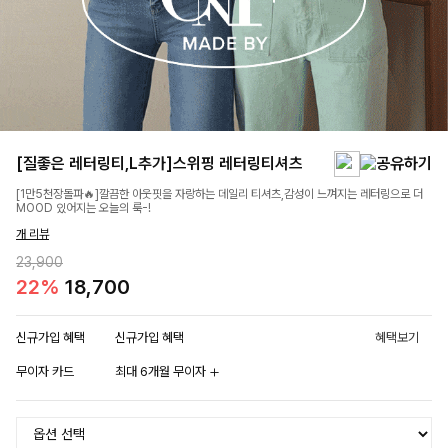
[질좋은 레터링티,L추가]스위핑 레터링티셔츠
[1만5천장돌파🔥]깔끔한 아웃핏을 자랑하는 데일리 티셔츠,감성이 느껴지는 레터링으로 더
MOOD 있어지는 오늘의 룩-!
개 리뷰
23,900
22%
18,700
신규가입 혜택
신규가입 혜택
혜택보기
무이자 카드
최대 6개월 무이자