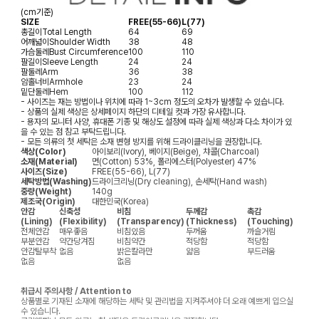
(cm기준)
SIZE
FREE(55-66)
L(77)
총길이
Total Length
64
69
어깨넓이
Shoulder Width
38
48
가슴둘레
Bust Circumference
100
110
팔길이
Sleeve Length
24
24
팔둘레
Arm
36
38
암홀너비
Armhole
23
24
밑단둘레
Hem
100
112
- 사이즈는 재는 방법이나 위치에 따라 1~3cm 정도의 오차가 발생할 수 있습니다.
- 상품의 실제 색상은 상세페이지 하단의 디테일 컷과 가장 유사합니다.
- 용자의 모니터 사양, 휴대폰 기종 및 해상도 설정에 따라 실제 색상과 다소 차이가 있
을 수 있는 점 참고 부탁드립니다.
- 모든 의류의 첫 세탁은 소재 변형 방지를 위해 드라이클리닝을 권장합니다.
색상(Color)
아이보리(Ivory), 베이지(Beige), 챠콜(Charcoal)
소재(Material)
면(Cotton) 53%, 폴리에스터(Polyester) 47%
사이즈(Size)
FREE(55-66), L(77)
세탁방법(Washing)
드라이크리닝(Dry cleaning), 손세탁(Hand wash)
중량(Weight)
140g
제조국(Origin)
대한민국(Korea)
안감
신축성
비침
두께감
촉감
(Lining)
(Flexibility)
(Transparency)
(Thickness)
(Touching)
전체안감
매우좋음
비침있음
두꺼움
까슬거림
부분안감
약간당겨짐
비침약간
적당함
적당함
안감탈부착
없음
밝은칼라만
얇음
부드러움
없음
없음
취급시 주의사항 / Attention to
상품별로 기재된 소재에 해당하는 세탁 및 관리법을 지켜주셔야 더 오래 예쁘게 입으실
수 있습니다.