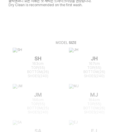
클릭앤퍼니 모든 의류는 첫 세탁은 드라이크리닝을 권장합니다.
Dry Clean is recommended on the first wash.
MODEL
SIZE
SH
JH
163cm
167cm
TOP(55)
TOP(55)
BOTTOM(26)
BOTTOM(26)
SHOES(240)
SHOES(240)
JM
MJ
166cm
164cm
TOP(55)
TOP(55)
BOTTOM(25)
BOTTOM(26)
SHOES(240)
SHOES(240)
SA
EJ