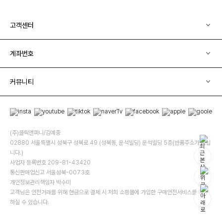
고객센터
계좌번호
커뮤니티
(주)클릭앤퍼니/김예중
02880 서울특별시 성북구 성북로 49 (성북동, 운석빌딩) 운석빌딩 5층(반품주소가 아닙
니다.)
사업자 등록번호 209-81-43420
통신판매업신고 서울성북-0073호
개인정보관리책임자 박수미
고객님은 안전거래를 위해 현금으로 결제 시 저희 소핑몰에 가입한 구매안전서비스를 이용
하실 수 있습니다.