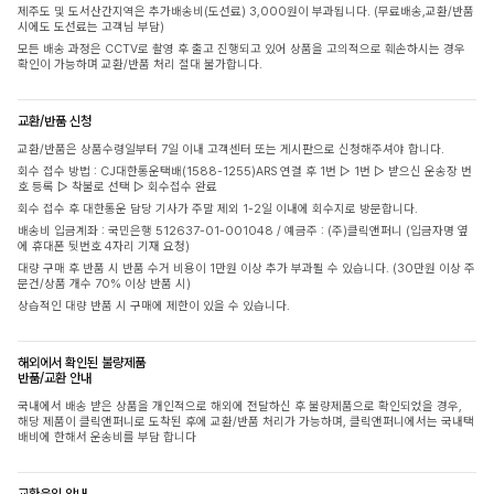
제주도 및 도서산간지역은 추가배송비(도선료) 3,000원이 부과됩니다. (무료배송,교환/반품
시에도 도선료는 고객님 부담)
모든 배송 과정은 CCTV로 촬영 후 출고 진행되고 있어 상품을 고의적으로 훼손하시는 경우
확인이 가능하며 교환/반품 처리 절대 불가합니다.
교환/반품 신청
교환/반품은 상품수령일부터 7일 이내 고객센터 또는 게시판으로 신청해주셔야 합니다.
회수 접수 방법 : CJ대한통운택배(1588-1255)ARS 연결 후 1번 ▷ 1번 ▷ 받으신 운송장 번
호 등록 ▷ 착불로 선택 ▷ 회수접수 완료
회수 접수 후 대한통운 담당 기사가 주말 제외 1-2일 이내에 회수지로 방문합니다.
배송비 입금계좌 : 국민은행 512637-01-001048 / 예금주 : (주)클릭앤퍼니 (입금자명 옆
에 휴대폰 뒷번호 4자리 기재 요청)
대량 구매 후 반품 시 반품 수거 비용이 1만원 이상 추가 부과될 수 있습니다. (30만원 이상 주
문건/상품 개수 70% 이상 반품 시)
상습적인 대량 반품 시 구매에 제한이 있을 수 있습니다.
해외에서 확인된 불량제품
반품/교환 안내
국내에서 배송 받은 상품을 개인적으로 해외에 전달하신 후 불량제품으로 확인되었을 경우,
해당 제품이 클릭앤퍼니로 도착된 후에 교환/반품 처리가 가능하며, 클릭앤퍼니에서는 국내택
배비에 한해서 운송비를 부담 합니다
교환운임 안내