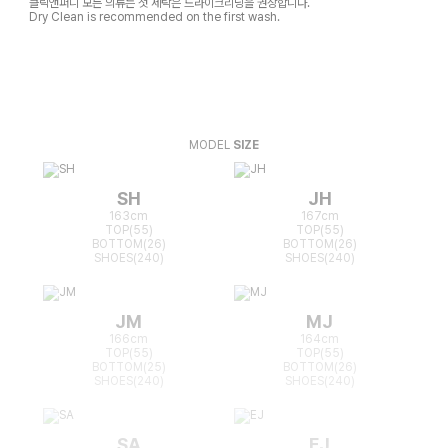
클릭앤퍼니 모든 의류는 첫 세탁은 드라이크리닝을 권장합니다.
Dry Clean is recommended on the first wash.
MODEL
SIZE
SH
JH
163cm
167cm
TOP(55)
TOP(55)
BOTTOM(26)
BOTTOM(26)
SHOES(240)
SHOES(240)
JM
MJ
166cm
164cm
TOP(55)
TOP(55)
BOTTOM(25)
BOTTOM(26)
SHOES(240)
SHOES(240)
SA
EJ