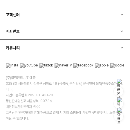
고객센터
계좌번호
커뮤니티
(주)클릭앤퍼니/김예중
02880 서울특별시 성북구 성북로 49 (성북동, 운석빌딩) 운석빌딩 5층(반품주소가 아닙
니다.)
사업자 등록번호 209-81-43420
통신판매업신고 서울성북-0073호
개인정보관리책임자 박수미
고객님은 안전거래를 위해 현금으로 결제 시 저희 소핑몰에 가입한 구매안전서비스를 이용
하실 수 있습니다.