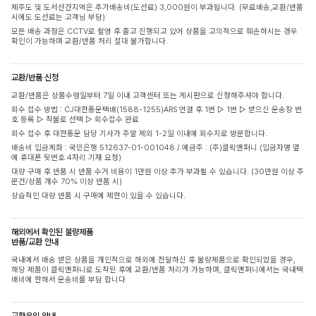
제주도 및 도서산간지역은 추가배송비(도선료) 3,000원이 부과됩니다. (무료배송,교환/반품
시에도 도선료는 고객님 부담)
모든 배송 과정은 CCTV로 촬영 후 출고 진행되고 있어 상품을 고의적으로 훼손하시는 경우
확인이 가능하며 교환/반품 처리 절대 불가합니다.
교환/반품 신청
교환/반품은 상품수령일부터 7일 이내 고객센터 또는 게시판으로 신청해주셔야 합니다.
회수 접수 방법 : CJ대한통운택배(1588-1255)ARS 연결 후 1번 ▷ 1번 ▷ 받으신 운송장 번
호 등록 ▷ 착불로 선택 ▷ 회수접수 완료
회수 접수 후 대한통운 담당 기사가 주말 제외 1-2일 이내에 회수지로 방문합니다.
배송비 입금계좌 : 국민은행 512637-01-001048 / 예금주 : (주)클릭앤퍼니 (입금자명 옆
에 휴대폰 뒷번호 4자리 기재 요청)
대량 구매 후 반품 시 반품 수거 비용이 1만원 이상 추가 부과될 수 있습니다. (30만원 이상 주
문건/상품 개수 70% 이상 반품 시)
상습적인 대량 반품 시 구매에 제한이 있을 수 있습니다.
해외에서 확인된 불량제품
반품/교환 안내
국내에서 배송 받은 상품을 개인적으로 해외에 전달하신 후 불량제품으로 확인되었을 경우,
해당 제품이 클릭앤퍼니로 도착된 후에 교환/반품 처리가 가능하며, 클릭앤퍼니에서는 국내택
배비에 한해서 운송비를 부담 합니다
교환운임 안내