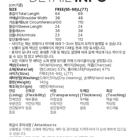
(cm기준)
SIZE
FREE(55-66)
L(77)
총길이
Total Length
64
69
어깨넓이
Shoulder Width
38
48
가슴둘레
Bust Circumference
100
110
팔길이
Sleeve Length
24
24
팔둘레
Arm
36
38
암홀너비
Armhole
23
24
밑단둘레
Hem
100
112
- 사이즈는 재는 방법이나 위치에 따라 1~3cm 정도의 오차가 발생할 수 있습니다.
- 상품의 실제 색상은 상세페이지 하단의 디테일 컷과 가장 유사합니다.
- 용자의 모니터 사양, 휴대폰 기종 및 해상도 설정에 따라 실제 색상과 다소 차이가 있
을 수 있는 점 참고 부탁드립니다.
- 모든 의류의 첫 세탁은 소재 변형 방지를 위해 드라이클리닝을 권장합니다.
색상(Color)
아이보리(Ivory), 베이지(Beige), 챠콜(Charcoal)
소재(Material)
면(Cotton) 53%, 폴리에스터(Polyester) 47%
사이즈(Size)
FREE(55-66), L(77)
세탁방법(Washing)
드라이크리닝(Dry cleaning), 손세탁(Hand wash)
중량(Weight)
140g
제조국(Origin)
대한민국(Korea)
안감
신축성
비침
두께감
촉감
(Lining)
(Flexibility)
(Transparency)
(Thickness)
(Touching)
전체안감
매우좋음
비침있음
두꺼움
까슬거림
부분안감
약간당겨짐
비침약간
적당함
적당함
안감탈부착
없음
밝은칼라만
얇음
부드러움
없음
없음
취급시 주의사항 / Attention to
상품별로 기재된 소재에 해당하는 세탁 및 관리법을 지켜주셔야 더 오래 예쁘게 입으실
수 있습니다.