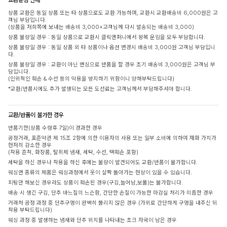
상품 교환은 동일 상품 또는 타 상품으로도 교환 가능하며, 교환시 교환배송비 6,000원은 고
객님 부담입니다.
(상품을 저희쪽에 보내는 배송비 3,000+고객님께 다시 발송되는 배송비 3,000)
상품 불량일 경우 : 동일 상품으로 교환시 클릭앤퍼니에서 왕복 운임을 모두 부담합니다.
상품 불량일 경우 : 동일 상품 외 타 상품이나 옵션 변경시 배송비 3,000원 고객님 부담입니
다.
상품 불량일 경우 : 교환이 아닌 변심으로 반품을 할 경우 초기 배송비 3,000원은 고객님 부
담입니다.
(인위적인 훼손 & 수선 등의 악용을 방지하기 위함이니 양해부탁드립니다)
*교환/반품시에도 추가 발생되는 모든 도선료는 고객님께서 부담해주셔야 합니다.
교환/반품이 불가한 경우
반품기한(상품 수령후 7일)이 경과한 경우
공정거래, 표준약관 제 15조 2항에 의한 이용자의 사용 또는 일부 소비에 의하여 재화 가치가
현저히 감소한 경우
(착용 흔적, 화장품, 탈취제 냄새, 세탁, 수선, 택훼손 포함)
세탁을 하신 경우나 착용을 하신 후에는 불량이 발견되어도 교환/반품이 불가합니다.
워싱면 종류의 제품은 워싱과정에서 옷이 살짝 돌아가는 현상이 있을 수 있습니다.
피팅만 해보신 경우라도 상품이 훼손된 경우(구김,늘어남,보풀)는 불가합니다.
배송 시 생긴 구김, 단추 바느질의 느슨함, 간단한 손질이 가능한 마감실 처리가 미흡한 경우
거래처 공정 과정 중 단추구멍이 완벽히 뚫리지 않은 경우 (가위로 간단하게 구멍을 내주신 뒤
착용 부탁드립니다)
워싱 과정 중 발생하는 냄새와 단추 위치를 나타내는 초크 자국이 남은 경우