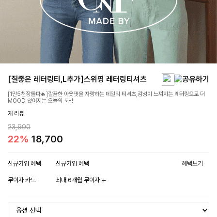
[질좋은 레터링티,L추가]스위핑 레터링티셔츠
[1만5천장돌파🔥]깔끔한 아웃핏을 자랑하는 데일리 티셔츠,감성이 느껴지는 레터링으로 더
MOOD 있어지는 오늘의 룩-!
개 리뷰
23,900
22%
18,700
신규가입 혜택
신규가입 혜택
혜택보기
무이자 카드
최대 6개월 무이자