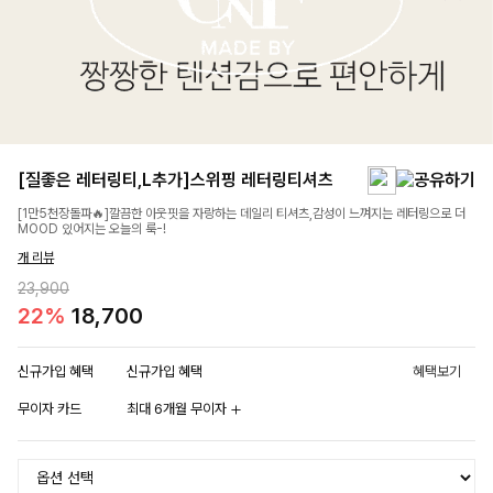
[질좋은 레터링티,L추가]스위핑 레터링티셔츠
[1만5천장돌파🔥]깔끔한 아웃핏을 자랑하는 데일리 티셔츠,감성이 느껴지는 레터링으로 더
MOOD 있어지는 오늘의 룩-!
개 리뷰
23,900
22%
18,700
신규가입 혜택
신규가입 혜택
혜택보기
무이자 카드
최대 6개월 무이자