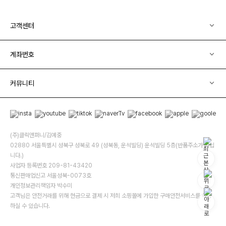
고객센터
계좌번호
커뮤니티
(주)클릭앤퍼니/김예중
02880 서울특별시 성북구 성북로 49 (성북동, 운석빌딩) 운석빌딩 5층(반품주소가 아닙
니다.)
사업자 등록번호 209-81-43420
통신판매업신고 서울성북-0073호
개인정보관리책임자 박수미
고객님은 안전거래를 위해 현금으로 결제 시 저희 소핑몰에 가입한 구매안전서비스를 이용
하실 수 있습니다.