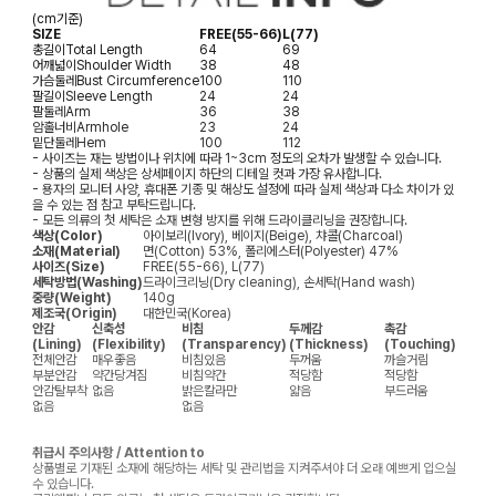
(cm기준)
SIZE
FREE(55-66)
L(77)
총길이
Total Length
64
69
어깨넓이
Shoulder Width
38
48
가슴둘레
Bust Circumference
100
110
팔길이
Sleeve Length
24
24
팔둘레
Arm
36
38
암홀너비
Armhole
23
24
밑단둘레
Hem
100
112
- 사이즈는 재는 방법이나 위치에 따라 1~3cm 정도의 오차가 발생할 수 있습니다.
- 상품의 실제 색상은 상세페이지 하단의 디테일 컷과 가장 유사합니다.
- 용자의 모니터 사양, 휴대폰 기종 및 해상도 설정에 따라 실제 색상과 다소 차이가 있
을 수 있는 점 참고 부탁드립니다.
- 모든 의류의 첫 세탁은 소재 변형 방지를 위해 드라이클리닝을 권장합니다.
색상(Color)
아이보리(Ivory), 베이지(Beige), 챠콜(Charcoal)
소재(Material)
면(Cotton) 53%, 폴리에스터(Polyester) 47%
사이즈(Size)
FREE(55-66), L(77)
세탁방법(Washing)
드라이크리닝(Dry cleaning), 손세탁(Hand wash)
중량(Weight)
140g
제조국(Origin)
대한민국(Korea)
안감
신축성
비침
두께감
촉감
(Lining)
(Flexibility)
(Transparency)
(Thickness)
(Touching)
전체안감
매우좋음
비침있음
두꺼움
까슬거림
부분안감
약간당겨짐
비침약간
적당함
적당함
안감탈부착
없음
밝은칼라만
얇음
부드러움
없음
없음
취급시 주의사항 / Attention to
상품별로 기재된 소재에 해당하는 세탁 및 관리법을 지켜주셔야 더 오래 예쁘게 입으실
수 있습니다.