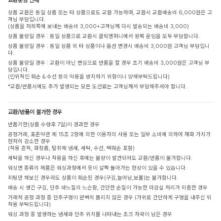
상품 교환은 동일 상품 또는 타 상품으로도 교환 가능하며, 교환시 교환배송비 6,000원은 고
객님 부담입니다.
(상품을 저희쪽에 보내는 배송비 3,000+고객님께 다시 발송되는 배송비 3,000)
상품 불량일 경우 : 동일 상품으로 교환시 클릭앤퍼니에서 왕복 운임을 모두 부담합니다.
상품 불량일 경우 : 동일 상품 외 타 상품이나 옵션 변경시 배송비 3,000원 고객님 부담입니
다.
상품 불량일 경우 : 교환이 아닌 변심으로 반품을 할 경우 초기 배송비 3,000원은 고객님 부
담입니다.
(인위적인 훼손 & 수선 등의 악용을 방지하기 위함이니 양해부탁드립니다)
*교환/반품시에도 추가 발생되는 모든 도선료는 고객님께서 부담해주셔야 합니다.
교환/반품이 불가한 경우
반품기한(상품 수령후 7일)이 경과한 경우
공정거래, 표준약관 제 15조 2항에 의한 이용자의 사용 또는 일부 소비에 의하여 재화 가치가
현저히 감소한 경우
(착용 흔적, 화장품, 탈취제 냄새, 세탁, 수선, 택훼손 포함)
세탁을 하신 경우나 착용을 하신 후에는 불량이 발견되어도 교환/반품이 불가합니다.
워싱면 종류의 제품은 워싱과정에서 옷이 살짝 돌아가는 현상이 있을 수 있습니다.
피팅만 해보신 경우라도 상품이 훼손된 경우(구김,늘어남,보풀)는 불가합니다.
배송 시 생긴 구김, 단추 바느질의 느슨함, 간단한 손질이 가능한 마감실 처리가 미흡한 경우
거래처 공정 과정 중 단추구멍이 완벽히 뚫리지 않은 경우 (가위로 간단하게 구멍을 내주신 뒤
착용 부탁드립니다)
워싱 과정 중 발생하는 냄새와 단추 위치를 나타내는 초크 자국이 남은 경우