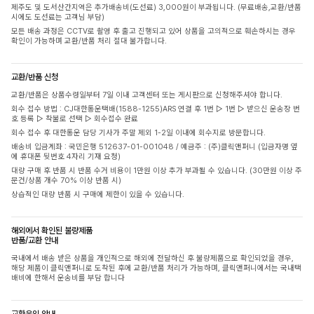
제주도 및 도서산간지역은 추가배송비(도선료) 3,000원이 부과됩니다. (무료배송,교환/반품
시에도 도선료는 고객님 부담)
모든 배송 과정은 CCTV로 촬영 후 출고 진행되고 있어 상품을 고의적으로 훼손하시는 경우
확인이 가능하며 교환/반품 처리 절대 불가합니다.
교환/반품 신청
교환/반품은 상품수령일부터 7일 이내 고객센터 또는 게시판으로 신청해주셔야 합니다.
회수 접수 방법 : CJ대한통운택배(1588-1255)ARS 연결 후 1번 ▷ 1번 ▷ 받으신 운송장 번
호 등록 ▷ 착불로 선택 ▷ 회수접수 완료
회수 접수 후 대한통운 담당 기사가 주말 제외 1-2일 이내에 회수지로 방문합니다.
배송비 입금계좌 : 국민은행 512637-01-001048 / 예금주 : (주)클릭앤퍼니 (입금자명 옆
에 휴대폰 뒷번호 4자리 기재 요청)
대량 구매 후 반품 시 반품 수거 비용이 1만원 이상 추가 부과될 수 있습니다. (30만원 이상 주
문건/상품 개수 70% 이상 반품 시)
상습적인 대량 반품 시 구매에 제한이 있을 수 있습니다.
해외에서 확인된 불량제품
반품/교환 안내
국내에서 배송 받은 상품을 개인적으로 해외에 전달하신 후 불량제품으로 확인되었을 경우,
해당 제품이 클릭앤퍼니로 도착된 후에 교환/반품 처리가 가능하며, 클릭앤퍼니에서는 국내택
배비에 한해서 운송비를 부담 합니다
교환운임 안내