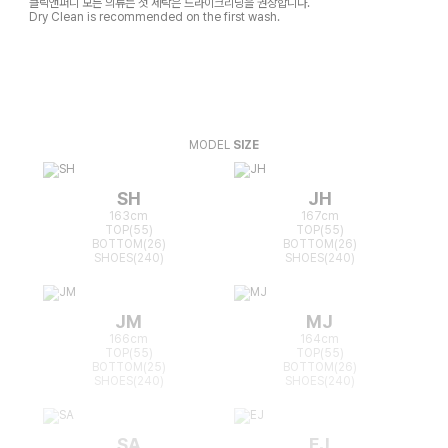
클릭앤퍼니 모든 의류는 첫 세탁은 드라이크리닝을 권장합니다.
Dry Clean is recommended on the first wash.
MODEL
SIZE
SH
JH
163cm
167cm
TOP(55)
TOP(55)
BOTTOM(26)
BOTTOM(26)
SHOES(240)
SHOES(240)
JM
MJ
166cm
164cm
TOP(55)
TOP(55)
BOTTOM(25)
BOTTOM(26)
SHOES(240)
SHOES(240)
SA
EJ