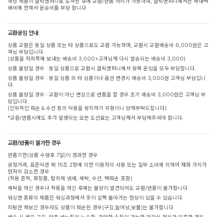
해당 제품이 클릭앤퍼니로 도착된 후에 교환/반품 처리가 가능하며, 클릭앤퍼니에서는 국내택
배비에 한해서 운송비를 부담 합니다
교환운임 안내
상품 교환은 동일 상품 또는 타 상품으로도 교환 가능하며, 교환시 교환배송비 6,000원은 고
객님 부담입니다.
(상품을 저희쪽에 보내는 배송비 3,000+고객님께 다시 발송되는 배송비 3,000)
상품 불량일 경우 : 동일 상품으로 교환시 클릭앤퍼니에서 왕복 운임을 모두 부담합니다.
상품 불량일 경우 : 동일 상품 외 타 상품이나 옵션 변경시 배송비 3,000원 고객님 부담입니
다.
상품 불량일 경우 : 교환이 아닌 변심으로 반품을 할 경우 초기 배송비 3,000원은 고객님 부
담입니다.
(인위적인 훼손 & 수선 등의 악용을 방지하기 위함이니 양해부탁드립니다)
*교환/반품시에도 추가 발생되는 모든 도선료는 고객님께서 부담해주셔야 합니다.
교환/반품이 불가한 경우
반품기한(상품 수령후 7일)이 경과한 경우
공정거래, 표준약관 제 15조 2항에 의한 이용자의 사용 또는 일부 소비에 의하여 재화 가치가
현저히 감소한 경우
(착용 흔적, 화장품, 탈취제 냄새, 세탁, 수선, 택훼손 포함)
세탁을 하신 경우나 착용을 하신 후에는 불량이 발견되어도 교환/반품이 불가합니다.
워싱면 종류의 제품은 워싱과정에서 옷이 살짝 돌아가는 현상이 있을 수 있습니다.
피팅만 해보신 경우라도 상품이 훼손된 경우(구김,늘어남,보풀)는 불가합니다.