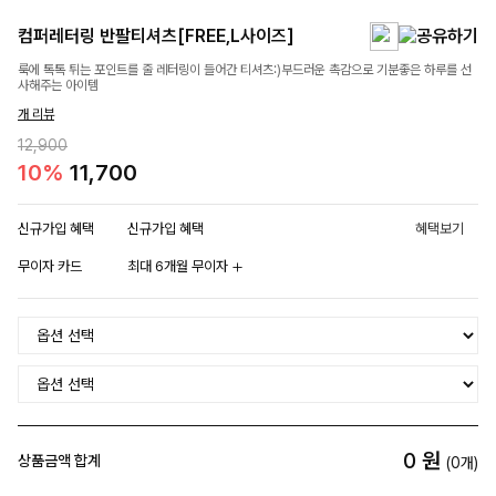
컴퍼레터링 반팔티셔츠[FREE,L사이즈]
룩에 톡톡 튀는 포인트를 줄 레터링이 들어간 티셔츠:)부드러운 촉감으로 기분좋은 하루를 선
사해주는 아이템
개 리뷰
12,900
10%
11,700
신규가입 혜택
신규가입 혜택
혜택보기
무이자 카드
최대 6개월 무이자
0
원
상품금액 합계
(
0
개)