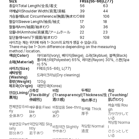
SIZE
FREE(55-66)
L(77)
총길이
Total Length/全長/着丈
56
63
어깨넓이
Shoulder Width/肩寬/肩幅
39
44
가슴둘레
Bust Circumference/胸圍/胸まわり
88
106
팔길이
Sleeve Length/袖長/袖丈
17
18
팔둘레
Arm/袖圍/袖まわり
30
36
암홀너비
Armhole/肩腋寬/アームホール
22
23
밑단둘레
Hem/下擺圍/裾まわり
92
108
사이즈는 재는 위치에 따라 1~3cm의 오차가 생길 수 있습니다.
There may be 1~3cm difference depending on the measuring
method / location.
색상(Color)
아이보리(Ivory), 베이지(Beige), 소라(Skyblue), 블랙(Black)
폴리에스터(Polyester) 65%, 레이온(Rayon) 30%, 스판(Spa
소재(Material)
n) 5%
사이즈(Size)
FREE(55-66), L(77)
세탁방법
드라이크리닝(Dry cleaning)
(Washing)
중량(Weight)
120g
제조국(Origin)
대한민국(Korea)
두께감
신축성
비침
촉감
안감
(Lining/
(Flexibility/
(Transparency/
(Thickness/生
(Touching/
裏地)
伸縮性)
透け感)
肌ざわり)
地の厚さ)
까슬거림
Rou
전체안감
Enti
매우좋음
Flexi
비침있음
See-thro
두꺼움
Thick
gh
rly
ble
ugh
厚手
カサカサして
全体あり
あり
あり
いる
적당함
Norma
부분안감
Part
약간당겨짐
Slig
적당함
Normal
비침약간
Slightly
l
ially
htly
適度
ややあり
さらっとして
部分あり
若干あり
いる