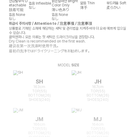
안감탈부착
D
밝은칼라만
Bright
얇음
Thin
부드러움
Soft
없음
Inflexible
etachable
Color Only
なし
薄手
柔らかい
脱着可能
薄い色あり
없음
None
없음
None
なし
なし
취급시 주의사항 / Attention to / 注意事项 / 注意事項
상품별로 기재된 소재에 해당하는 세탁 및 관리법을 지켜주셔야 더 오래 예쁘게 입으실
수 있습니다.
클릭앤퍼니 모든 의류는 첫 세탁은 드라이크리닝을 권장합니다.
Dry Clean is recommended on the first wash.
建议在第一次洗涤时使用干洗。
最初の洗浄ではドライクリーニングをお勧めします。
MODEL
SIZE
SH
JH
163cm
167cm
TOP(55)
TOP(55)
BOTTOM(26)
BOTTOM(26)
SHOES(240)
SHOES(240)
JM
MJ
166cm
164cm
TOP(55)
TOP(55)
BOTTOM(25)
BOTTOM(26)