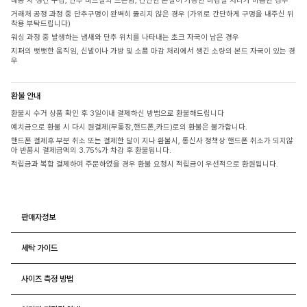
배송 시 생긴 구김, 단추 바느질의 느슨함, 간단한 손질이 가능한 마감실 처리가 미흡한 경우
거래처 공정 과정 중 단추구멍이 완벽히 뚫리지 않은 경우 (가위로 간단하게 구멍을 내주신 뒤
착용 부탁드립니다)
워싱 과정 중 발생하는 냄새와 단추 위치를 나타내는 초크 자국이 남은 경우
지퍼의 뻣뻣한 움직임, 신발이나 가방 및 소품 마감 처리에서 생긴 소량의 본드 자국이 있는 경
우
환불 안내
환불시 수거 상품 확인 후 3일이내 결제하신 방법으로 환불해드립니다
예치금으로 환불 시 다시 원결제(무통장,핸드폰,카드)로의 환불은 불가합니다.
핸드폰 결제후 부분 취소 또는 결제한 달이 지나 환불시, 통신사 정책상 핸드폰 취소가 되지않
아 반품시 결제금액의 3.75%가 차감 후 환불됩니다.
적립금과 복합 결제하여 주문하였을 경우 환불 요청시 적립금이 우선적으로 환원됩니다.
판매자정보
세탁 가이드
사이즈 측정 방법