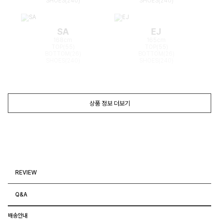
SHOES(240)
SHOES(240)
SA
EJ
168cm
165cm
TOP(55)
TOP(55)
BOTTOM(26)
BOTTOM(26)
SHOES(240)
SHOES(240)
상품 정보 더보기
REVIEW
Q&A
배송안내