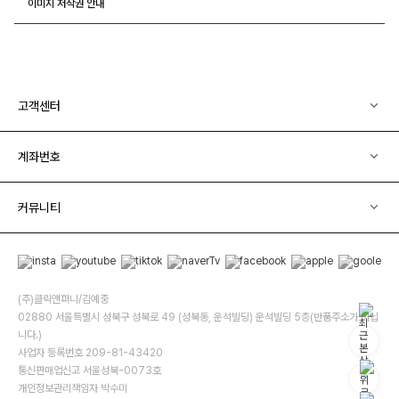
이미지 저작권 안내
고객센터
계좌번호
커뮤니티
(주)클릭앤퍼니/김예중
02880 서울특별시 성북구 성북로 49 (성북동, 운석빌딩) 운석빌딩 5층(반품주소가 아닙
니다.)
사업자 등록번호 209-81-43420
통신판매업신고 서울성북-0073호
개인정보관리책임자 박수미