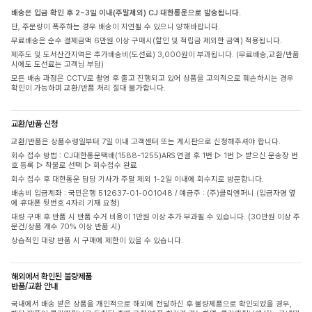
배송은 입금 확인 후 2~3일 이내(주말제외) CJ 대한통운으로 발송됩니다.
단, 주문량이 폭주하는 경우 배송이 지연될 수 있으니 양해바랍니다.
무료배송은 순수 결제금액 6만원 이상 구매시(할인 및 적립금 제외한 금액) 적용됩니다.
제주도 및 도서산간지역은 추가배송비(도선료) 3,000원이 부과됩니다. (무료배송,교환/반품
시에도 도선료는 고객님 부담)
모든 배송 과정은 CCTV로 촬영 후 출고 진행되고 있어 상품을 고의적으로 훼손하시는 경우
확인이 가능하며 교환/반품 처리 절대 불가합니다.
교환/반품 신청
교환/반품은 상품수령일부터 7일 이내 고객센터 또는 게시판으로 신청해주셔야 합니다.
회수 접수 방법 : CJ대한통운택배(1588-1255)ARS 연결 후 1번 ▷ 1번 ▷ 받으신 운송장 번
호 등록 ▷ 착불로 선택 ▷ 회수접수 완료
회수 접수 후 대한통운 담당 기사가 주말 제외 1-2일 이내에 회수지로 방문합니다.
배송비 입금계좌 : 국민은행 512637-01-001048 / 예금주 : (주)클릭앤퍼니 (입금자명 옆
에 휴대폰 뒷번호 4자리 기재 요청)
대량 구매 후 반품 시 반품 수거 비용이 1만원 이상 추가 부과될 수 있습니다. (30만원 이상 주
문건/상품 개수 70% 이상 반품 시)
상습적인 대량 반품 시 구매에 제한이 있을 수 있습니다.
해외에서 확인된 불량제품
반품/교환 안내
국내에서 배송 받은 상품을 개인적으로 해외에 전달하신 후 불량제품으로 확인되었을 경우,