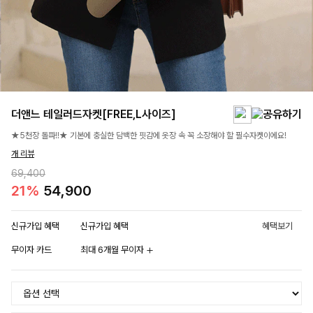
더앤느 테일러드자켓[FREE,L사이즈]
★5천장 돌파!!★ 기본에 충실한 담백한 핏감에 옷장 속 꼭 소장해야 할 필수자켓이에요!
개 리뷰
69,400
21%
54,900
신규가입 혜택
신규가입 혜택
혜택보기
무이자 카드
최대 6개월 무이자