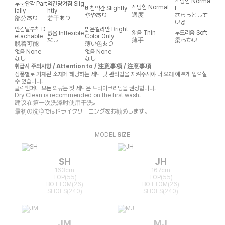
적당함
Norma
부분안감
Part
약간당겨짐
Slig
적당함
Normal
비침약간
Slightly
l
ially
htly
適度
ややあり
さらっとして
部分あり
若干あり
いる
안감탈부착
D
밝은칼라만
Bright
얇음
Thin
부드러움
Soft
없음
Inflexible
etachable
Color Only
なし
薄手
柔らかい
脱着可能
薄い色あり
없음
None
없음
None
なし
なし
취급시 주의사항 / Attention to / 注意事项 / 注意事項
상품별로 기재된 소재에 해당하는 세탁 및 관리법을 지켜주셔야 더 오래 예쁘게 입으실
수 있습니다.
클릭앤퍼니 모든 의류는 첫 세탁은 드라이크리닝을 권장합니다.
Dry Clean is recommended on the first wash.
建议在第一次洗涤时使用干洗。
最初の洗浄ではドライクリーニングをお勧めします。
MODEL
SIZE
SH
JH
163cm
167cm
TOP(55)
TOP(55)
BOTTOM(26)
BOTTOM(26)
SHOES(240)
SHOES(240)
JM
MJ