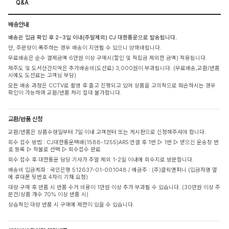
Q&A
배송안내
배송은 입금 확인 후 2~3일 이내(주말제외) CJ 대한통운으로 발송됩니다.
단, 주문량이 폭주하는 경우 배송이 지연될 수 있으니 양해바랍니다.
무료배송은 순수 결제금액 6만원 이상 구매시(할인 및 적립금 제외한 금액) 적용됩니다.
제주도 및 도서산간지역은 추가배송비(도선료) 3,000원이 부과됩니다. (무료배송,교환/반품
시에도 도선료는 고객님 부담)
모든 배송 과정은 CCTV로 촬영 후 출고 진행되고 있어 상품을 고의적으로 훼손하시는 경우
확인이 가능하며 교환/반품 처리 절대 불가합니다.
교환/반품 신청
교환/반품은 상품수령일부터 7일 이내 고객센터 또는 게시판으로 신청해주셔야 합니다.
회수 접수 방법 : CJ대한통운택배(1588-1255)ARS 연결 후 1번 ▷ 1번 ▷ 받으신 운송장 번
호 등록 ▷ 착불로 선택 ▷ 회수접수 완료
회수 접수 후 대한통운 담당 기사가 주말 제외 1-2일 이내에 회수지로 방문합니다.
배송비 입금계좌 : 국민은행 512637-01-001048 / 예금주 : (주)클릭앤퍼니 (입금자명 옆
에 휴대폰 뒷번호 4자리 기재 요청)
대량 구매 후 반품 시 반품 수거 비용이 1만원 이상 추가 부과될 수 있습니다. (30만원 이상 주
문건/상품 개수 70% 이상 반품 시)
상습적인 대량 반품 시 구매에 제한이 있을 수 있습니다.