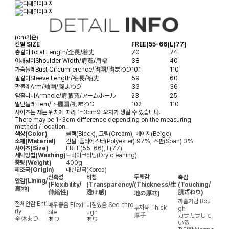
(cm기준)
긴팔 SIZE
FREE(55-66)
L(77)
총길이
Total Length/全長/着丈
70
74
어깨넓이
Shoulder Width/肩寬/肩幅
38
40
가슴둘레
Bust Circumference/胸圍/胸まわり
101
110
팔길이
Sleeve Length/袖長/袖丈
59
60
팔둘레
Arm/袖圍/腕まわり
33
36
암홀너비
Armhole/肩腋寬/アームホール
23
25
밑단둘레
Hem/下擺圍/裾まわり
102
110
사이즈는 재는 위치에 따라 1~3cm의 오차가 생길 수 있습니다.
There may be 1~3cm difference depending on the measuring
method / location.
색상(Color)
블랙(Black), 크림(Cream), 베이지(Beige)
소재(Material)
긴팔-폴리에스터(Polyester) 97%, 스판(Span) 3%
사이즈(Size)
FREE(55-66), L(77)
세탁방법(Washing)
드라이크리닝(Dry cleaning)
중량(Weight)
400g
제조국(Origin)
대한민국(Korea)
두께감
신축성
비침
촉감
안감
(Lining/
(Flexibility/
(Transparency/
(Thickness/生
(Touching/
裏地)
伸縮性)
透け感)
肌ざわり)
地の厚さ)
까슬거림
Rou
전체안감
Enti
매우좋음
Flexi
비침있음
See-thro
두꺼움
Thick
gh
rly
ble
ugh
厚手
カサカサして
全体あり
あり
あり
いる