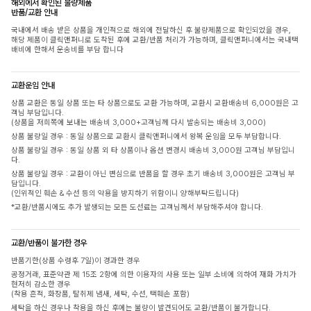
해외에서 확인된 불량제품
반품/교환 안내
국내에서 배송 받은 상품을 개인적으로 해외에 전달하신 후 불량제품으로 확인되었을 경우,
해당 제품이 클릭앤퍼니로 도착된 후에 교환/반품 처리가 가능하며, 클릭앤퍼니에서는 국내택
배비에 한해서 운송비를 부담 합니다
교환운임 안내
상품 교환은 동일 상품 또는 타 상품으로도 교환 가능하며, 교환시 교환배송비 6,000원은 고
객님 부담입니다.
(상품을 저희쪽에 보내는 배송비 3,000+고객님께 다시 발송되는 배송비 3,000)
상품 불량일 경우 : 동일 상품으로 교환시 클릭앤퍼니에서 왕복 운임을 모두 부담합니다.
상품 불량일 경우 : 동일 상품 외 타 상품이나 옵션 변경시 배송비 3,000원 고객님 부담입니
다.
상품 불량일 경우 : 교환이 아닌 변심으로 반품을 할 경우 초기 배송비 3,000원은 고객님 부
담입니다.
(인위적인 훼손 & 수선 등의 악용을 방지하기 위함이니 양해부탁드립니다)
*교환/반품시에도 추가 발생되는 모든 도선료는 고객님께서 부담해주셔야 합니다.
교환/반품이 불가한 경우
반품기한(상품 수령후 7일)이 경과한 경우
공정거래, 표준약관 제 15조 2항에 의한 이용자의 사용 또는 일부 소비에 의하여 재화 가치가
현저히 감소한 경우
(착용 흔적, 화장품, 탈취제 냄새, 세탁, 수선, 택훼손 포함)
세탁을 하신 경우나 착용을 하신 후에는 불량이 발견되어도 교환/반품이 불가합니다.