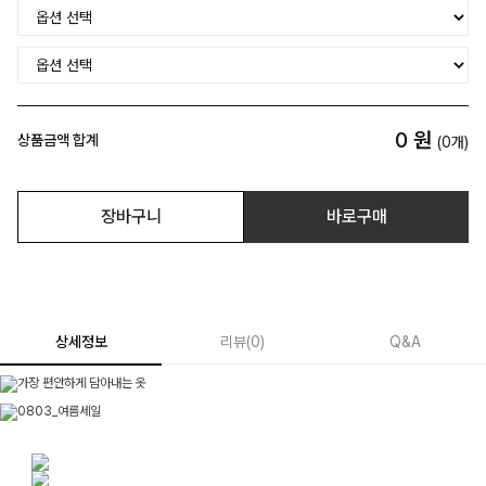
0
원
상품금액 합계
(
0
개)
장바구니
바로구매
상세정보
리뷰
(
0
)
Q&A