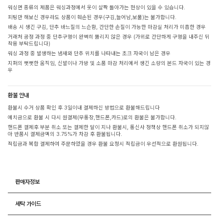
워싱면 종류의 제품은 워싱과정에서 옷이 살짝 돌아가는 현상이 있을 수 있습니다.
피팅만 해보신 경우라도 상품이 훼손된 경우(구김,늘어남,보풀)는 불가합니다.
배송 시 생긴 구김, 단추 바느질의 느슨함, 간단한 손질이 가능한 마감실 처리가 미흡한 경우
거래처 공정 과정 중 단추구멍이 완벽히 뚫리지 않은 경우 (가위로 간단하게 구멍을 내주신 뒤
착용 부탁드립니다)
워싱 과정 중 발생하는 냄새와 단추 위치를 나타내는 초크 자국이 남은 경우
지퍼의 뻣뻣한 움직임, 신발이나 가방 및 소품 마감 처리에서 생긴 소량의 본드 자국이 있는 경
우
환불 안내
환불시 수거 상품 확인 후 3일이내 결제하신 방법으로 환불해드립니다
예치금으로 환불 시 다시 원결제(무통장,핸드폰,카드)로의 환불은 불가합니다.
핸드폰 결제후 부분 취소 또는 결제한 달이 지나 환불시, 통신사 정책상 핸드폰 취소가 되지않
아 반품시 결제금액의 3.75%가 차감 후 환불됩니다.
적립금과 복합 결제하여 주문하였을 경우 환불 요청시 적립금이 우선적으로 환원됩니다.
판매자정보
세탁 가이드