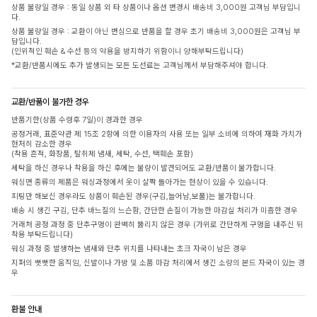
상품 불량일 경우 : 동일 상품 외 타 상품이나 옵션 변경시 배송비 3,000원 고객님 부담입니
다.
상품 불량일 경우 : 교환이 아닌 변심으로 반품을 할 경우 초기 배송비 3,000원은 고객님 부
담입니다.
(인위적인 훼손 & 수선 등의 악용을 방지하기 위함이니 양해부탁드립니다)
*교환/반품시에도 추가 발생되는 모든 도선료는 고객님께서 부담해주셔야 합니다.
교환/반품이 불가한 경우
반품기한(상품 수령후 7일)이 경과한 경우
공정거래, 표준약관 제 15조 2항에 의한 이용자의 사용 또는 일부 소비에 의하여 재화 가치가
현저히 감소한 경우
(착용 흔적, 화장품, 탈취제 냄새, 세탁, 수선, 택훼손 포함)
세탁을 하신 경우나 착용을 하신 후에는 불량이 발견되어도 교환/반품이 불가합니다.
워싱면 종류의 제품은 워싱과정에서 옷이 살짝 돌아가는 현상이 있을 수 있습니다.
피팅만 해보신 경우라도 상품이 훼손된 경우(구김,늘어남,보풀)는 불가합니다.
배송 시 생긴 구김, 단추 바느질의 느슨함, 간단한 손질이 가능한 마감실 처리가 미흡한 경우
거래처 공정 과정 중 단추구멍이 완벽히 뚫리지 않은 경우 (가위로 간단하게 구멍을 내주신 뒤
착용 부탁드립니다)
워싱 과정 중 발생하는 냄새와 단추 위치를 나타내는 초크 자국이 남은 경우
지퍼의 뻣뻣한 움직임, 신발이나 가방 및 소품 마감 처리에서 생긴 소량의 본드 자국이 있는 경
우
환불 안내