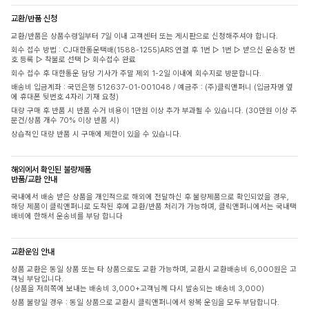
교환/반품 신청
교환/반품은 상품수령일부터 7일 이내 고객센터 또는 게시판으로 신청해주셔야 합니다.
회수 접수 방법 : CJ대한통운택배(1588-1255)ARS 연결 후 1번 ▷ 1번 ▷ 받으신 운송장 번
호 등록 ▷ 착불로 선택 ▷ 회수접수 완료
회수 접수 후 대한통운 담당 기사가 주말 제외 1-2일 이내에 회수지로 방문합니다.
배송비 입금계좌 : 국민은행 512637-01-001048 / 예금주 : (주)클릭앤퍼니 (입금자명 옆
에 휴대폰 뒷번호 4자리 기재 요청)
대량 구매 후 반품 시 반품 수거 비용이 1만원 이상 추가 부과될 수 있습니다. (30만원 이상 주
문건/상품 개수 70% 이상 반품 시)
상습적인 대량 반품 시 구매에 제한이 있을 수 있습니다.
해외에서 확인된 불량제품
반품/교환 안내
국내에서 배송 받은 상품을 개인적으로 해외에 전달하신 후 불량제품으로 확인되었을 경우,
해당 제품이 클릭앤퍼니로 도착된 후에 교환/반품 처리가 가능하며, 클릭앤퍼니에서는 국내택
배비에 한해서 운송비를 부담 합니다
교환운임 안내
상품 교환은 동일 상품 또는 타 상품으로도 교환 가능하며, 교환시 교환배송비 6,000원은 고
객님 부담입니다.
(상품을 저희쪽에 보내는 배송비 3,000+고객님께 다시 발송되는 배송비 3,000)
상품 불량일 경우 : 동일 상품으로 교환시 클릭앤퍼니에서 왕복 운임을 모두 부담합니다.