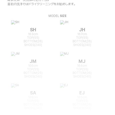
最初の洗浄ではドライクリーニングをお勧めします。
MODEL
SIZE
SH
JH
163cm
167cm
TOP(55)
TOP(55)
BOTTOM(26)
BOTTOM(26)
SHOES(240)
SHOES(240)
JM
MJ
166cm
164cm
TOP(55)
TOP(55)
BOTTOM(25)
BOTTOM(26)
SHOES(240)
SHOES(240)
SA
EJ
168cm
165cm
TOP(55)
TOP(55)
BOTTOM(26)
BOTTOM(26)
SHOES(240)
SHOES(240)