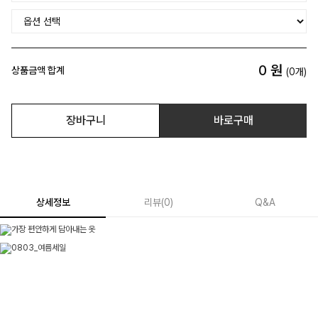
0
원
상품금액 합계
(
0
개)
장바구니
바로구매
상세정보
리뷰
(
0
)
Q&A