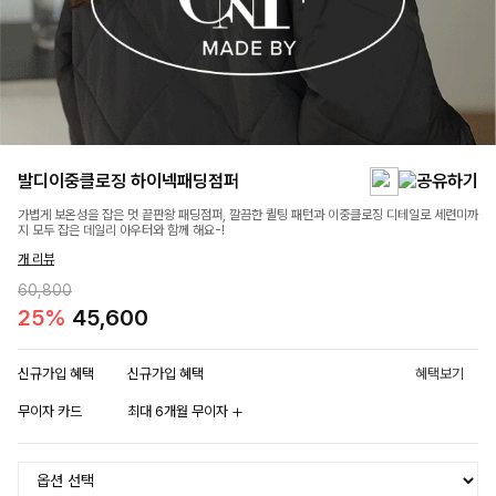
발디이중클로징 하이넥패딩점퍼
가볍게 보온성을 잡은 멋 끝판왕 패딩점퍼, 깔끔한 퀼팅 패턴과 이중클로징 디테일로 세련미까
지 모두 잡은 데일리 아우터와 함께 해요-!
개 리뷰
60,800
25%
45,600
신규가입 혜택
신규가입 혜택
혜택보기
무이자 카드
최대 6개월 무이자