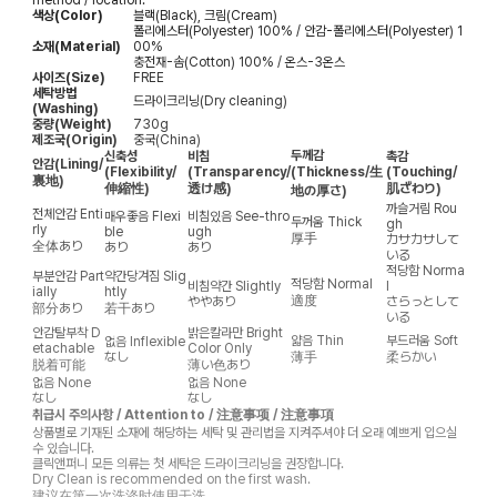
색상(Color)
블랙(Black), 크림(Cream)
폴리에스터(Polyester) 100% / 안감-폴리에스터(Polyester) 1
소재(Material)
00%
충전재-솜(Cotton) 100% / 온스-3온스
사이즈(Size)
FREE
세탁방법
드라이크리닝(Dry cleaning)
(Washing)
중량(Weight)
730g
제조국(Origin)
중국(China)
두께감
신축성
비침
촉감
안감
(Lining/
(Flexibility/
(Transparency/
(Thickness/生
(Touching/
裏地)
伸縮性)
透け感)
肌ざわり)
地の厚さ)
까슬거림
Rou
전체안감
Enti
매우좋음
Flexi
비침있음
See-thro
두꺼움
Thick
gh
rly
ble
ugh
厚手
カサカサして
全体あり
あり
あり
いる
적당함
Norma
부분안감
Part
약간당겨짐
Slig
적당함
Normal
비침약간
Slightly
l
ially
htly
適度
ややあり
さらっとして
部分あり
若干あり
いる
안감탈부착
D
밝은칼라만
Bright
얇음
Thin
부드러움
Soft
없음
Inflexible
etachable
Color Only
なし
薄手
柔らかい
脱着可能
薄い色あり
없음
None
없음
None
なし
なし
취급시 주의사항 / Attention to / 注意事项 / 注意事項
상품별로 기재된 소재에 해당하는 세탁 및 관리법을 지켜주셔야 더 오래 예쁘게 입으실
수 있습니다.
클릭앤퍼니 모든 의류는 첫 세탁은 드라이크리닝을 권장합니다.
Dry Clean is recommended on the first wash.
建议在第一次洗涤时使用干洗。