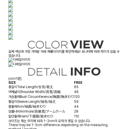
실제 색상과 가장 가까운 아래 제품이미지를 확인하세요! 모니터에 따라 차이가 있을 수
있습니다.
(cm기준)
SIZE
FREE
총길이
Total Length/全長/着丈
65
어깨넓이
Shoulder Width/肩寬/肩幅
46
가슴둘레
Bust Circumference/胸圍/胸まわり
120
팔길이
Sleeve Length/袖長/袖丈
59
팔둘레
Arm/袖圍/袖まわり
44
암홀너비
Armhole/肩腋寬/アームホール
28
밑단둘레
Hem/下擺圍/裾まわり
110
사이즈는 재는 위치에 따라 1~3cm의 오차가 생길 수 있습니다.
There may be 1~3cm difference depending on the measuring
method / location.