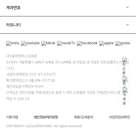
계좌번호
커뮤니티
(주)클릭앤퍼니/김예중
02880 서울특별시 성북구 성북로 49 (성북동, 운석빌딩) 운석빌딩 5층(반품주소가 아닙
니다.)
사업자 등록번호 209-81-43420
통신판매업신고 서울성북-0073호
개인정보관리책임자 박수미
고객님은 안전거래를 위해 현금으로 결제 시 저희 소핑몰에 가입한 구매안전서비스를 이용
하실 수 있습니다.
이용약관
개인정보처리방침
제휴/도매문의
사업자정보확인
COPYRIGHT (c)CLICKNFUNNY. All rights reserved.