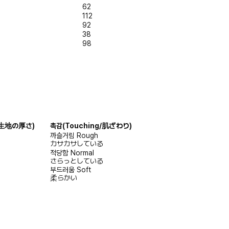
62
112
92
38
98
s/生地の厚さ)
촉감
(Touching/肌ざわり)
까슬거림
Rough
カサカサしている
적당함
Normal
さらっとしている
부드러움
Soft
柔らかい