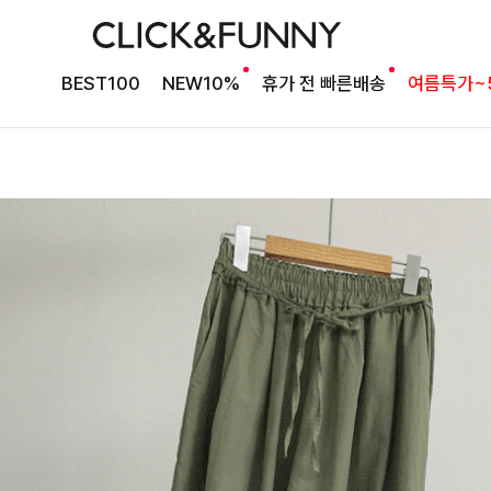
BEST100
NEW10%
휴가 전 빠른배송
여름특가~