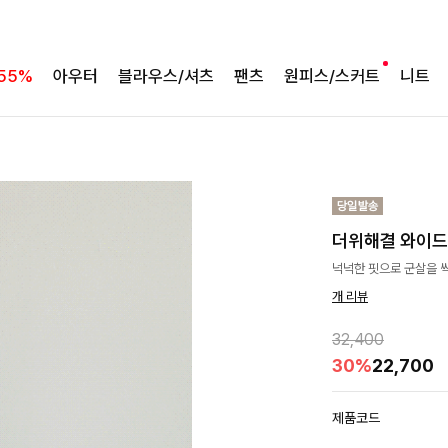
55%
아우터
블라우스/셔츠
팬츠
원피스/스커트
니트
더위해결 와이
넉넉한 핏으로 군살을 싹
개 리뷰
32,400
30%
22,700
제품코드