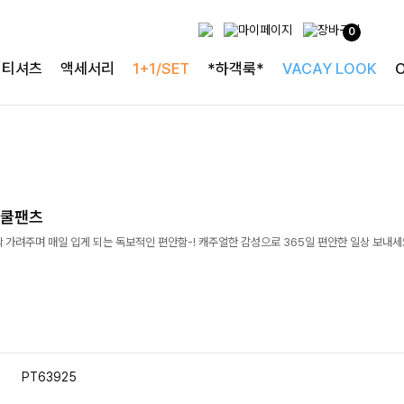
0
티셔츠
액세서리
1+1/SET
*하객룩*
VACAY LOOK
드쿨팬츠
 가려주며 매일 입게 되는 독보적인 편안함-! 캐주얼한 감성으로 365일 편안한 일상 보내세
PT63925