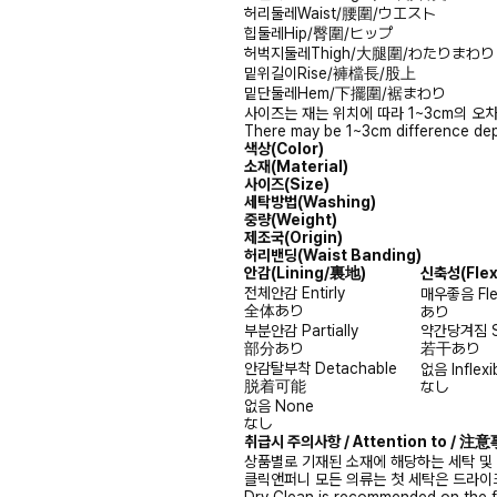
허리둘레
Waist/腰圍/ウエスト
힙둘레
Hip/臀圍/ヒップ
허벅지둘레
Thigh/大腿圍/わたりまわり
밑위길이
Rise/褲檔長/股上
밑단둘레
Hem/下擺圍/裾まわり
사이즈는 재는 위치에 따라 1~3cm의 오차
There may be 1~3cm difference dep
색상(Color)
소재(Material)
사이즈(Size)
세탁방법(Washing)
중량(Weight)
제조국(Origin)
허리밴딩(Waist Banding)
안감
(Lining/裏地)
신축성
(Fle
전체안감
Entirly
매우좋음
Fl
全体あり
あり
부분안감
Partially
약간당겨짐
部分あり
若干あり
안감탈부착
Detachable
없음
Inflexi
脱着可能
なし
없음
None
なし
취급시 주의사항 / Attention to / 
상품별로 기재된 소재에 해당하는 세탁 및
클릭앤퍼니 모든 의류는 첫 세탁은 드라이