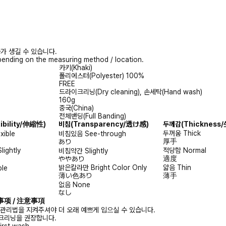
가 생길 수 있습니다.
ending on the measuring method / location.
카키(Khaki)
폴리에스터(Polyester) 100%
FREE
드라이크리닝(Dry cleaning), 손세탁(Hand wash)
160g
중국(China)
전체밴딩(Full Banding)
xibility/伸縮性)
비침
(Transparency/透け感)
두께감
(Thicknes
두꺼움
Thick
exible
비침있음
See-through
厚手
あり
Slightly
적당함
Normal
비침약간
Slightly
適度
ややあり
밝은칼라만
Bright Color Only
얇음
Thin
ble
薄い色あり
薄手
없음
None
なし
注意事项 / 注意事項
 관리법을 지켜주셔야 더 오래 예쁘게 입으실 수 있습니다.
크리닝을 권장합니다.