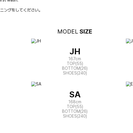
irst wash.
ニングをしてください。
MODEL
SIZE
JH
167cm
TOP(55)
BOTTOM(26)
SHOES(240)
SA
168cm
TOP(55)
BOTTOM(26)
SHOES(240)