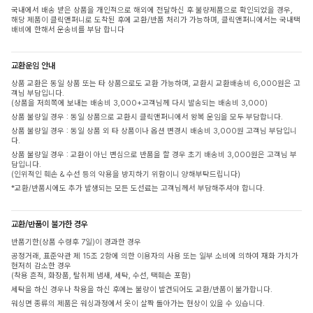
국내에서 배송 받은 상품을 개인적으로 해외에 전달하신 후 불량제품으로 확인되었을 경우,
해당 제품이 클릭앤퍼니로 도착된 후에 교환/반품 처리가 가능하며, 클릭앤퍼니에서는 국내택
배비에 한해서 운송비를 부담 합니다
교환운임 안내
상품 교환은 동일 상품 또는 타 상품으로도 교환 가능하며, 교환시 교환배송비 6,000원은 고
객님 부담입니다.
(상품을 저희쪽에 보내는 배송비 3,000+고객님께 다시 발송되는 배송비 3,000)
상품 불량일 경우 : 동일 상품으로 교환시 클릭앤퍼니에서 왕복 운임을 모두 부담합니다.
상품 불량일 경우 : 동일 상품 외 타 상품이나 옵션 변경시 배송비 3,000원 고객님 부담입니
다.
상품 불량일 경우 : 교환이 아닌 변심으로 반품을 할 경우 초기 배송비 3,000원은 고객님 부
담입니다.
(인위적인 훼손 & 수선 등의 악용을 방지하기 위함이니 양해부탁드립니다)
*교환/반품시에도 추가 발생되는 모든 도선료는 고객님께서 부담해주셔야 합니다.
교환/반품이 불가한 경우
반품기한(상품 수령후 7일)이 경과한 경우
공정거래, 표준약관 제 15조 2항에 의한 이용자의 사용 또는 일부 소비에 의하여 재화 가치가
현저히 감소한 경우
(착용 흔적, 화장품, 탈취제 냄새, 세탁, 수선, 택훼손 포함)
세탁을 하신 경우나 착용을 하신 후에는 불량이 발견되어도 교환/반품이 불가합니다.
워싱면 종류의 제품은 워싱과정에서 옷이 살짝 돌아가는 현상이 있을 수 있습니다.