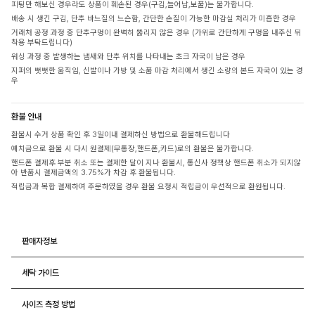
피팅만 해보신 경우라도 상품이 훼손된 경우(구김,늘어남,보풀)는 불가합니다.
배송 시 생긴 구김, 단추 바느질의 느슨함, 간단한 손질이 가능한 마감실 처리가 미흡한 경우
거래처 공정 과정 중 단추구멍이 완벽히 뚫리지 않은 경우 (가위로 간단하게 구멍을 내주신 뒤
착용 부탁드립니다)
워싱 과정 중 발생하는 냄새와 단추 위치를 나타내는 초크 자국이 남은 경우
지퍼의 뻣뻣한 움직임, 신발이나 가방 및 소품 마감 처리에서 생긴 소량의 본드 자국이 있는 경
우
환불 안내
환불시 수거 상품 확인 후 3일이내 결제하신 방법으로 환불해드립니다
예치금으로 환불 시 다시 원결제(무통장,핸드폰,카드)로의 환불은 불가합니다.
핸드폰 결제후 부분 취소 또는 결제한 달이 지나 환불시, 통신사 정책상 핸드폰 취소가 되지않
아 반품시 결제금액의 3.75%가 차감 후 환불됩니다.
적립금과 복합 결제하여 주문하였을 경우 환불 요청시 적립금이 우선적으로 환원됩니다.
판매자정보
세탁 가이드
사이즈 측정 방법