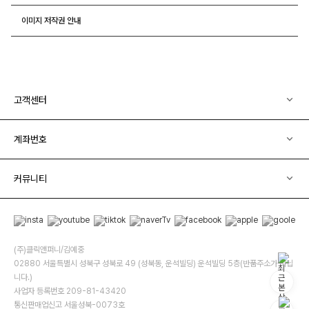
이미지 저작권 안내
고객센터
계좌번호
커뮤니티
(주)클릭앤퍼니/김예중
02880 서울특별시 성북구 성북로 49 (성북동, 운석빌딩) 운석빌딩 5층(반품주소가 아닙
니다.)
사업자 등록번호 209-81-43420
통신판매업신고 서울성북-0073호