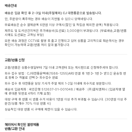
배송안내
배송은 입금 확인 후 2~3일 이내(주말제외) CJ 대한통운으로 발송됩니다.
단, 주문량이 폭주하는 경우 배송이 지연될 수 있으니 양해바랍니다.
무료배송은 순수 결제금액 6만원 이상 구매시(할인 및 적립금 제외한 금액) 적용됩니다.
제주도 및 도서산간지역은 추가배송비(도선료) 3,000원이 부과됩니다. (무료배송,교환/반품
시에도 도선료는 고객님 부담)
모든 배송 과정은 CCTV로 촬영 후 출고 진행되고 있어 상품을 고의적으로 훼손하시는 경우
확인이 가능하며 교환/반품 처리 절대 불가합니다.
교환/반품 신청
교환/반품은 상품수령일부터 7일 이내 고객센터 또는 게시판으로 신청해주셔야 합니다.
회수 접수 방법 : CJ대한통운택배(1588-1255)ARS 연결 후 1번 ▷ 1번 ▷ 받으신 운송장 번
호 등록 ▷ 착불로 선택 ▷ 회수접수 완료
회수 접수 후 대한통운 담당 기사가 주말 제외 1-2일 이내에 회수지로 방문합니다.
배송비 입금계좌 : 국민은행 512637-01-001048 / 예금주 : (주)클릭앤퍼니 (입금자명 옆
에 휴대폰 뒷번호 4자리 기재 요청)
대량 구매 후 반품 시 반품 수거 비용이 1만원 이상 추가 부과될 수 있습니다. (30만원 이상 주
문건/상품 개수 70% 이상 반품 시)
상습적인 대량 반품 시 구매에 제한이 있을 수 있습니다.
해외에서 확인된 불량제품
반품/교환 안내