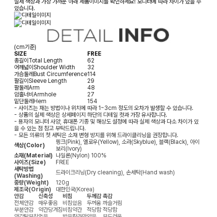
실제 색상과 가장 가까운 아래 제품이미지를 확인하세요! 모니터에 따라 차이가 있을 수
있습니다.
(cm기준)
SIZE
FREE
총길이
Total Length
62
어깨넓이
Shoulder Width
32
가슴둘레
Bust Circumference
114
팔길이
Sleeve Length
29
팔둘레
Arm
48
암홀너비
Armhole
27
밑단둘레
Hem
154
- 사이즈는 재는 방법이나 위치에 따라 1~3cm 정도의 오차가 발생할 수 있습니다.
- 상품의 실제 색상은 상세페이지 하단의 디테일 컷과 가장 유사합니다.
- 용자의 모니터 사양, 휴대폰 기종 및 해상도 설정에 따라 실제 색상과 다소 차이가 있
을 수 있는 점 참고 부탁드립니다.
- 모든 의류의 첫 세탁은 소재 변형 방지를 위해 드라이클리닝을 권장합니다.
핑크(Pink), 옐로우(Yellow), 소라(Skyblue), 블랙(Black), 아이
색상(Color)
보리(Ivory)
소재(Material)
나일론(Nylon) 100%
사이즈(Size)
FREE
세탁방법
드라이크리닝(Dry cleaning), 손세탁(Hand wash)
(Washing)
중량(Weight)
120g
제조국(Origin)
대한민국(Korea)
안감
신축성
비침
두께감
촉감
전체안감
매우좋음
비침있음
두꺼움
까슬거림
부분안감
약간당겨짐
비침약간
적당함
적당함
안감탈부착
없음
밝은칼라만
얇음
부드러움