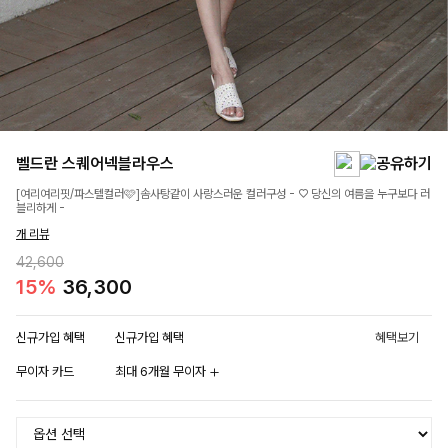
벨드란 스퀘어넥블라우스
[여리여리핏/파스텔컬러🩷]솜사탕같이 사랑스러운 컬러구성 - ♡ 당신의 여름을 누구보다 러
블리하게 -
개 리뷰
42,600
15%
36,300
신규가입 혜택
신규가입 혜택
혜택보기
무이자 카드
최대 6개월 무이자