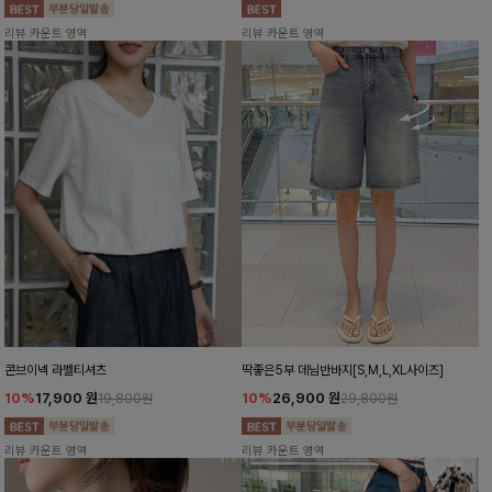
리뷰 카운트 영역
리뷰 카운트 영역
콘브이넥 라벨티셔츠
딱좋은5부 데님반바지[S,M,L,XL사이즈]
10%
17,900
원
10%
26,900
원
19,800원
29,800원
리뷰 카운트 영역
리뷰 카운트 영역