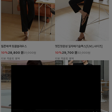
릴픈배색 링클블라우스
멋진핏완성 일자배기슬랙스[S,M,L사이즈]
10%
28,800
원
10%
29,700
원
31,900원
32,900원
리뷰 카운트 영역
리뷰 카운트 영역