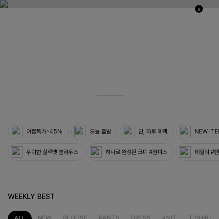
0
03
33
여름특가~45%
오늘 출발
단, 하루 혜택
NEW IT
우아한 실루엣 블라우스
하나로 완성된 코디 #원피스
데일리 #
WEEKLY BEST
NEW
BLOUSE
PANTS
DRESS
KNIT
T-SHIRT
ALL