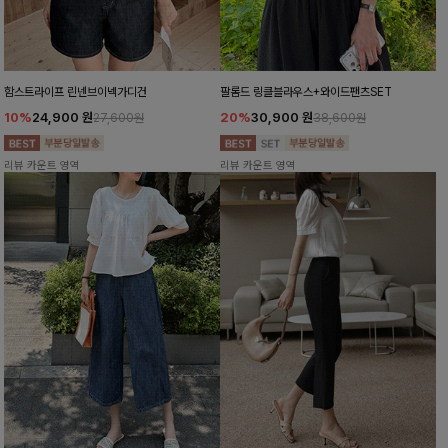
함스트라이프 린넨브이넥가디건
팔롬드 링클블라우스+와이드팬츠SET
10%
24,900
원
20%
30,900
원
27,600원
38,600원
리뷰 카운트 영역
리뷰 카운트 영역