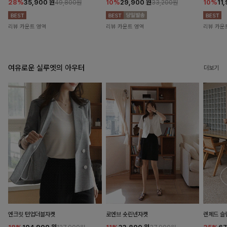
28%
35,900
원
10%
29,900
원
10%
11
49,800원
33,200원
리뷰 카운트 영역
리뷰 카운트 영역
리뷰 카운
여유로운 실루엣의 아우터
더보기
엔크릿 턴업더블자켓
로엔브 숏린넨자켓
렌체드 슬