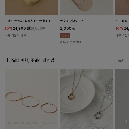
뽀소옹 면메쉬덧신
그렌스 토트백+파우치+스트랩SET
밀핀배색 
2,000
원
10%
24,300
원
10%
24
26,900원
리뷰 카운트 영역
리뷰 카운
리뷰 카운트 영역
디테일의 미학, 주얼리 라인업
더보기