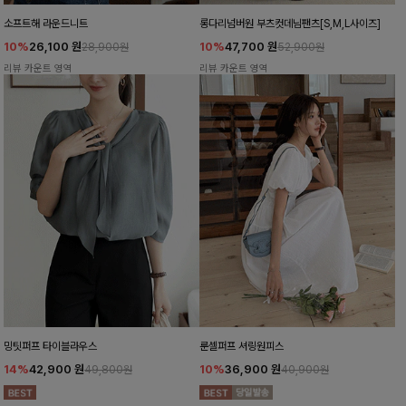
소프트해 라운드니트
롱다리넘버원 부츠컷데님팬츠[S,M,L사이즈]
10%
26,100
원
10%
47,700
원
28,900원
52,900원
리뷰 카운트 영역
리뷰 카운트 영역
밍팃퍼프 타이블라우스
룬셀퍼프 셔링원피스
14%
42,900
원
10%
36,900
원
49,800원
40,900원