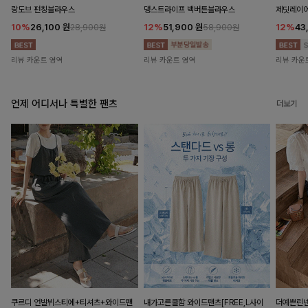
랑도브 펀칭블라우스
댕스트라이프 백버튼블라우스
제딧레이어
10%
26,100
원
12%
51,900
원
12%
43
28,900원
58,900원
리뷰 카운트 영역
리뷰 카운트 영역
리뷰 카운
언제 어디서나 특별한 팬츠
더보기
쿠르디 언발뷔스티에+티셔츠+와이드팬
내가고른쿨함 와이드팬츠[FREE,L사이
더예쁜린넨