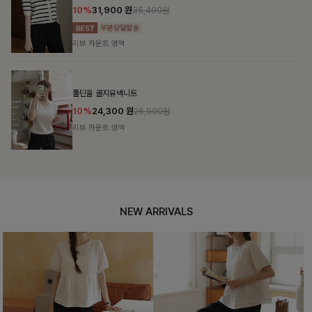
10%
31,900
원
35,400원
리뷰 카운트 영역
폴딘울 골지유넥니트
10%
24,300
원
26,900원
리뷰 카운트 영역
NEW ARRIVALS