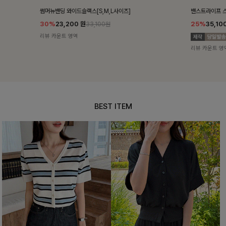
밴스트라이프 스트링원피스
쥬린레이스 카
25%
35,100
원
12%
34,90
46,800원
리뷰 카운트 영역
리뷰 카운트 영
BEST ITEM