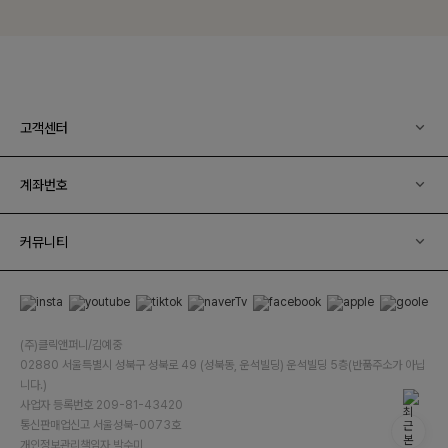
고객센터
계좌번호
커뮤니티
(주)클릭앤퍼니/김예중
02880 서울특별시 성북구 성북로 49 (성북동, 운석빌딩) 운석빌딩 5층(반품주소가 아닙
니다.)
사업자 등록번호 209-81-43420
통신판매업신고 서울성북-0073호
개인정보관리책임자 박수미