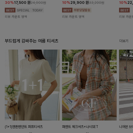
30%
17,500
원
10%
29,900
원
10%
22
24,900원
33,200원
리뷰 카운트 영역
리뷰 카운트 영역
리뷰 카운
부드럽게 감싸주는 여름 티셔츠
더보기
(1+1)앤튼펜던트 퍼프티셔츠
파앤트 체크셔츠+나시SET
니어븐 브