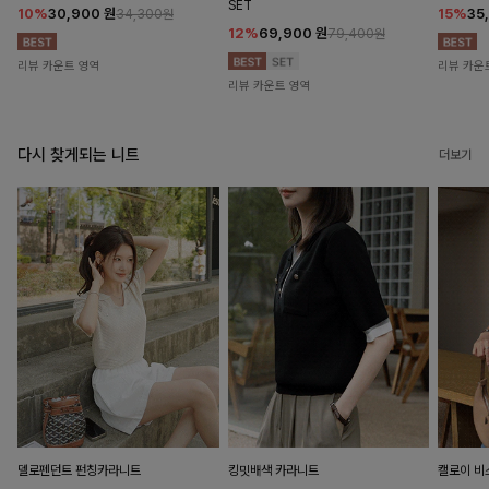
SET
10%
30,900
원
15%
35
34,300원
12%
69,900
원
79,400원
리뷰 카운트 영역
리뷰 카운
리뷰 카운트 영역
다시 찾게되는 니트
더보기
델로펜던트 펀칭카라니트
킹밋배색 카라니트
캘로이 비