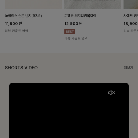
노블레스 순은 반지(92.5)
피엘룬 써지컬링목걸이
사셀드 링
11,900
원
12,900
원
18,90
리뷰 카운트 영역
리뷰 카운
리뷰 카운트 영역
SHORTS VIDEO
더보기