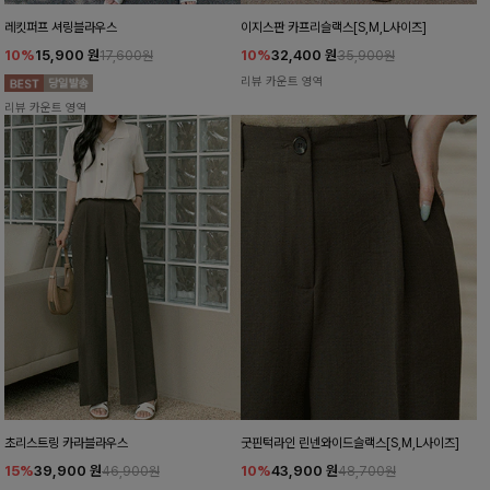
레킷퍼프 셔링블라우스
이지스판 카프리슬랙스[S,M,L사이즈]
10%
15,900
원
10%
32,400
원
17,600원
35,900원
리뷰 카운트 영역
리뷰 카운트 영역
초리스트링 카라블라우스
굿핀턱라인 린넨와이드슬랙스[S,M,L사이즈]
15%
39,900
원
10%
43,900
원
46,900원
48,700원