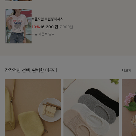
룬셀퍼프 셔링원피스
10%
36,900
원
40,900원
리뷰 카운트 영역
감각적인 선택, 완벽한 마무리
더보기