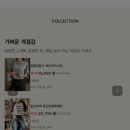
COLLECTION
가장 쉬운 코디
특별한 날부터 일상까지 함께하는 룩
큐플리츠 블라우스+스커트+벨트SET
10%
57,600
원
63,900원
리뷰 카운트 영역
밴스트라이프 스트링원피스
25%
35,100
원
46,800원
리뷰 카운트 영역