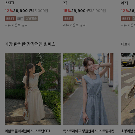
츠SET
즈]
이즈]
12%
39,900
원
15%
28,900
원
12%
36
45,300원
33,900원
리뷰 카운트 영역
리뷰 카운트 영역
리뷰 카운
가장 완벽한 감각적인 원피스
더보기
리월르 플레어원피스+스트랩SET
특스트라이프 링클원피스+스트링자켓
초밍리본 