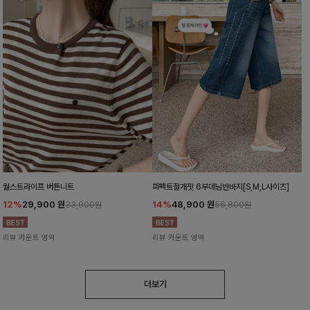
월스트라이프 버튼니트
퍼펙트절개핏 6부데님반바지[S,M,L사이즈]
12%
29,900
원
14%
48,900
원
33,900원
56,800원
리뷰 카운트 영역
리뷰 카운트 영역
더보기