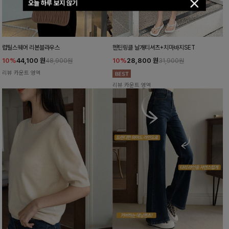
오늘 하루 보지 않기
럽틸스퀘어 리본블라우스
헨틴링클 날개티셔츠+치마바지SET
10%
44,100
원
10%
28,800
원
48,900원
31,900원
리뷰 카운트 영역
리뷰 카운트 영역