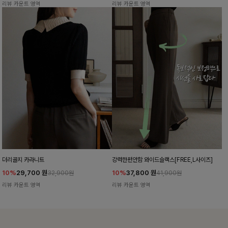
리뷰 카운트 영역
리뷰 카운트 영역
더리골지 카라니트
강력한편안함 와이드슬랙스[FREE,L사이즈]
10%
29,700
원
10%
37,800
원
32,900원
41,900원
리뷰 카운트 영역
리뷰 카운트 영역