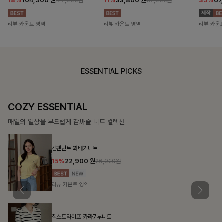
18%
104,900
원
11%
33,800
원
35%
67
127,900원
37,900원
리뷰 카운트 영역
리뷰 카운트 영역
리뷰 카운
ESSENTIAL PICKS
COZY ESSENTIAL
매일의 일상을 부드럽게 감싸줄 니트 컬렉션
켐펜던트 꽈배기니트
15%
22,900
원
26,900원
리뷰 카운트 영역
칠스트라이프 카라7부니트