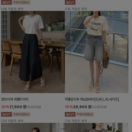
리뷰 카운트 영역
리뷰 카운트 영역
콘브이넥 라벨티셔츠
딱좋은5부 데님반바지[S,M,L,XL사이즈]
10%
17,900
원
10%
26,900
원
19,800원
29,800원
리뷰 카운트 영역
리뷰 카운트 영역