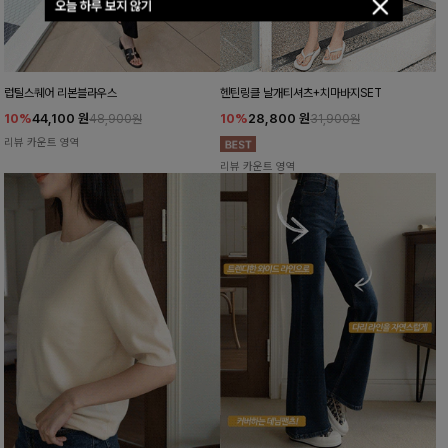
오늘 하루 보지 않기
럽틸스퀘어 리본블라우스
헨틴링클 날개티셔츠+치마바지SET
10%
44,100
원
10%
28,800
원
48,900원
31,900원
리뷰 카운트 영역
리뷰 카운트 영역