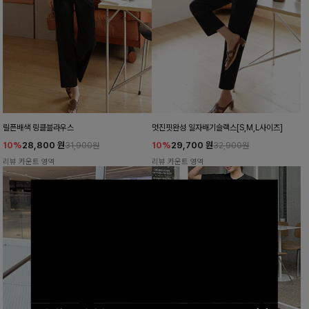
릴픈배색 링클블라우스
멋진핏완성 일자배기슬랙스[S,M,L사이즈]
10%
28,800
원
10%
29,700
원
31,900원
32,900원
리뷰 카운트 영역
리뷰 카운트 영역