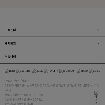
고객센터
계좌번호
커뮤니티
(주)클릭앤퍼니/김예중
02880 서울특별시 성북구 성북로 49 (성북동, 운석빌딩) 운석빌딩 5층(반품주소가 아닙
니다.)
사업자 등록번호 209-81-43420
통신판매업신고 서울성북-0073호
개인정보관리책임자 박수미