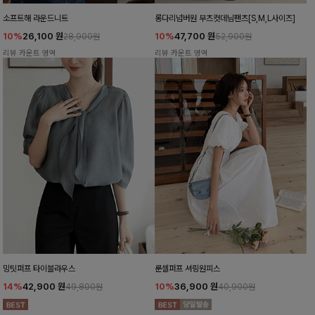
소프트해 라운드니트
롱다리넘버원 부츠컷데님팬츠[S,M,L사이즈]
10%
26,100
원
10%
47,700
원
28,900원
52,900원
리뷰 카운트 영역
리뷰 카운트 영역
밍팃퍼프 타이블라우스
룬셀퍼프 셔링원피스
14%
42,900
원
10%
36,900
원
49,800원
40,900원