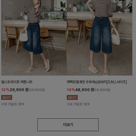
월스트라이프 버튼니트
퍼펙트절개핏 6부데님반바지[S,M,L사이즈]
12%
29,900
원
14%
48,900
원
33,900원
56,800원
리뷰 카운트 영역
리뷰 카운트 영역
더보기