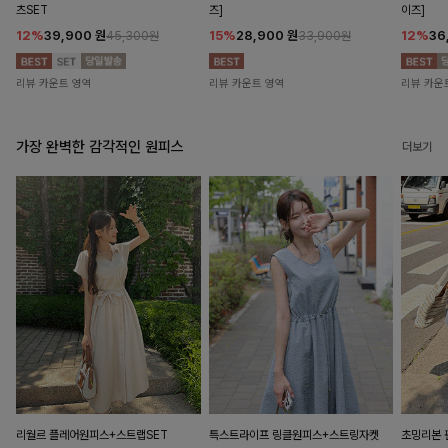
츠SET
즈]
이즈]
12%
39,900
원
15%
28,900
원
12%
36
45,300원
33,900원
리뷰 카운트 영역
리뷰 카운트 영역
리뷰 카운
가장 완벽한 감각적인 원피스
더보기
리월르 플레어원피스+스트랩SET
특스트라이프 링클원피스+스트링자켓
초밍리본 