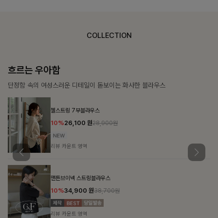
COLLECTION
가벼운 계절감
탄탄한 소재와 깔끔한 핏, 매일 손이 가는 데일리 티셔츠
몽즐라운드 베이직티셔츠
10%
15,300
원
16,900원
리뷰 카운트 영역
칠킷배색 프린팅맨투맨티
10%
20,700
원
22,900원
리뷰 카운트 영역