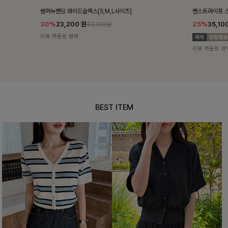
밴스트라이프 스트링원피스
쥬린레이스 카
25%
35,100
원
12%
34,90
46,800원
리뷰 카운트 영역
리뷰 카운트 영
BEST ITEM