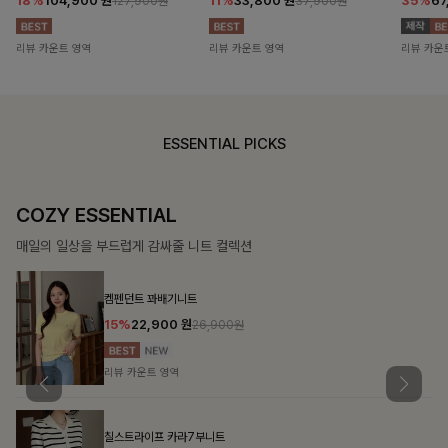
18%
104,900
원
11%
33,800
원
35%
67
127,900원
37,900원
리뷰 카운트 영역
리뷰 카운트 영역
리뷰 카운
ESSENTIAL PICKS
COZY ESSENTIAL
매일의 일상을 부드럽게 감싸줄 니트 컬렉션
켐펜던트 꽈배기니트
15%
22,900
원
26,900원
리뷰 카운트 영역
칠스트라이프 카라7부니트