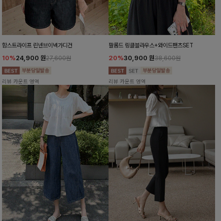
함스트라이프 린넨브이넥가디건
팔롬드 링클블라우스+와이드팬츠SET
10%
24,900
원
20%
30,900
원
27,600원
38,600원
리뷰 카운트 영역
리뷰 카운트 영역