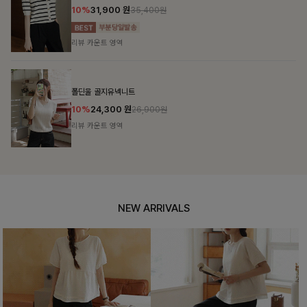
10%
31,900
원
35,400원
리뷰 카운트 영역
폴딘울 골지유넥니트
10%
24,300
원
26,900원
리뷰 카운트 영역
NEW ARRIVALS