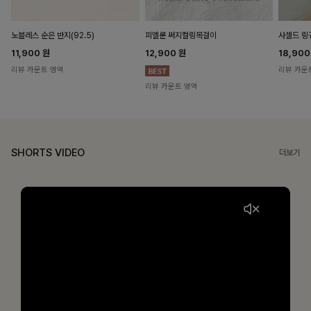
노블레스 순은 반지(92.5)
피엘룬 써지컬링목걸이
사셀드 링
11,900
원
12,900
원
18,90
리뷰 카운트 영역
리뷰 카운
리뷰 카운트 영역
SHORTS VIDEO
더보기