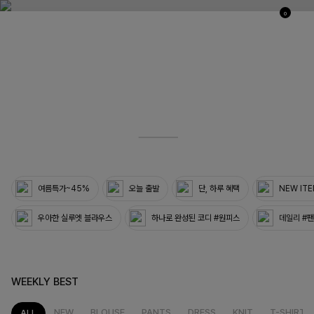
0
03
33
여름특가~45%
오늘 출발
단, 하루 혜택
NEW IT
우아한 실루엣 블라우스
하나로 완성된 코디 #원피스
데일리 #
WEEKLY BEST
NEW
BLOUSE
PANTS
DRESS
KNIT
T-SHIRT
ALL