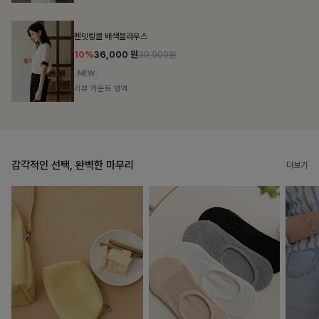
브쉘모달 프린팅티셔츠
10%
16,200
원
17,900원
리뷰 카운트 영역
감각적인 선택, 완벽한 마무리
더보기