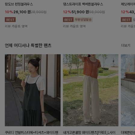
랑도브 펀칭블라우스
댕스트라이프 백버튼블라우스
제딧레이어
10%
26,100
원
12%
51,900
원
12%
43
28,900원
58,900원
리뷰 카운트 영역
리뷰 카운트 영역
리뷰 카운
언제 어디서나 특별한 팬츠
더보기
쿠르디 언발뷔스티에+티셔츠+와이드팬
내가고른쿨함 와이드팬츠[FREE,L사이
더예쁜린넨