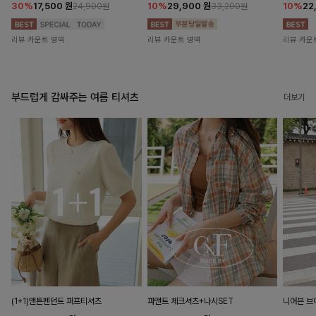
30%
17,500
원
10%
29,900
원
10%
22
24,900원
33,200원
리뷰 카운트 영역
리뷰 카운트 영역
리뷰 카운
부드럽게 감싸주는 여름 티셔츠
더보기
(1+1)앤튼펜던트 퍼프티셔츠
파앤트 체크셔츠+나시SET
니어븐 브