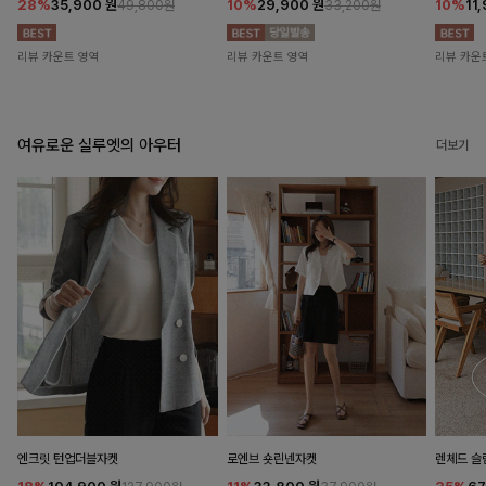
28%
35,900
원
10%
29,900
원
10%
11
49,800원
33,200원
리뷰 카운트 영역
리뷰 카운트 영역
리뷰 카운
여유로운 실루엣의 아우터
더보기
엔크릿 턴업더블자켓
로엔브 숏린넨자켓
렌체드 슬