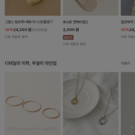
뽀소옹 면메쉬덧신
그렌스 토트백+파우치+스트랩SET
밀핀배색 
2,000
원
10%
24,300
원
10%
24
26,900원
리뷰 카운트 영역
리뷰 카운
리뷰 카운트 영역
디테일의 미학, 주얼리 라인업
더보기