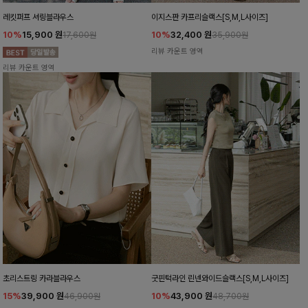
레킷퍼프 셔링블라우스
이지스판 카프리슬랙스[S,M,L사이즈]
10%
15,900
원
10%
32,400
원
17,600원
35,900원
리뷰 카운트 영역
리뷰 카운트 영역
초리스트링 카라블라우스
굿핀턱라인 린넨와이드슬랙스[S,M,L사이즈]
15%
39,900
원
10%
43,900
원
46,900원
48,700원