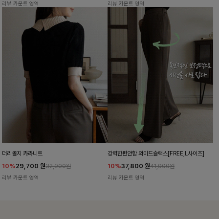
리뷰 카운트 영역
리뷰 카운트 영역
더리골지 카라니트
강력한편안함 와이드슬랙스[FREE,L사이즈]
10%
29,700
원
10%
37,800
원
32,900원
41,900원
리뷰 카운트 영역
리뷰 카운트 영역