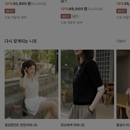
SET
10%
30,900
원
15%
35
34,300원
12%
69,900
원
79,400원
리뷰 카운트 영역
리뷰 카운
리뷰 카운트 영역
다시 찾게되는 니트
더보기
델로펜던트 펀칭카라니트
킹밋배색 카라니트
캘로이 비