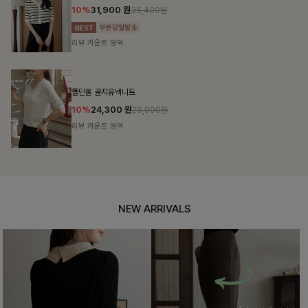
12%
69,900
원
79,400원
리뷰 카운트 영역
헨틴링클 날개티셔츠+치마바지SET
10%
28,800
원
31,900원
리뷰 카운트 영역
NEW ARRIVALS