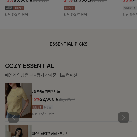
13%
86,900
원
21%
43,900
원
30%
7
99,800원
55,500원
리뷰 카운트 영역
리뷰 카운트 영역
리뷰 카운
ESSENTIAL PICKS
DOUBLE THE JOY
함께할 때 더욱 완벽한, 합리적인 선택으로 채우는 즐거움
필첸체크 스트링블라우스+플레어스커트SET
14%
42,900
원
49,800원
리뷰 카운트 영역
특스트라이프 링클원피스+스트링자켓SET