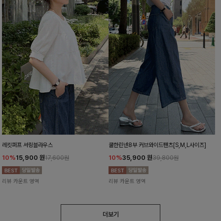
레킷퍼프 셔링블라우스
쿨한린넨8부 커브와이드팬츠[S,M,L사이즈]
10%
15,900
원
10%
35,900
원
17,600원
39,800원
리뷰 카운트 영역
리뷰 카운트 영역
더보기