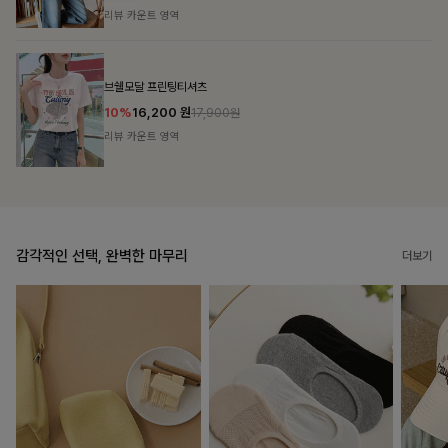
리뷰 카운트 영역
캣시어서커 버튼카라원피스+벨트SET
16%
79,900
원
95,100원
리뷰 카운트 영역
감각적인 선택, 완벽한 마무리
더보기