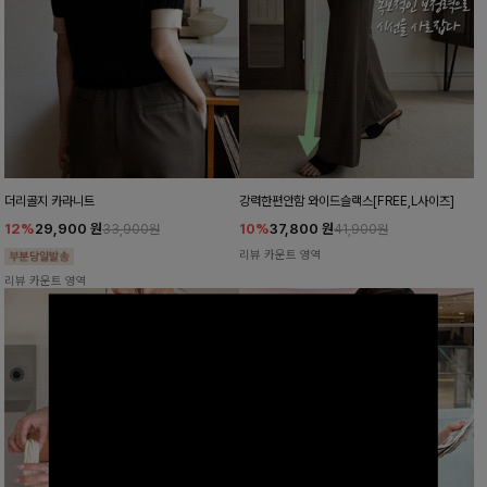
더리골지 카라니트
강력한편안함 와이드슬랙스[FREE,L사이즈]
12%
29,900
원
10%
37,800
원
33,900원
41,900원
리뷰 카운트 영역
리뷰 카운트 영역