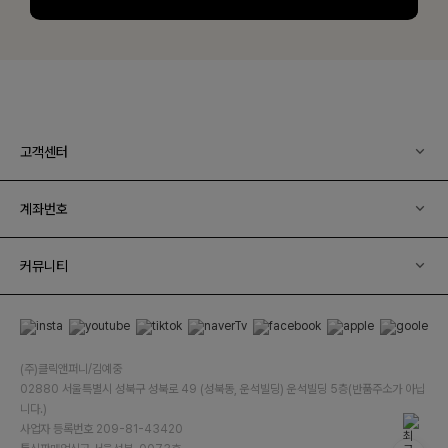
고객센터
계좌번호
커뮤니티
(주)클릭앤퍼니/김예중
02880 서울특별시 성북구 성북로 49 (성북동, 운석빌딩) 운석빌딩 5층(반품주소가 아닙
니다.)
사업자 등록번호 209-81-43420