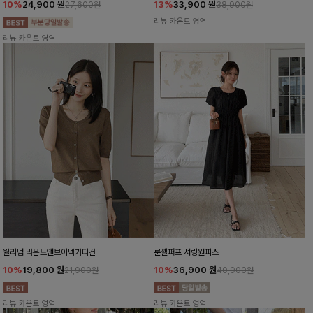
10%
24,900
원
13%
33,900
원
27,600원
38,900원
리뷰 카운트 영역
리뷰 카운트 영역
윌리덤 라운드앤브이넥가디건
룬셀퍼프 셔링원피스
10%
19,800
원
10%
36,900
원
21,900원
40,900원
리뷰 카운트 영역
리뷰 카운트 영역