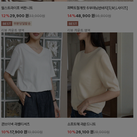
월스트라이프 버튼니트
퍼펙트절개핏 6부데님반바지[S,M,L사이즈]
12%
29,900
원
14%
48,900
원
33,900원
56,800원
리뷰 카운트 영역
리뷰 카운트 영역
콘브이넥 라벨티셔츠
소프트해 라운드니트
10%
17,900
원
10%
26,100
원
19,800원
28,900원