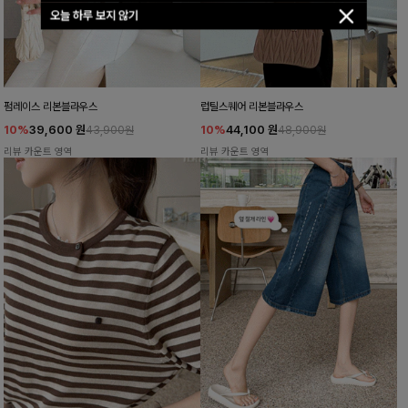
오늘 하루 보지 않기
펌레이스 리본블라우스
럽틸스퀘어 리본블라우스
10%
39,600
원
10%
44,100
원
43,900원
48,900원
리뷰 카운트 영역
리뷰 카운트 영역