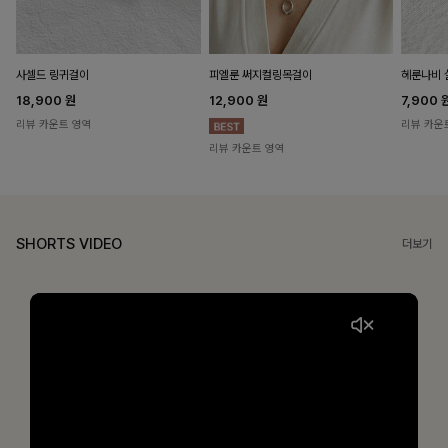
헤룬나비 
사셀드 링귀걸이
피엘룬 써지컬링목걸이
7,900
18,900
원
12,900
원
리뷰 카운
리뷰 카운트 영역
리뷰 카운트 영역
SHORTS VIDEO
더보기