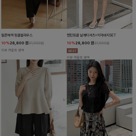
릴픈배색 링클블라우스
헨틴링클 날개티셔츠+치마바지SET
10%
28,800
원
10%
28,800
원
31,900원
31,900원
리뷰 카운트 영역
리뷰 카운트 영역