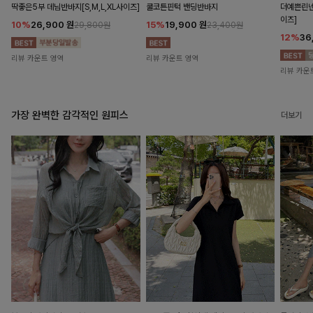
딱좋은5부 데님반바지[S,M,L,XL사이즈]
쿨코튼핀턱 밴딩반바지
더예쁜린넨
이즈]
10%
26,900
원
15%
19,900
원
29,800원
23,400원
12%
36
리뷰 카운트 영역
리뷰 카운트 영역
리뷰 카운
가장 완벽한 감각적인 원피스
더보기