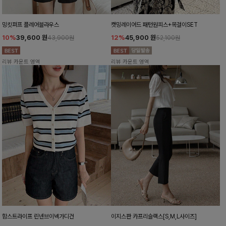
밍킷퍼프 플레어블라우스
캣밍레이어드 패턴원피스+목걸이SET
10%
39,600
원
12%
45,900
원
43,900원
52,100원
리뷰 카운트 영역
리뷰 카운트 영역
함스트라이프 린넨브이넥가디건
이지스판 카프리슬랙스[S,M,L사이즈]