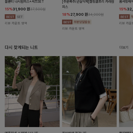
블룬티 나시원피스+셔츠SET
[주문폭주/군살삭제]젤링클프리 카라원
롬셔링배
피스
15%
31,900
원
15%
32
37,500원
18%
27,900
원
34,000원
리뷰 카운트 영역
리뷰 카운
리뷰 카운트 영역
다시 찾게되는 니트
더보기