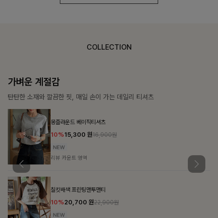
COLLECTION
가장 쉬운 코디
특별한 날부터 일상까지 함께하는 룩
쥬빌스트링 포켓원피스
17%
48,900
원
58,900원
리뷰 카운트 영역
블룬티 나시원피스+셔츠SET
15%
31,900
원
37,500원