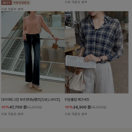
리뷰 카운트 영역
리뷰 카운트 영역
다이어트그만 부츠컷데님팬츠[S,M,L사이즈]
티븐롤업 체크셔츠
10%
47,700
원
10%
24,300
원
52,900원
26,900원
리뷰 카운트 영역
리뷰 카운트 영역