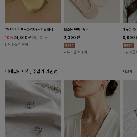
뽀소옹 면메쉬덧신
그렌스 토트백+파우치+스트랩SET
케루디 자
2,000
원
10%
24,300
원
8,900
26,900원
리뷰 카운트 영역
리뷰 카운트 영역
리뷰 카운
디테일의 미학, 주얼리 라인업
더보기