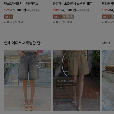
댕스트라이프 백버튼블라우스
율븐자수 도트블라우스+나시SET
덤링클 카
12%
51,900
원
10%
24,900
원
10%
34
58,900원
27,600원
리뷰 카운트 영역
리뷰 카운트 영역
리뷰 카운
언제 어디서나 특별한 팬츠
더보기