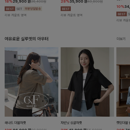
18%
29,900
원
28%
35,900
원
36,400원
49,800원
10%
34
리뷰 카운트 영역
리뷰 카운트 영역
리뷰 카운
여유로운 실루엣의 아우터
더보기
래나드 더블자켓
자빈닛 싱글자켓
캣민더블 