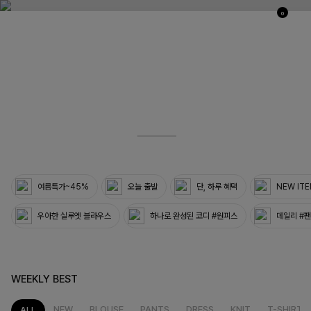
0
03
33
여름특가~45%
오늘 출발
단, 하루 혜택
NEW IT
우아한 실루엣 블라우스
하나로 완성된 코디 #원피스
데일리 #
WEEKLY BEST
NEW
BLOUSE
PANTS
DRESS
KNIT
T-SHIRT
ALL