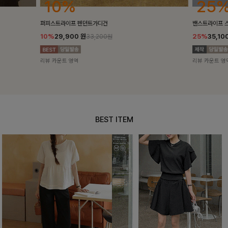
25%
10%
밴스트라이프 스트링원피스
[5천장돌파/C
25%
35,100
원
10%
34,90
46,800원
리뷰 카운트 영역
리뷰 카운트 영
BEST ITEM