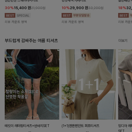
앤즌린넨 스퀘어나시니트
킹밋배색 카라니트
캘핀패턴 
30%
15,400
원
10%
29,900
원
18%
32
21,900원
33,200원
리뷰 카운트 영역
리뷰 카운트 영역
리뷰 카운
부드럽게 감싸주는 여름 티셔츠
더보기
테킷미 레터링티셔츠+반바지SET
(1+1)앤튼펜던트 퍼프티셔츠
밍디아 
SET