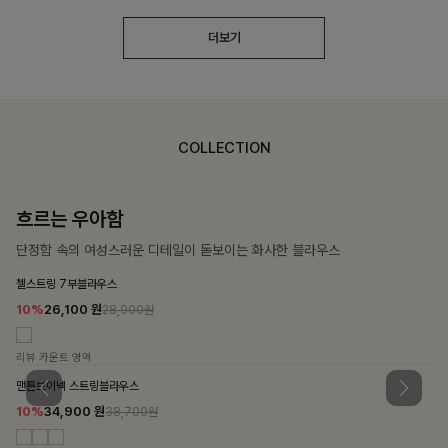
더보기
COLLECTION
흐르는 우아함
단정함 속의 여성스러운 디테일이 돋보이는 화사한 블라우스
첼스트링 7부블라우스
10%
26,100
원
28,900원
리뷰 카운트 영역
맨튼브이넥 스트링블라우스
10%
34,900
원
38,700원