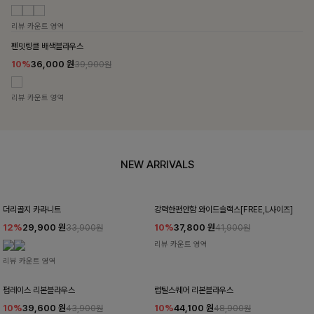
리뷰 카운트 영역
펜밋링클 배색블라우스
10%
36,000
원
39,900원
리뷰 카운트 영역
NEW ARRIVALS
더리골지 카라니트
강력한편안함 와이드슬랙스[FREE,L사이즈]
12%
29,900
원
10%
37,800
원
33,900원
41,900원
리뷰 카운트 영역
리뷰 카운트 영역
펌레이스 리본블라우스
럽틸스퀘어 리본블라우스
10%
39,600
원
10%
44,100
원
43,900원
48,900원