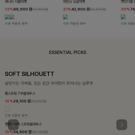
래나드 더블자켓
자빈닛 싱글자켓
캣민더블 
13%
86,900
원
21%
43,900
원
30%
7
99,800원
55,500원
리뷰 카운트 영역
리뷰 카운트 영역
리뷰 카운
ESSENTIAL PICKS
SOFT SILHOUETT
살랑이는 가벼움, 입는 순간 우아함이 피어나는 실루엣
첼스트링 7부블라우스
10%
26,100
원
28,900원
리뷰 카운트 영역
맨튼브이넥 스트링블라우스
10%
34,900
원
38,700원