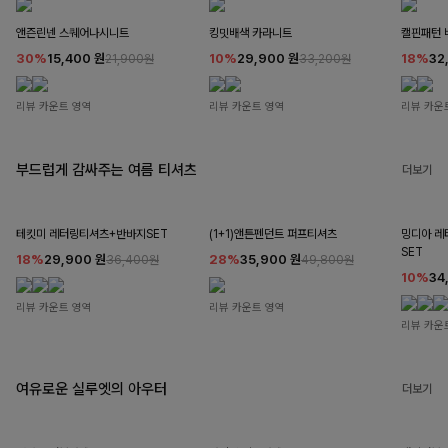
앤즌린넨 스퀘어나시니트
킹밋배색 카라니트
캘핀패턴 
30%
15,400
원
10%
29,900
원
18%
32
21,900원
33,200원
리뷰 카운트 영역
리뷰 카운트 영역
리뷰 카운
부드럽게 감싸주는 여름 티셔츠
더보기
테킷미 레터링티셔츠+반바지SET
(1+1)앤튼펜던트 퍼프티셔츠
밍디아 
SET
18%
29,900
원
28%
35,900
원
36,400원
49,800원
10%
34
리뷰 카운트 영역
리뷰 카운트 영역
리뷰 카운
여유로운 실루엣의 아우터
더보기