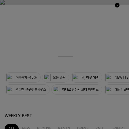
0
04
33
여름특가~45%
오늘 출발
단, 하루 혜택
NEW IT
우아한 실루엣 블라우스
하나로 완성된 코디 #원피스
데일리 #
WEEKLY BEST
NEW
BLOUSE
PANTS
DRESS
KNIT
T-SHIRT
ALL