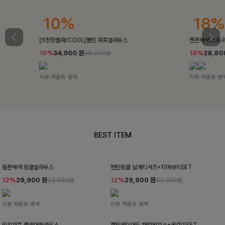
10%
18%
[5천장돌파/COOL]멜틴 퍼프블라우스
켄픈배색 스트
10%
34,900
원
18%
28,8
38,700원
리뷰 카운트 영역
리뷰 카운트 영
BEST ITEM
릴픈배색 링클블라우스
헨틴링클 날개티셔츠+치마바지SET
12%
29,900
원
12%
29,900
원
33,900원
33,900원
리뷰 카운트 영역
리뷰 카운트 영역