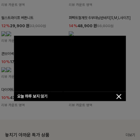
리뷰 카운트 영역
리뷰 카운트 영역
월스트라이프 버튼니트
퍼펙트절개핏 6부데님반바지[S,M,L사이즈]
12%
29,900
원
14%
48,900
원
33,900원
56,800원
리뷰 카운트 영역
리뷰 카운트 영역
콘브이넥 라벨티셔츠
소프트해 라운드니트
10%
17,900
원
10%
26,100
원
19,800원
28,900원
리뷰 카운트 영역
리뷰 카운트 영역
다이어트그만 부츠컷데님팬츠[S,M,L사이즈]
티븐롤업 체크셔츠
오늘 하루 보지 않기
10%
47,700
원
10%
24,300
원
52,900원
26,900원
리뷰 카운트 영역
리뷰 카운트 영역
놓치기 아까운 특가 상품
더보기