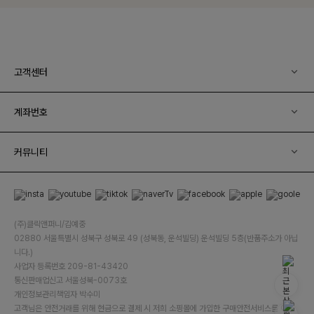
고객센터
계좌번호
커뮤니티
(주)클릭앤퍼니/김예중
02880 서울특별시 성북구 성북로 49 (성북동, 운석빌딩) 운석빌딩 5층(반품주소가 아닙
니다.)
사업자 등록번호 209-81-43420
통신판매업신고 서울성북-0073호
개인정보관리책임자 박수미
고객님은 안전거래를 위해 현금으로 결제 시 저희 소핑몰에 가입한 구매안전서비스를 이용