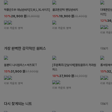
딱좋은5부 데님반바지[S,M,L,XL사이즈]
쿨코튼핀턱 밴딩반바지
더예쁜린넨
이즈]
10%
26,900
원
15%
19,900
원
29,800원
23,400원
12%
36
리뷰 카운트 영역
리뷰 카운트 영역
리뷰 카운
가장 완벽한 감각적인 원피스
더보기
블룬티 나시원피스+셔츠SET
[주문폭주/군살삭제]젤링클프리 카라원
롬셔링배
피스
15%
31,900
원
15%
32
37,500원
18%
27,900
원
34,000원
리뷰 카운트 영역
리뷰 카운
리뷰 카운트 영역
다시 찾게되는 니트
더보기