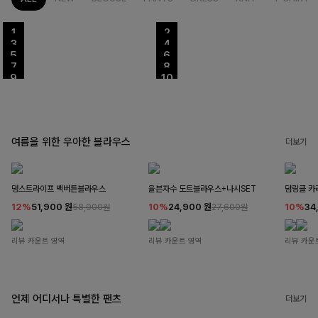
여름을 위한 우아한 블라우스
더보기
댕스트라이프 백버튼블라우스
율븐자수 도트블라우스+나시SET
덤링클 카
12%
51,900
원
10%
24,900
원
10%
34
58,900원
27,600원
리뷰 카운트 영역
리뷰 카운트 영역
리뷰 카운
언제 어디서나 특별한 팬츠
더보기