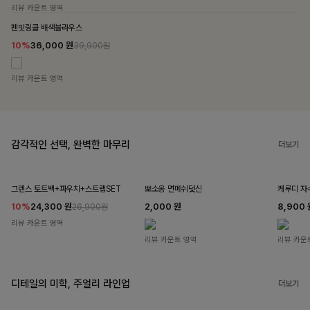
리뷰 카운트 영역
펜밋링클 배색블라우스
10%
36,000
원
39,900원
리뷰 카운트 영역
감각적인 선택, 완벽한 마무리
더보기
그렌스 토트백+파우치+스트랩SET
뽀소옹 면메쉬덧신
케루디 자
10%
24,300
원
2,000
원
8,900
26,900원
리뷰 카운트 영역
리뷰 카운트 영역
리뷰 카운
디테일의 미학, 주얼리 라인업
더보기