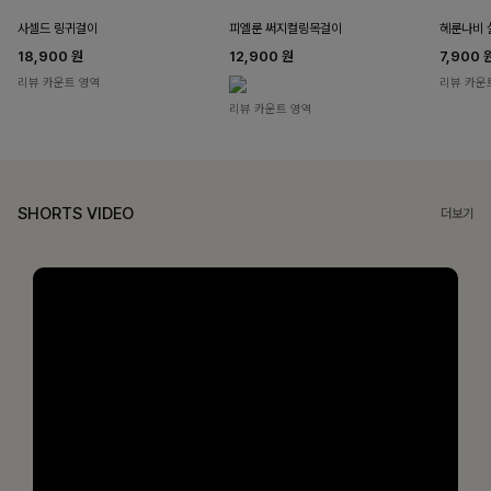
사셀드 링귀걸이
피엘룬 써지컬링목걸이
헤룬나비 
18,900
원
12,900
원
7,900
리뷰 카운트 영역
리뷰 카운
리뷰 카운트 영역
SHORTS VIDEO
더보기