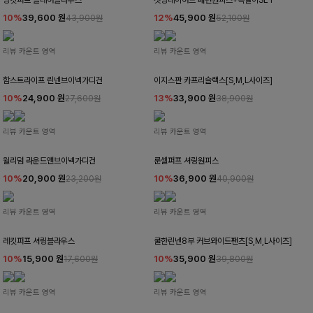
밍킷퍼프 플레어블라우스
캣밍레이어드 패턴원피스+목걸이SET
10%
39,600
원
12%
45,900
원
43,900원
52,100원
리뷰 카운트 영역
리뷰 카운트 영역
함스트라이프 린넨브이넥가디건
이지스판 카프리슬랙스[S,M,L사이즈]
10%
24,900
원
13%
33,900
원
27,600원
38,900원
리뷰 카운트 영역
리뷰 카운트 영역
윌리덤 라운드앤브이넥가디건
룬셀퍼프 셔링원피스
10%
20,900
원
10%
36,900
원
23,200원
40,900원
리뷰 카운트 영역
리뷰 카운트 영역
레킷퍼프 셔링블라우스
쿨한린넨8부 커브와이드팬츠[S,M,L사이즈]
10%
15,900
원
10%
35,900
원
17,600원
39,800원
리뷰 카운트 영역
리뷰 카운트 영역