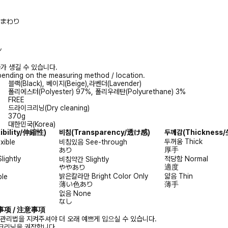
/胸まわり
ル
가 생길 수 있습니다.
ending on the measuring method / location.
블랙(Black), 베이지(Beige),라벤더(Lavender)
폴리에스터(Polyester) 97%, 폴리우레탄(Polyurethane) 3%
FREE
드라이크리닝(Dry cleaning)
370g
대한민국(Korea)
xibility/伸縮性)
비침
(Transparency/透け感)
두께감
(Thicknes
두꺼움
Thick
exible
비침있음
See-through
厚手
あり
Slightly
적당함
Normal
비침약간
Slightly
適度
ややあり
밝은칼라만
Bright Color Only
얇음
Thin
ble
薄い色あり
薄手
없음
None
なし
注意事项 / 注意事項
 관리법을 지켜주셔야 더 오래 예쁘게 입으실 수 있습니다.
크리닝을 권장합니다.