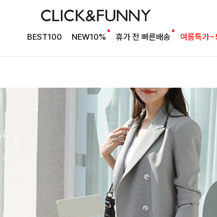
BEST100
NEW10%
휴가 전 빠른배송
여름특가~