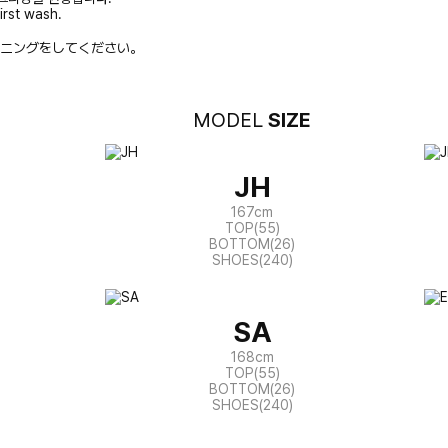
irst wash.
ニングをしてください。
MODEL
SIZE
JH
167cm
TOP(55)
BOTTOM(26)
SHOES(240)
SA
168cm
TOP(55)
BOTTOM(26)
SHOES(240)