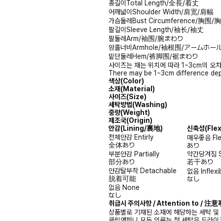
총길이
Total Length/全長/着丈
어깨넓이
Shoulder Width/肩宽/肩幅
가슴둘레
Bust Circumference/胸围
팔길이
Sleeve Length/袖长/袖丈
팔둘레
Arm/袖围/腕まわり
암홀너비
Armhole/袖根围/アームホー
밑단둘레
Hem/裤脚围/裾まわり
사이즈는 재는 위치에 따라 1~3cm의 오차
There may be 1~3cm difference dep
색상(Color)
소재(Material)
사이즈(Size)
세탁방법(Washing)
중량(Weight)
제조국(Origin)
안감
(Lining/裏地)
신축성
(Fle
전체안감
Entirly
매우좋음
Fl
全体あり
あり
부분안감
Partially
약간당겨짐
部分あり
若干あり
안감탈부착
Detachable
없음
Inflexi
脱着可能
なし
없음
None
なし
취급시 주의사항 / Attention to / 
상품별로 기재된 소재에 해당하는 세탁 및
클릭앤퍼니 모든 의류는 첫 세탁은 드라이