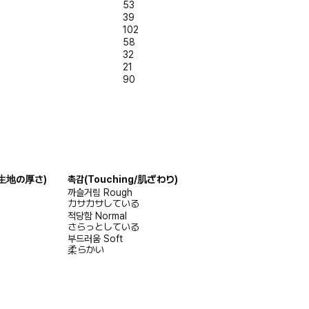
53
39
102
58
32
21
90
s/生地の厚さ)
촉감
(Touching/肌ざわり)
까슬거림
Rough
カサカサしている
적당함
Normal
さらっとしている
부드러움
Soft
柔らかい