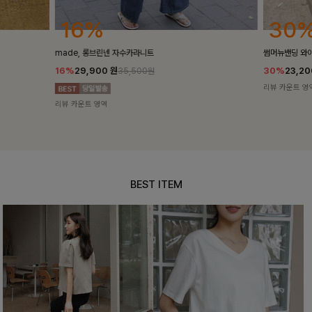
30%
25
썸머뉴밴딩 와이드슬랙스[S,M,L사이즈]
밴스트라이프 
30%
23,200
원
25%
35,10
33,100원
리뷰 카운트 영역
리뷰 카운트 영
BEST ITEM