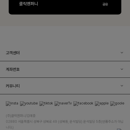
고객센터
계좌번호
커뮤니티
(주)클릭앤퍼니/김예중
02880 서울특별시 성북구 성북로 49 (성북동, 운석빌딩) 운석빌딩 5층(반품주소가 아닙
니다.)