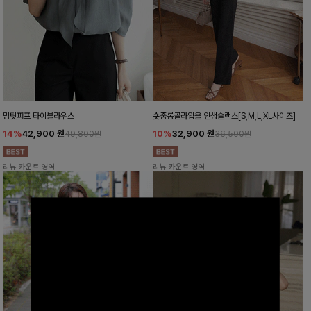
밍팃퍼프 타이블라우스
숏중롱골라입을 인생슬랙스[S,M,L,XL사이즈]
14%
42,900
원
10%
32,900
원
49,800원
36,500원
리뷰 카운트 영역
리뷰 카운트 영역