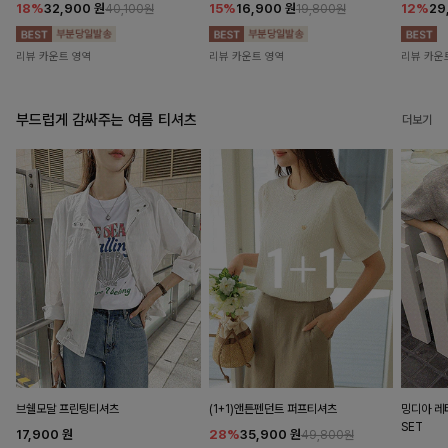
18%
32,900
원
15%
16,900
원
12%
29
40,100원
19,800원
리뷰 카운트 영역
리뷰 카운트 영역
리뷰 카운
부드럽게 감싸주는 여름 티셔츠
더보기
브쉘모달 프린팅티셔츠
(1+1)앤튼펜던트 퍼프티셔츠
밍디아 
SET
17,900
원
28%
35,900
원
49,800원