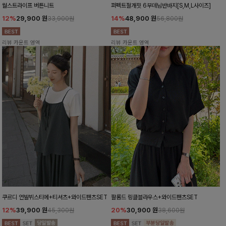
월스트라이프 버튼니트
퍼펙트절개핏 6부데님반바지[S,M,L사이즈]
12%
29,900
원
14%
48,900
원
33,900원
56,800원
리뷰 카운트 영역
리뷰 카운트 영역
쿠르디 언발뷔스티에+티셔츠+와이드팬츠SET
팔롬드 링클블라우스+와이드팬츠SET
12%
39,900
원
20%
30,900
원
45,300원
38,600원