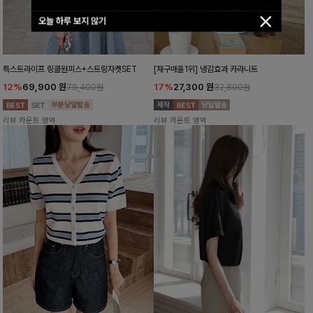
오늘 하루 보지 않기
특스트라이프 링클원피스+스트링자켓SET
[재구매율1위] 냉감효과 카라니트
12%
69,900
원
17%
27,300
원
79,400원
32,800원
리뷰 카운트 영역
리뷰 카운트 영역