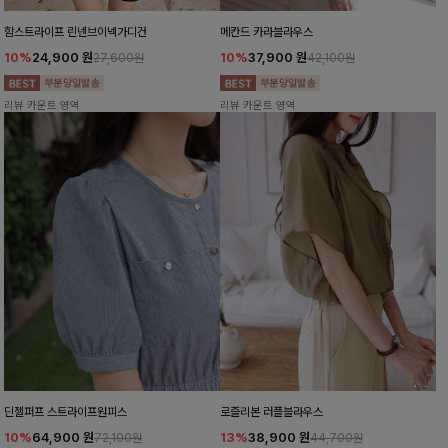
함스트라이프 린넨브이넥가디건
메칸드 카라블라우스
10%
24,900
원
10%
37,900
원
27,600원
42,100원
리뷰 카운트 영역
리뷰 카운트 영역
딘젤퍼프 스트라이프원피스
로즐리본 러플블라우스
10%
64,900
원
13%
38,900
원
72,100원
44,700원