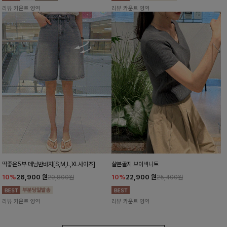
리뷰 카운트 영역
리뷰 카운트 영역
딱좋은5부 데님반바지[S,M,L,XL사이즈]
샬븐골지 브이넥니트
10%
26,900
원
10%
22,900
원
29,800원
25,400원
리뷰 카운트 영역
리뷰 카운트 영역