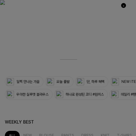
0
03
33
일찍 만나는 가을
오늘 출발
단, 하루 혜택
NEW IT
우아한 실루엣 블라우스
하나로 완성된 코디 #원피스
데일리 #
WEEKLY BEST
NEW
BLOUSE
PANTS
DRESS
KNIT
T-SHIRT
ALL