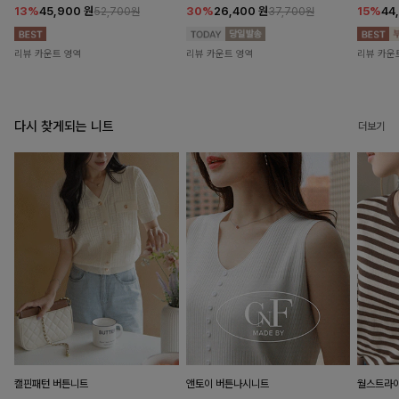
13%
45,900
원
30%
26,400
원
15%
44
52,700원
37,700원
리뷰 카운트 영역
리뷰 카운트 영역
리뷰 카운
다시 찾게되는 니트
더보기
캘핀패턴 버튼니트
앤토이 버튼나시니트
월스트라