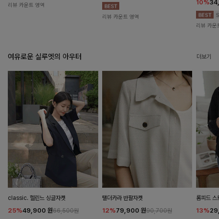
10%
34
리뷰 카운트 영역
리뷰 카운트 영역
리뷰 카운
여유로운 실루엣의 아우터
더보기
classic. 헬린느 싱글자켓
탤더카라 반팔자켓
롬피드 
25%
49,900
원
12%
79,900
원
13%
29
66,500원
90,700원