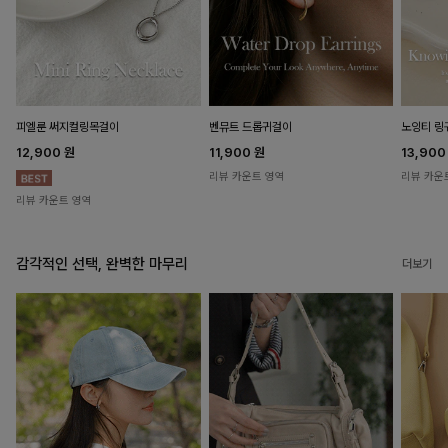
피엘룬 써지컬링목걸이
벤뮤트 드롭귀걸이
노잉티 링
12,900
원
11,900
원
13,90
리뷰 카운트 영역
리뷰 카운
리뷰 카운트 영역
감각적인 선택, 완벽한 마무리
더보기