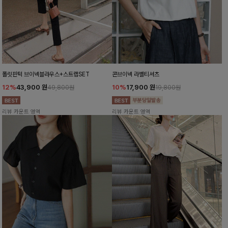
폴릿핀턱 브이넥블라우스+스트랩SET
콘브이넥 라벨티셔츠
12%
43,900
원
10%
17,900
원
49,800원
19,800원
리뷰 카운트 영역
리뷰 카운트 영역