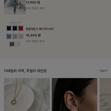
리뷰 카운트 영역
필첸체크 스트링블라우스+플레어스커트SET
14%
42,900
원
49,800원
리뷰 카운트 영역
디테일의 미학, 주얼리 라인업
더보기