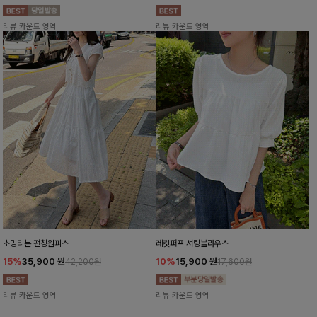
리뷰 카운트 영역
리뷰 카운트 영역
초밍리본 펀칭원피스
레킷퍼프 셔링블라우스
15%
35,900
원
10%
15,900
원
42,200원
17,600원
리뷰 카운트 영역
리뷰 카운트 영역