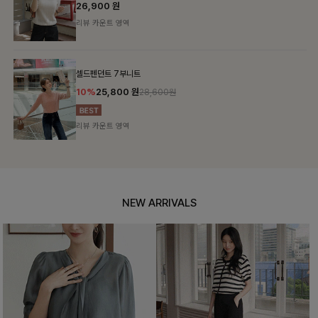
26,900
원
리뷰 카운트 영역
셀드펜던트 7부니트
10%
25,800
원
28,600원
리뷰 카운트 영역
NEW ARRIVALS