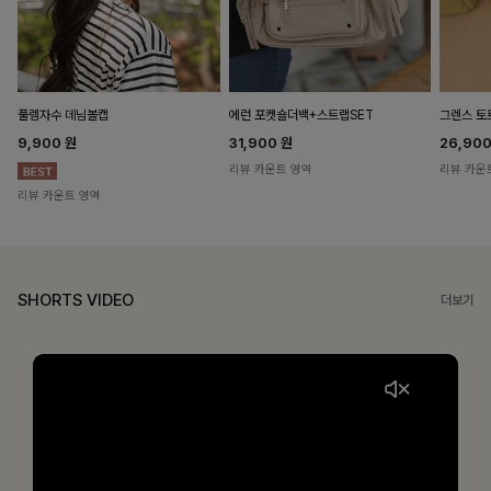
풀렘자수 데님볼캡
에런 포켓숄더백+스트랩SET
그렌스 토
9,900
원
31,900
원
26,90
리뷰 카운트 영역
리뷰 카운
리뷰 카운트 영역
SHORTS VIDEO
더보기