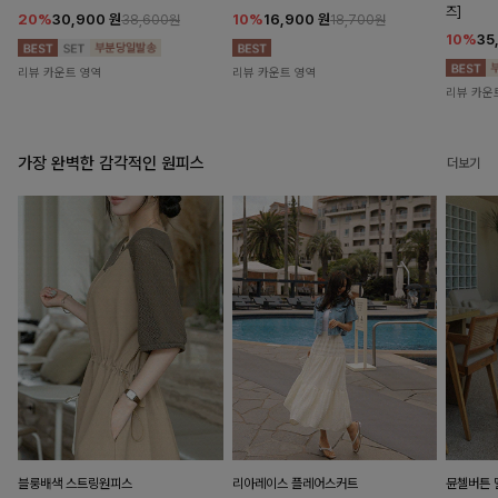
즈]
20%
30,900
원
10%
16,900
원
38,600원
18,700원
10%
35
리뷰 카운트 영역
리뷰 카운트 영역
리뷰 카운
가장 완벽한 감각적인 원피스
더보기
블룽배색 스트링원피스
리아레이스 플레어스커트
뮨첼버튼 