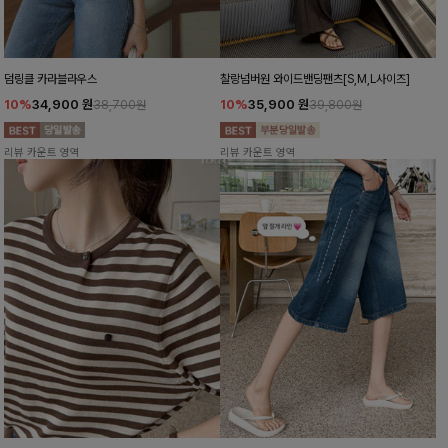
덤링클 카라블라우스
찰랑넘버원 와이드밴딩팬츠[S,M,L사이즈]
10%
34,900
원
10%
35,900
원
38,700원
39,800원
리뷰 카운트 영역
리뷰 카운트 영역