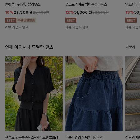
들렛플라워 펀칭블라우스
댕스트라이프 백버튼블라우스
엔즈빈 카
10%
22,900
원
12%
51,900
원
13%
59
25,400원
58,900원
리뷰 카운트 영역
리뷰 카운트 영역
리뷰 카운
언제 어디서나 특별한 팬츠
더보기
팔롬드 링클블라우스+와이드팬츠SET
러블리캉캉 데님치마반바지
찰랑넘버원