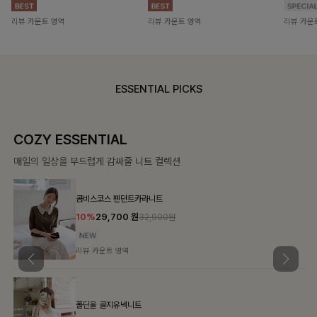
리뷰 카운트 영역
리뷰 카운트 영역
리뷰 카운
ESSENTIAL PICKS
COZY ESSENTIAL
매일의 일상을 부드럽게 감싸줄 니트 컬렉션
콤비스코스 펜던트카라니트
10%
29,700
원
32,900원
리뷰 카운트 영역
폴딘울 골지유넥니트