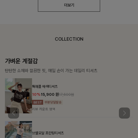
더보기
COLLECTION
가장 쉬운 코디
특별한 날부터 일상까지 함께하는 룩
[주문폭주/군살삭제]젤링클프리 카라원피스
18%
27,900
원
34,000원
리뷰 카운트 영역
민오브 데님셔츠+스커트+벨트SET
15%
47,900
원
56,300원