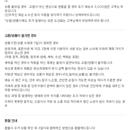
다.
상품 불량일 경우 : 교환이 아닌 변심으로 반품을 할 경우 초기 배송비 3,000원은 고객님 부
담입니다.
(인위적인 훼손 & 수선 등의 악용을 방지하기 위함이니 양해부탁드립니다)
*교환/반품시에도 추가 발생되는 모든 도선료는 고객님께서 부담해주셔야 합니다.
교환/반품이 불가한 경우
반품기한(상품 수령후 7일)이 경과한 경우
공정거래, 표준약관 제 15조 2항에 의한 이용자의 사용 또는 일부 소비에 의하여 재화 가치가
현저히 감소한 경우
(착용 흔적, 화장품, 탈취제 냄새, 세탁, 수선, 택훼손 포함)
세탁을 하신 경우나 착용을 하신 후에는 불량이 발견되어도 교환/반품이 불가합니다.
워싱면 종류의 제품은 워싱과정에서 옷이 살짝 돌아가는 현상이 있을 수 있습니다.
피팅만 해보신 경우라도 상품이 훼손된 경우(구김,늘어남,보풀)는 불가합니다.
배송 시 생긴 구김, 단추 바느질의 느슨함, 간단한 손질이 가능한 마감실 처리가 미흡한 경우
거래처 공정 과정 중 단추구멍이 완벽히 뚫리지 않은 경우 (가위로 간단하게 구멍을 내주신 뒤
착용 부탁드립니다)
워싱 과정 중 발생하는 냄새와 단추 위치를 나타내는 초크 자국이 남은 경우
지퍼의 뻣뻣한 움직임, 신발이나 가방 및 소품 마감 처리에서 생긴 소량의 본드 자국이 있는 경
우
환불 안내
환불시 수거 상품 확인 후 3일이내 결제하신 방법으로 환불해드립니다