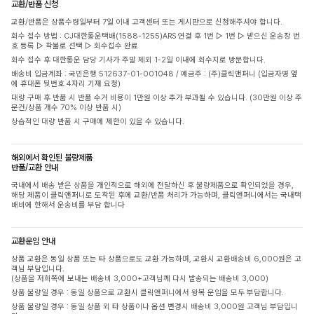
교환/반품 신청
교환/반품은 상품수령일부터 7일 이내 고객센터 또는 게시판으로 신청해주셔야 합니다.
회수 접수 방법 : CJ대한통운택배(1588-1255)ARS 연결 후 1번 ▷ 1번 ▷ 받으신 운송장 번
호 등록 ▷ 착불로 선택 ▷ 회수접수 완료
회수 접수 후 대한통운 담당 기사가 주말 제외 1-2일 이내에 회수지로 방문합니다.
배송비 입금계좌 : 국민은행 512637-01-001048 / 예금주 : (주)클릭앤퍼니 (입금자명 옆
에 휴대폰 뒷번호 4자리 기재 요청)
대량 구매 후 반품 시 반품 수거 비용이 1만원 이상 추가 부과될 수 있습니다. (30만원 이상 주
문건/상품 개수 70% 이상 반품 시)
상습적인 대량 반품 시 구매에 제한이 있을 수 있습니다.
해외에서 확인된 불량제품
반품/교환 안내
국내에서 배송 받은 상품을 개인적으로 해외에 전달하신 후 불량제품으로 확인되었을 경우,
해당 제품이 클릭앤퍼니로 도착된 후에 교환/반품 처리가 가능하며, 클릭앤퍼니에서는 국내택
배비에 한해서 운송비를 부담 합니다
교환운임 안내
상품 교환은 동일 상품 또는 타 상품으로도 교환 가능하며, 교환시 교환배송비 6,000원은 고
객님 부담입니다.
(상품을 저희쪽에 보내는 배송비 3,000+고객님께 다시 발송되는 배송비 3,000)
상품 불량일 경우 : 동일 상품으로 교환시 클릭앤퍼니에서 왕복 운임을 모두 부담합니다.
상품 불량일 경우 : 동일 상품 외 타 상품이나 옵션 변경시 배송비 3,000원 고객님 부담입니