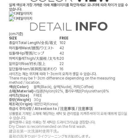
실제 색상과 가장 가까운 아래 제품이미지를 확인하세요! 모니터에 따라 차이가 있을 수
있습니다.
(cm기준)
SIZE
FREE
총길이
Total Length/全長/着丈
102
허리둘레
Waist/腰围/ウエスト
42
힙둘레
Hip/臀围/ヒップ
42
허벅지둘레
Thigh/大腿根 /太もも
20
밑위길이
Rise/裆长/股上
22
밑단둘레
Hem/裤脚围/裾まわり
16
사이즈는 재는 위치에 따라 1~3cm의 오차가 생길 수 있습니다.
There may be 1~3cm difference depending on the measuring
method / location.
색상(Color)
블랙(Black), 살색(Nude), 커피(Coffee)
소재(Material)
나일론(Nylon)92%, 폴리우레탄(Polyurethan)8%
사이즈(Size)
FREE
중량(Weight)
30g
제조국(Origin)
대한민국(Korea)
취급시 주의사항 / Attention to / 注意事项 / 注意事項
상품별로 기재된 소재에 해당하는 세탁 및 관리법을 지켜주셔야 더 오래 예쁘게 입으실
수 있습니다.
클릭앤퍼니 모든 의류는 첫 세탁은 드라이크리닝을 권장합니다.
Dry Clean is recommended on the first wash.
建议在第一次洗涤时使用干洗。
最初の洗浄ではドライクリーニングをお勧めします。