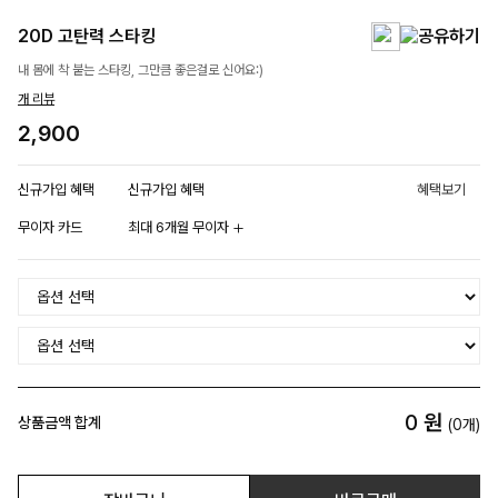
20D 고탄력 스타킹
내 몸에 착 붙는 스타킹, 그만큼 좋은걸로 신어요:)
개 리뷰
2,900
신규가입 혜택
신규가입 혜택
혜택보기
무이자 카드
최대 6개월 무이자
0
원
상품금액 합계
(
0
개)