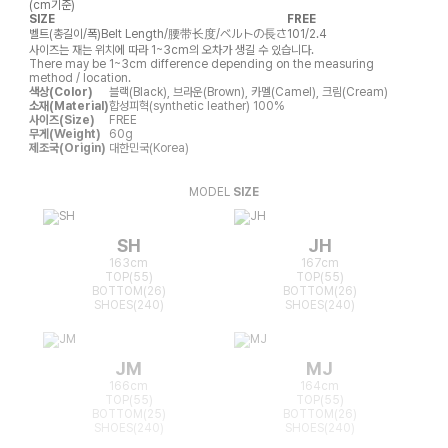
(cm기준)
SIZE
FREE
벨트(총길이/폭)
Belt Length/腰带长度/ベルトの長さ
101/2.4
사이즈는 재는 위치에 따라 1~3cm의 오차가 생길 수 있습니다.
There may be 1~3cm difference depending on the measuring
method / location.
색상(Color)
블랙(Black), 브라운(Brown), 카멜(Camel), 크림(Cream)
소재(Material)
합성피혁(synthetic leather) 100%
사이즈(Size)
FREE
무게(Weight)
60g
제조국(Origin)
대한민국(Korea)
MODEL
SIZE
SH
JH
163cm
167cm
TOP(55)
TOP(55)
BOTTOM(26)
BOTTOM(26)
SHOES(240)
SHOES(240)
JM
MJ
166cm
164cm
TOP(55)
TOP(55)
BOTTOM(25)
BOTTOM(26)
SHOES(240)
SHOES(240)