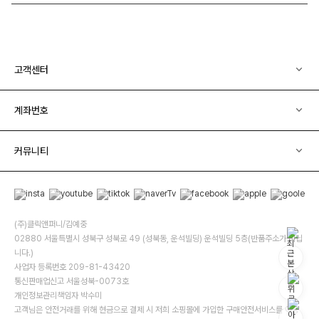
고객센터
계좌번호
커뮤니티
(주)클릭앤퍼니/김예중
02880 서울특별시 성북구 성북로 49 (성북동, 운석빌딩) 운석빌딩 5층(반품주소가 아닙
니다.)
사업자 등록번호 209-81-43420
통신판매업신고 서울성북-0073호
개인정보관리책임자 박수미
고객님은 안전거래를 위해 현금으로 결제 시 저희 소핑몰에 가입한 구매안전서비스를 이용