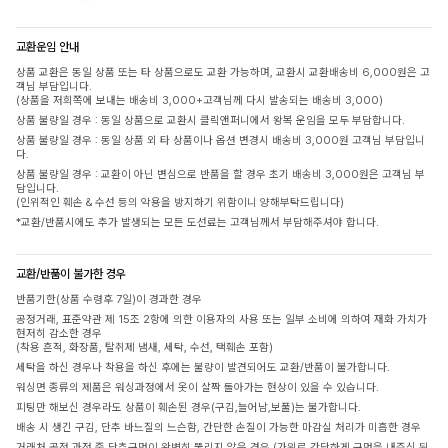
교환운임 안내
상품 교환은 동일 상품 또는 타 상품으로도 교환 가능하며, 교환시 교환배송비 6,000원은 고
객님 부담입니다.
(상품을 저희쪽에 보내는 배송비 3,000+고객님께 다시 발송되는 배송비 3,000)
상품 불량일 경우 : 동일 상품으로 교환시 클릭앤퍼니에서 왕복 운임을 모두 부담합니다.
상품 불량일 경우 : 동일 상품 외 타 상품이나 옵션 변경시 배송비 3,000원 고객님 부담입니
다.
상품 불량일 경우 : 교환이 아닌 변심으로 반품을 할 경우 초기 배송비 3,000원은 고객님 부
담입니다.
(인위적인 훼손 & 수선 등의 악용을 방지하기 위함이니 양해부탁드립니다)
*교환/반품시에도 추가 발생되는 모든 도선료는 고객님께서 부담해주셔야 합니다.
교환/반품이 불가한 경우
반품기한(상품 수령후 7일)이 경과한 경우
공정거래, 표준약관 제 15조 2항에 의한 이용자의 사용 또는 일부 소비에 의하여 재화 가치가
현저히 감소한 경우
(착용 흔적, 화장품, 탈취제 냄새, 세탁, 수선, 택훼손 포함)
세탁을 하신 경우나 착용을 하신 후에는 불량이 발견되어도 교환/반품이 불가합니다.
워싱면 종류의 제품은 워싱과정에서 옷이 살짝 돌아가는 현상이 있을 수 있습니다.
피팅만 해보신 경우라도 상품이 훼손된 경우(구김,늘어남,보풀)는 불가합니다.
배송 시 생긴 구김, 단추 바느질의 느슨함, 간단한 손질이 가능한 마감실 처리가 미흡한 경우
거래처 공정 과정 중 단추구멍이 완벽히 뚫리지 않은 경우 (가위로 간단하게 구멍을 내주신 뒤