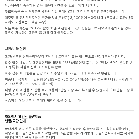
단, 주문량이 폭주하는 경우 배송이 지연될 수 있으니 양해바랍니다.
무료배송은 순수 결제금액 6만원 이상 구매시(할인 및 적립금 제외한 금액) 적용됩니다.
제주도 및 도서산간지역은 추가배송비(도선료) 3,000원이 부과됩니다. (무료배송,교환/반품
시에도 도선료는 고객님 부담)
모든 배송 과정은 CCTV로 촬영 후 출고 진행되고 있어 상품을 고의적으로 훼손하시는 경우
확인이 가능하며 교환/반품 처리 절대 불가합니다.
교환/반품 신청
교환/반품은 상품수령일부터 7일 이내 고객센터 또는 게시판으로 신청해주셔야 합니다.
회수 접수 방법 : CJ대한통운택배(1588-1255)ARS 연결 후 1번 ▷ 1번 ▷ 받으신 운송장 번
호 등록 ▷ 착불로 선택 ▷ 회수접수 완료
회수 접수 후 대한통운 담당 기사가 주말 제외 1-2일 이내에 회수지로 방문합니다.
배송비 입금계좌 : 국민은행 512637-01-001048 / 예금주 : (주)클릭앤퍼니 (입금자명 옆
에 휴대폰 뒷번호 4자리 기재 요청)
대량 구매 후 반품 시 반품 수거 비용이 1만원 이상 추가 부과될 수 있습니다. (30만원 이상 주
문건/상품 개수 70% 이상 반품 시)
상습적인 대량 반품 시 구매에 제한이 있을 수 있습니다.
해외에서 확인된 불량제품
반품/교환 안내
국내에서 배송 받은 상품을 개인적으로 해외에 전달하신 후 불량제품으로 확인되었을 경우,
해당 제품이 클릭앤퍼니로 도착된 후에 교환/반품 처리가 가능하며, 클릭앤퍼니에서는 국내택
배비에 한해서 운송비를 부담 합니다