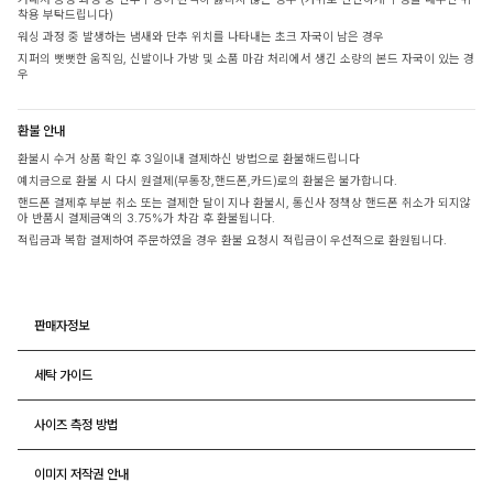
착용 부탁드립니다)
워싱 과정 중 발생하는 냄새와 단추 위치를 나타내는 초크 자국이 남은 경우
지퍼의 뻣뻣한 움직임, 신발이나 가방 및 소품 마감 처리에서 생긴 소량의 본드 자국이 있는 경
우
환불 안내
환불시 수거 상품 확인 후 3일이내 결제하신 방법으로 환불해드립니다
예치금으로 환불 시 다시 원결제(무통장,핸드폰,카드)로의 환불은 불가합니다.
핸드폰 결제후 부분 취소 또는 결제한 달이 지나 환불시, 통신사 정책상 핸드폰 취소가 되지않
아 반품시 결제금액의 3.75%가 차감 후 환불됩니다.
적립금과 복합 결제하여 주문하였을 경우 환불 요청시 적립금이 우선적으로 환원됩니다.
판매자정보
세탁 가이드
사이즈 측정 방법
이미지 저작권 안내