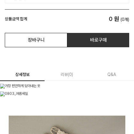
0
원
상품금액 합계
(
0
개)
장바구니
바로구매
상세정보
리뷰
(
0
)
Q&A