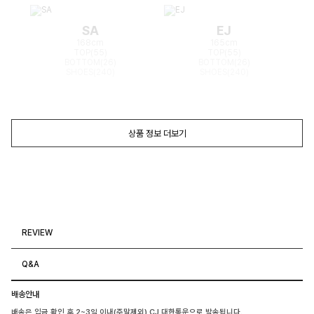
SA
EJ
168cm
165cm
TOP(55)
TOP(55)
BOTTOM(26)
BOTTOM(26)
SHOES(240)
SHOES(240)
상품 정보 더보기
REVIEW
Q&A
배송안내
배송은 입금 확인 후 2~3일 이내(주말제외) CJ 대한통운으로 발송됩니다.