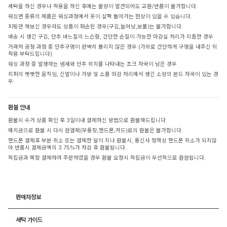
세탁을 하신 경우나 착용을 하신 후에는 불량이 발견되어도 교환/반품이 불가합니다.
워싱면 종류의 제품은 워싱과정에서 옷이 살짝 돌아가는 현상이 있을 수 있습니다.
피팅만 해보신 경우라도 상품이 훼손된 경우(구김,늘어남,보풀)는 불가합니다.
배송 시 생긴 구김, 단추 바느질의 느슨함, 간단한 손질이 가능한 마감실 처리가 미흡한 경우
거래처 공정 과정 중 단추구멍이 완벽히 뚫리지 않은 경우 (가위로 간단하게 구멍을 내주신 뒤
착용 부탁드립니다)
워싱 과정 중 발생하는 냄새와 단추 위치를 나타내는 초크 자국이 남은 경우
지퍼의 뻣뻣한 움직임, 신발이나 가방 및 소품 마감 처리에서 생긴 소량의 본드 자국이 있는 경
우
환불 안내
환불시 수거 상품 확인 후 3일이내 결제하신 방법으로 환불해드립니다
예치금으로 환불 시 다시 원결제(무통장,핸드폰,카드)로의 환불은 불가합니다.
핸드폰 결제후 부분 취소 또는 결제한 달이 지나 환불시, 통신사 정책상 핸드폰 취소가 되지않
아 반품시 결제금액의 3.75%가 차감 후 환불됩니다.
적립금과 복합 결제하여 주문하였을 경우 환불 요청시 적립금이 우선적으로 환원됩니다.
판매자정보
세탁 가이드