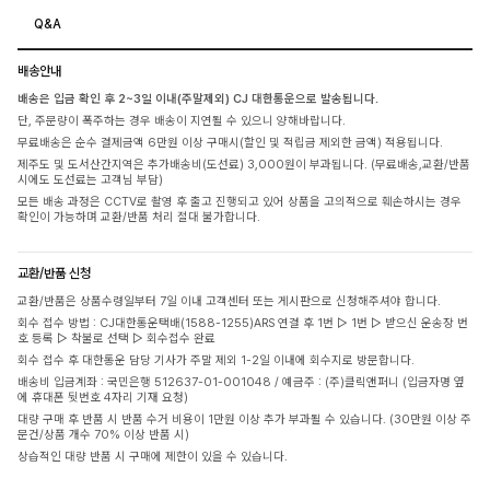
Q&A
배송안내
배송은 입금 확인 후 2~3일 이내(주말제외) CJ 대한통운으로 발송됩니다.
단, 주문량이 폭주하는 경우 배송이 지연될 수 있으니 양해바랍니다.
무료배송은 순수 결제금액 6만원 이상 구매시(할인 및 적립금 제외한 금액) 적용됩니다.
제주도 및 도서산간지역은 추가배송비(도선료) 3,000원이 부과됩니다. (무료배송,교환/반품
시에도 도선료는 고객님 부담)
모든 배송 과정은 CCTV로 촬영 후 출고 진행되고 있어 상품을 고의적으로 훼손하시는 경우
확인이 가능하며 교환/반품 처리 절대 불가합니다.
교환/반품 신청
교환/반품은 상품수령일부터 7일 이내 고객센터 또는 게시판으로 신청해주셔야 합니다.
회수 접수 방법 : CJ대한통운택배(1588-1255)ARS 연결 후 1번 ▷ 1번 ▷ 받으신 운송장 번
호 등록 ▷ 착불로 선택 ▷ 회수접수 완료
회수 접수 후 대한통운 담당 기사가 주말 제외 1-2일 이내에 회수지로 방문합니다.
배송비 입금계좌 : 국민은행 512637-01-001048 / 예금주 : (주)클릭앤퍼니 (입금자명 옆
에 휴대폰 뒷번호 4자리 기재 요청)
대량 구매 후 반품 시 반품 수거 비용이 1만원 이상 추가 부과될 수 있습니다. (30만원 이상 주
문건/상품 개수 70% 이상 반품 시)
상습적인 대량 반품 시 구매에 제한이 있을 수 있습니다.