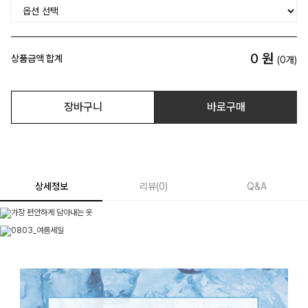
0
원
상품금액 합계
(
0
개)
장바구니
바로구매
상세정보
리뷰
(
0
)
Q&A