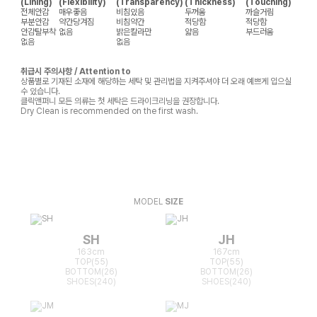
(Lining)
(Flexibility)
(Transparency)
(Thickness)
(Touching)
전체안감
매우좋음
비침있음
두꺼움
까슬거림
부분안감
약간당겨짐
비침약간
적당함
적당함
안감탈부착
없음
밝은칼라만
얇음
부드러움
없음
없음
취급시 주의사항 / Attention to
상품별로 기재된 소재에 해당하는 세탁 및 관리법을 지켜주셔야 더 오래 예쁘게 입으실
수 있습니다.
클릭앤퍼니 모든 의류는 첫 세탁은 드라이크리닝을 권장합니다.
Dry Clean is recommended on the first wash.
MODEL
SIZE
SH
JH
163cm
167cm
TOP(55)
TOP(55)
BOTTOM(26)
BOTTOM(26)
SHOES(240)
SHOES(240)