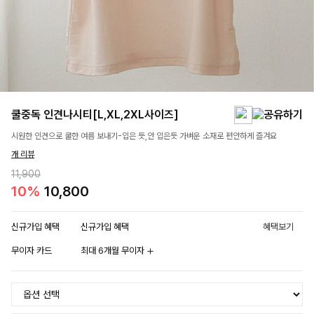
쿨중독 인견나시티[L,XL,2XL사이즈]
시원한 인견으로 쿨한 여름 보내기-입은 듯,안 입은듯 가벼운 소재로 편안하게 즐겨요
개 리뷰
11,900
10%
10,800
신규가입 혜택
신규가입 혜택
혜택보기
무이자 카드
최대 6개월 무이자