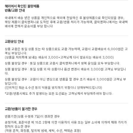
해외에서 확인된 불량제품
반품/교환 안내
국내에서 배송 받은 상품을 개인적으로 해외에 전달하신 후 불량제품으로 확인되었을 경우,
해당 제품이 클릭앤퍼니로 도착된 후에 교환/반품 처리가 가능하며, 클릭앤퍼니에서는 국내택
배비에 한해서 운송비를 부담 합니다
교환운임 안내
상품 교환은 동일 상품 또는 타 상품으로도 교환 가능하며, 교환시 교환배송비 6,000원은 고
객님 부담입니다.
(상품을 저희쪽에 보내는 배송비 3,000+고객님께 다시 발송되는 배송비 3,000)
상품 불량일 경우 : 동일 상품으로 교환시 클릭앤퍼니에서 왕복 운임을 모두 부담합니다.
상품 불량일 경우 : 동일 상품 외 타 상품이나 옵션 변경시 배송비 3,000원 고객님 부담입니
다.
상품 불량일 경우 : 교환이 아닌 변심으로 반품을 할 경우 초기 배송비 3,000원은 고객님 부
담입니다.
(인위적인 훼손 & 수선 등의 악용을 방지하기 위함이니 양해부탁드립니다)
*교환/반품시에도 추가 발생되는 모든 도선료는 고객님께서 부담해주셔야 합니다.
교환/반품이 불가한 경우
반품기한(상품 수령후 7일)이 경과한 경우
공정거래, 표준약관 제 15조 2항에 의한 이용자의 사용 또는 일부 소비에 의하여 재화 가치가
현저히 감소한 경우
(착용 흔적, 화장품, 탈취제 냄새, 세탁, 수선, 택훼손 포함)