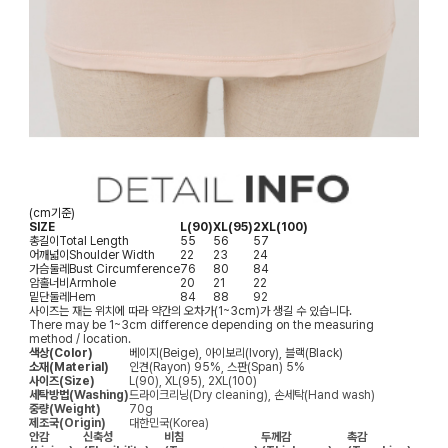
(cm기준)
SIZE
L(90)
XL(95)
2XL(100)
총길이
Total Length
55
56
57
어깨넓이
Shoulder Width
22
23
24
가슴둘레
Bust Circumference
76
80
84
암홀너비
Armhole
20
21
22
밑단둘레
Hem
84
88
92
사이즈는 재는 위치에 따라 약간의 오차가(1~3cm)가 생길 수 있습니다.
There may be 1~3cm difference depending on the measuring
method / location.
색상(Color)
베이지(Beige), 아이보리(Ivory), 블랙(Black)
소재(Material)
인견(Rayon) 95%, 스판(Span) 5%
사이즈(Size)
L(90), XL(95), 2XL(100)
세탁방법(Washing)
드라이크리닝(Dry cleaning), 손세탁(Hand wash)
중량(Weight)
70g
제조국(Origin)
대한민국(Korea)
안감
신축성
비침
두께감
촉감