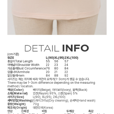
(cm기준)
SIZE
L(90)
XL(95)
2XL(100)
총길이
Total Length
55
56
57
어깨넓이
Shoulder Width
22
23
24
가슴둘레
Bust Circumference
76
80
84
암홀너비
Armhole
20
21
22
밑단둘레
Hem
84
88
92
사이즈는 재는 위치에 따라 약간의 오차가(1~3cm)가 생길 수 있습니다.
There may be 1~3cm difference depending on the measuring
method / location.
색상(Color)
베이지(Beige), 아이보리(Ivory), 블랙(Black)
소재(Material)
인견(Rayon) 95%, 스판(Span) 5%
사이즈(Size)
L(90), XL(95), 2XL(100)
세탁방법(Washing)
드라이크리닝(Dry cleaning), 손세탁(Hand wash)
중량(Weight)
70g
제조국(Origin)
대한민국(Korea)
안감
신축성
비침
두께감
촉감