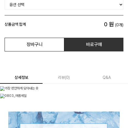
0
원
상품금액 합계
(
0
개)
장바구니
바로구매
상세정보
리뷰
(
0
)
Q&A