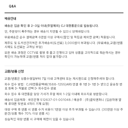
Q&A
배송안내
배송은 입금 확인 후 2~3일 이내(주말제외) CJ 대한통운으로 발송됩니다.
단, 주문량이 폭주하는 경우 배송이 지연될 수 있으니 양해바랍니다.
무료배송은 순수 결제금액 6만원 이상 구매시(할인 및 적립금 제외한 금액) 적용됩니다.
제주도 및 도서산간지역은 추가배송비(도선료) 3,000원이 부과됩니다. (무료배송,교환/반품
시에도 도선료는 고객님 부담)
모든 배송 과정은 CCTV로 촬영 후 출고 진행되고 있어 상품을 고의적으로 훼손하시는 경우
확인이 가능하며 교환/반품 처리 절대 불가합니다.
교환/반품 신청
교환/반품은 상품수령일부터 7일 이내 고객센터 또는 게시판으로 신청해주셔야 합니다.
회수 접수 방법 : CJ대한통운택배(1588-1255)ARS 연결 후 1번 ▷ 1번 ▷ 받으신 운송장 번
호 등록 ▷ 착불로 선택 ▷ 회수접수 완료
회수 접수 후 대한통운 담당 기사가 주말 제외 1-2일 이내에 회수지로 방문합니다.
배송비 입금계좌 : 국민은행 512637-01-001048 / 예금주 : (주)클릭앤퍼니 (입금자명 옆
에 휴대폰 뒷번호 4자리 기재 요청)
대량 구매 후 반품 시 반품 수거 비용이 1만원 이상 추가 부과될 수 있습니다. (30만원 이상 주
문건/상품 개수 70% 이상 반품 시)
상습적인 대량 반품 시 구매에 제한이 있을 수 있습니다.