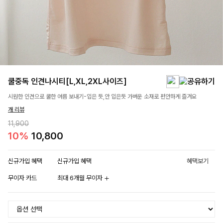
쿨중독 인견나시티[L,XL,2XL사이즈]
시원한 인견으로 쿨한 여름 보내기-입은 듯,안 입은듯 가벼운 소재로 편안하게 즐겨요
개 리뷰
11,900
10%
10,800
신규가입 혜택
신규가입 혜택
혜택보기
무이자 카드
최대 6개월 무이자