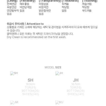
(Lining)
(Flexibility)
(Transparency)
(Thickness)
(Touching)
전체안감
매우좋음
비침있음
두꺼움
까슬거림
부분안감
약간당겨짐
비침약간
적당함
적당함
안감탈부착
없음
밝은칼라만
얇음
부드러움
없음
없음
취급시 주의사항 / Attention to
상품별로 기재된 소재에 해당하는 세탁 및 관리법을 지켜주셔야 더 오래 예쁘게 입으실
수 있습니다.
클릭앤퍼니 모든 의류는 첫 세탁은 드라이크리닝을 권장합니다.
Dry Clean is recommended on the first wash.
MODEL
SIZE
SH
JH
163cm
167cm
TOP(55)
TOP(55)
BOTTOM(26)
BOTTOM(26)
SHOES(240)
SHOES(240)