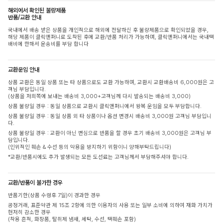
해외에서 확인된 불량제품
반품/교환 안내
국내에서 배송 받은 상품을 개인적으로 해외에 전달하신 후 불량제품으로 확인되었을 경우,
해당 제품이 클릭앤퍼니로 도착된 후에 교환/반품 처리가 가능하며, 클릭앤퍼니에서는 국내택
배비에 한해서 운송비를 부담 합니다
교환운임 안내
상품 교환은 동일 상품 또는 타 상품으로도 교환 가능하며, 교환시 교환배송비 6,000원은 고
객님 부담입니다.
(상품을 저희쪽에 보내는 배송비 3,000+고객님께 다시 발송되는 배송비 3,000)
상품 불량일 경우 : 동일 상품으로 교환시 클릭앤퍼니에서 왕복 운임을 모두 부담합니다.
상품 불량일 경우 : 동일 상품 외 타 상품이나 옵션 변경시 배송비 3,000원 고객님 부담입니
다.
상품 불량일 경우 : 교환이 아닌 변심으로 반품을 할 경우 초기 배송비 3,000원은 고객님 부
담입니다.
(인위적인 훼손 & 수선 등의 악용을 방지하기 위함이니 양해부탁드립니다)
*교환/반품시에도 추가 발생되는 모든 도선료는 고객님께서 부담해주셔야 합니다.
교환/반품이 불가한 경우
반품기한(상품 수령후 7일)이 경과한 경우
공정거래, 표준약관 제 15조 2항에 의한 이용자의 사용 또는 일부 소비에 의하여 재화 가치가
현저히 감소한 경우
(착용 흔적, 화장품, 탈취제 냄새, 세탁, 수선, 택훼손 포함)