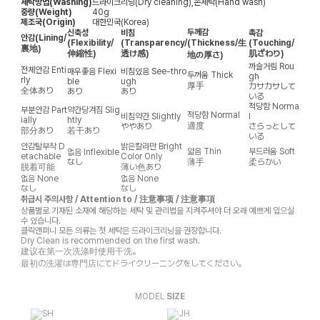
세탁방법(Washing)
드라이크리닝(Dry cleaning),손세탁(Hand wash)
중량(Weight)
40g
제조국(Origin)
대한민국(Korea)
두께감
신축성
비침
촉감
안감
(Lining/
(Flexibility/
(Transparency/
(Thickness/生
(Touching/
裏地)
伸縮性)
透け感)
肌ざわり)
地の厚さ)
까슬거림
Rou
전체안감
Enti
매우좋음
Flexi
비침있음
See-thro
두꺼움
Thick
gh
rly
ble
ugh
厚手
カサカサして
全体あり
あり
あり
いる
적당함
Norma
부분안감
Part
약간당겨짐
Slig
적당함
Normal
비침약간
Slightly
l
ially
htly
適度
ややあり
さらっとして
部分あり
若干あり
いる
안감탈부착
D
밝은칼라만
Bright
얇음
Thin
부드러움
Soft
없음
Inflexible
etachable
Color Only
なし
薄手
柔らかい
脱着可能
薄い色あり
없음
None
없음
None
なし
なし
취급시 주의사항 / Attention to / 注意事项 / 注意事項
상품별로 기재된 소재에 해당하는 세탁 및 관리법을 지켜주셔야 더 오래 예쁘게 입으실
수 있습니다.
클릭앤퍼니 모든 의류는 첫 세탁은 드라이크리닝을 권장합니다.
Dry Clean is recommended on the first wash.
建议在第一次洗涤时使用干洗。
最初の洗濯は専門店にてドライクリーニングをしてください。
MODEL
SIZE