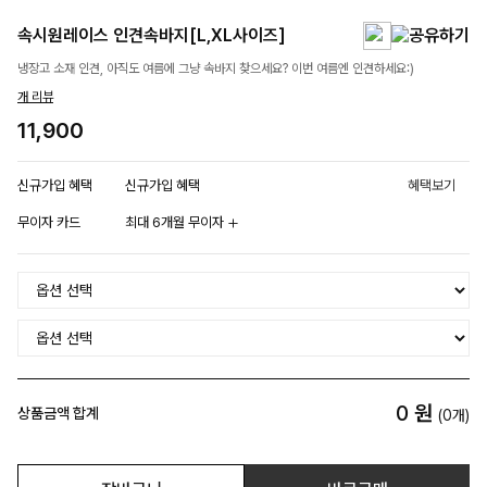
속시원레이스 인견속바지[L,XL사이즈]
냉장고 소재 인견, 아직도 여름에 그냥 속바지 찾으세요? 이번 여름엔 인견하세요:)
개 리뷰
11,900
신규가입 혜택
신규가입 혜택
혜택보기
무이자 카드
최대 6개월 무이자
0
원
상품금액 합계
(
0
개)