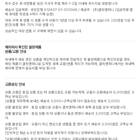
회수 접수 후 대한통운 담당 기사가 주말 제외 1-2일 이내에 회수지로 방문합니다.
배송비 입금계좌 : 국민은행 512637-01-001048 / 예금주 : (주)클릭앤퍼니 (입금자명 옆
에 휴대폰 뒷번호 4자리 기재 요청)
대량 구매 후 반품 시 반품 수거 비용이 1만원 이상 추가 부과될 수 있습니다. (30만원 이상 주
문건/상품 개수 70% 이상 반품 시)
상습적인 대량 반품 시 구매에 제한이 있을 수 있습니다.
해외에서 확인된 불량제품
반품/교환 안내
국내에서 배송 받은 상품을 개인적으로 해외에 전달하신 후 불량제품으로 확인되었을 경우,
해당 제품이 클릭앤퍼니로 도착된 후에 교환/반품 처리가 가능하며, 클릭앤퍼니에서는 국내택
배비에 한해서 운송비를 부담 합니다
교환운임 안내
상품 교환은 동일 상품 또는 타 상품으로도 교환 가능하며, 교환시 교환배송비 6,000원은 고
객님 부담입니다.
(상품을 저희쪽에 보내는 배송비 3,000+고객님께 다시 발송되는 배송비 3,000)
상품 불량일 경우 : 동일 상품으로 교환시 클릭앤퍼니에서 왕복 운임을 모두 부담합니다.
상품 불량일 경우 : 동일 상품 외 타 상품이나 옵션 변경시 배송비 3,000원 고객님 부담입니
다.
상품 불량일 경우 : 교환이 아닌 변심으로 반품을 할 경우 초기 배송비 3,000원은 고객님 부
담입니다.
(인위적인 훼손 & 수선 등의 악용을 방지하기 위함이니 양해부탁드립니다)
*교환/반품시에도 추가 발생되는 모든 도선료는 고객님께서 부담해주셔야 합니다.