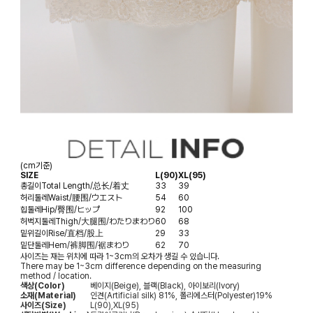
(cm기준)
SIZE
L(90)
XL(95)
총길이
Total Length/总长/着丈
33
39
허리둘레
Waist/腰围/ウエスト
54
60
힙둘레
Hip/臀围/ヒップ
92
100
허벅지둘레
Thigh/大腿围/わたりまわり
60
68
밑위길이
Rise/直档/股上
29
33
밑단둘레
Hem/裤脚围/裾まわり
62
70
사이즈는 재는 위치에 따라 1~3cm의 오차가 생길 수 있습니다.
There may be 1~3cm difference depending on the measuring
method / location.
색상(Color)
베이지(Beige), 블랙(Black), 아이보리(Ivory)
소재(Material)
인견(Artificial silk) 81%, 폴리에스터(Polyester)19%
사이즈(Size)
L(90),XL(95)