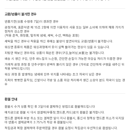
교환/반품이 불가한 경우
반품기한(상품 수령후 7일)이 경과한 경우
공정거래, 표준약관 제 15조 2항에 의한 이용자의 사용 또는 일부 소비에 의하여 재화 가치가
현저히 감소한 경우
(착용 흔적, 화장품, 탈취제 냄새, 세탁, 수선, 택훼손 포함)
세탁을 하신 경우나 착용을 하신 후에는 불량이 발견되어도 교환/반품이 불가합니다.
워싱면 종류의 제품은 워싱과정에서 옷이 살짝 돌아가는 현상이 있을 수 있습니다.
피팅만 해보신 경우라도 상품이 훼손된 경우(구김,늘어남,보풀)는 불가합니다.
배송 시 생긴 구김, 단추 바느질의 느슨함, 간단한 손질이 가능한 마감실 처리가 미흡한 경우
거래처 공정 과정 중 단추구멍이 완벽히 뚫리지 않은 경우 (가위로 간단하게 구멍을 내주신 뒤
착용 부탁드립니다)
워싱 과정 중 발생하는 냄새와 단추 위치를 나타내는 초크 자국이 남은 경우
지퍼의 뻣뻣한 움직임, 신발이나 가방 및 소품 마감 처리에서 생긴 소량의 본드 자국이 있는 경
우
환불 안내
환불시 수거 상품 확인 후 3일이내 결제하신 방법으로 환불해드립니다
예치금으로 환불 시 다시 원결제(무통장,핸드폰,카드)로의 환불은 불가합니다.
핸드폰 결제후 부분 취소 또는 결제한 달이 지나 환불시, 통신사 정책상 핸드폰 취소가 되지않
아 반품시 결제금액의 3.75%가 차감 후 환불됩니다.
적립금과 복합 결제하여 주문하였을 경우 환불 요청시 적립금이 우선적으로 환원됩니다.