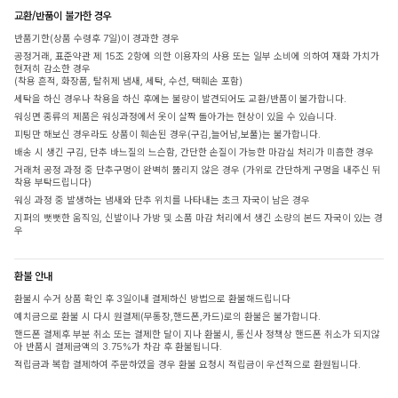
교환/반품이 불가한 경우
반품기한(상품 수령후 7일)이 경과한 경우
공정거래, 표준약관 제 15조 2항에 의한 이용자의 사용 또는 일부 소비에 의하여 재화 가치가
현저히 감소한 경우
(착용 흔적, 화장품, 탈취제 냄새, 세탁, 수선, 택훼손 포함)
세탁을 하신 경우나 착용을 하신 후에는 불량이 발견되어도 교환/반품이 불가합니다.
워싱면 종류의 제품은 워싱과정에서 옷이 살짝 돌아가는 현상이 있을 수 있습니다.
피팅만 해보신 경우라도 상품이 훼손된 경우(구김,늘어남,보풀)는 불가합니다.
배송 시 생긴 구김, 단추 바느질의 느슨함, 간단한 손질이 가능한 마감실 처리가 미흡한 경우
거래처 공정 과정 중 단추구멍이 완벽히 뚫리지 않은 경우 (가위로 간단하게 구멍을 내주신 뒤
착용 부탁드립니다)
워싱 과정 중 발생하는 냄새와 단추 위치를 나타내는 초크 자국이 남은 경우
지퍼의 뻣뻣한 움직임, 신발이나 가방 및 소품 마감 처리에서 생긴 소량의 본드 자국이 있는 경
우
환불 안내
환불시 수거 상품 확인 후 3일이내 결제하신 방법으로 환불해드립니다
예치금으로 환불 시 다시 원결제(무통장,핸드폰,카드)로의 환불은 불가합니다.
핸드폰 결제후 부분 취소 또는 결제한 달이 지나 환불시, 통신사 정책상 핸드폰 취소가 되지않
아 반품시 결제금액의 3.75%가 차감 후 환불됩니다.
적립금과 복합 결제하여 주문하였을 경우 환불 요청시 적립금이 우선적으로 환원됩니다.