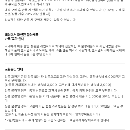
배송비 입금계좌 : 국민은행 512637-01-001048 / 예금주 : (주)클릭앤퍼니 (입금자명 옆
에 휴대폰 뒷번호 4자리 기재 요청)
대량 구매 후 반품 시 반품 수거 비용이 1만원 이상 추가 부과될 수 있습니다. (30만원 이상 주
문건/상품 개수 70% 이상 반품 시)
상습적인 대량 반품 시 구매에 제한이 있을 수 있습니다.
해외에서 확인된 불량제품
반품/교환 안내
국내에서 배송 받은 상품을 개인적으로 해외에 전달하신 후 불량제품으로 확인되었을 경우,
해당 제품이 클릭앤퍼니로 도착된 후에 교환/반품 처리가 가능하며, 클릭앤퍼니에서는 국내택
배비에 한해서 운송비를 부담 합니다
교환운임 안내
상품 교환은 동일 상품 또는 타 상품으로도 교환 가능하며, 교환시 교환배송비 6,000원은 고
객님 부담입니다.
(상품을 저희쪽에 보내는 배송비 3,000+고객님께 다시 발송되는 배송비 3,000)
상품 불량일 경우 : 동일 상품으로 교환시 클릭앤퍼니에서 왕복 운임을 모두 부담합니다.
상품 불량일 경우 : 동일 상품 외 타 상품이나 옵션 변경시 배송비 3,000원 고객님 부담입니
다.
상품 불량일 경우 : 교환이 아닌 변심으로 반품을 할 경우 초기 배송비 3,000원은 고객님 부
담입니다.
(인위적인 훼손 & 수선 등의 악용을 방지하기 위함이니 양해부탁드립니다)
*교환/반품시에도 추가 발생되는 모든 도선료는 고객님께서 부담해주셔야 합니다.