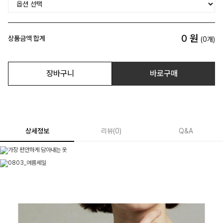
0
원
상품금액 합계
(
0
개)
장바구니
바로구매
상세정보
리뷰
(
0
)
Q&A