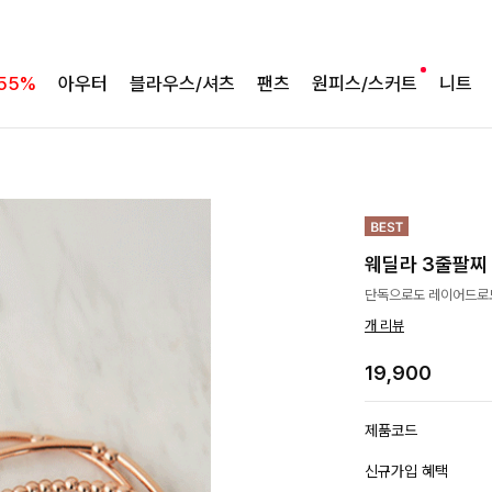
55%
아우터
블라우스/셔츠
팬츠
원피스/스커트
니트
웨딜라 3줄팔찌
단독으로도 레이어드로도
개 리뷰
19,900
제품코드
신규가입 혜택