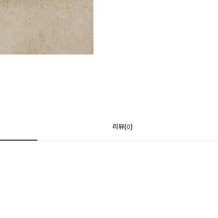
리뷰(
)
0