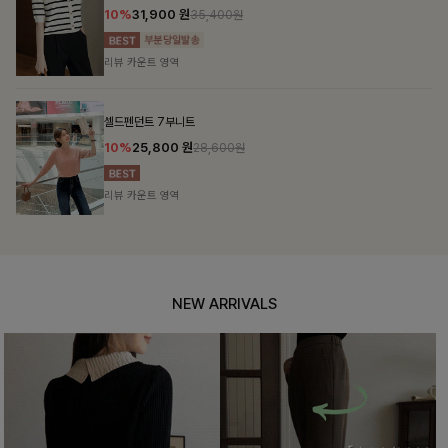
10%
31,900
원
35,400원
리뷰 카운트 영역
셀드펜던트 7부니트
10%
25,800
원
28,600원
리뷰 카운트 영역
NEW ARRIVALS