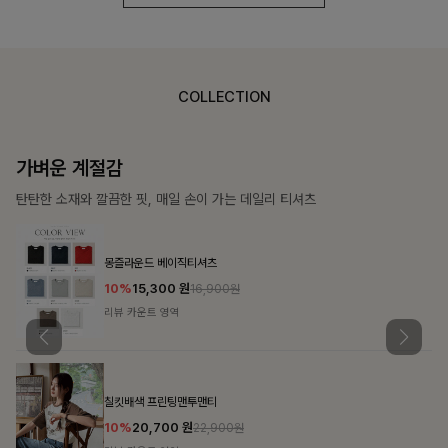
COLLECTION
가장 쉬운 코디
특별한 날부터 일상까지 함께하는 룩
쥬빌스트링 포켓원피스
17%
48,900
원
58,900원
리뷰 카운트 영역
블룬티 나시원피스+셔츠SET
15%
31,900
원
37,500원