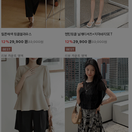
릴픈배색 링클블라우스
헨틴링클 날개티셔츠+치마바지SET
12%
29,900
원
12%
29,900
원
33,900원
33,900원
리뷰 카운트 영역
리뷰 카운트 영역