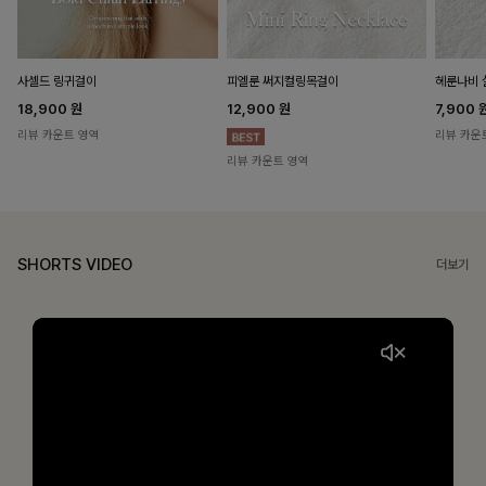
헤룬나비 
사셀드 링귀걸이
피엘룬 써지컬링목걸이
7,900
18,900
원
12,900
원
리뷰 카운
리뷰 카운트 영역
리뷰 카운트 영역
SHORTS VIDEO
더보기