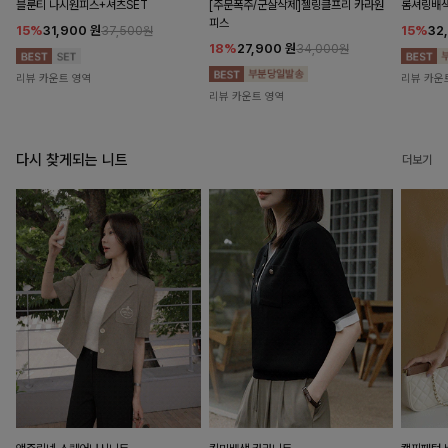
블룬티 나시원피스+셔츠SET
[주문폭주/군살삭제]젤링클프리 카라원
롬셔링배
피스
15%
31,900
원
15%
32
37,500원
18%
27,900
원
34,000원
리뷰 카운트 영역
리뷰 카운
리뷰 카운트 영역
다시 찾게되는 니트
더보기