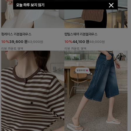
오늘 하루 보지 않기
펌레이스 리본블라우스
럽틸스퀘어 리본블라우스
10%
39,600
원
10%
44,100
원
43,900원
48,900원
리뷰 카운트 영역
리뷰 카운트 영역