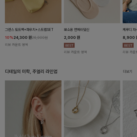
뽀소옹 면메쉬덧신
그렌스 토트백+파우치+스트랩SET
케루디 자
2,000
원
10%
24,300
원
8,900
26,900원
리뷰 카운트 영역
리뷰 카운트 영역
리뷰 카운
디테일의 미학, 주얼리 라인업
더보기