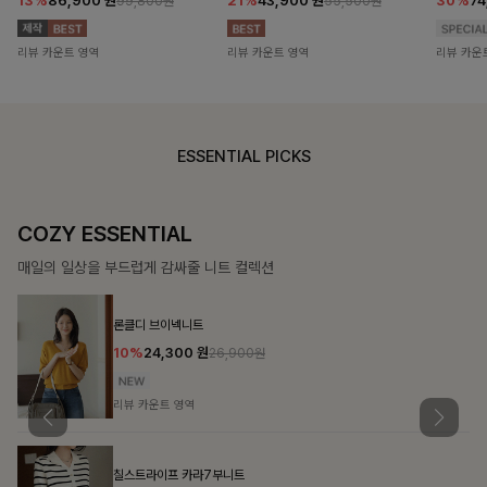
13%
86,900
원
21%
43,900
원
30%
7
99,800원
55,500원
리뷰 카운트 영역
리뷰 카운트 영역
리뷰 카운
ESSENTIAL PICKS
COZY ESSENTIAL
매일의 일상을 부드럽게 감싸줄 니트 컬렉션
론클디 브이넥니트
10%
24,300
원
26,900원
리뷰 카운트 영역
칠스트라이프 카라7부니트