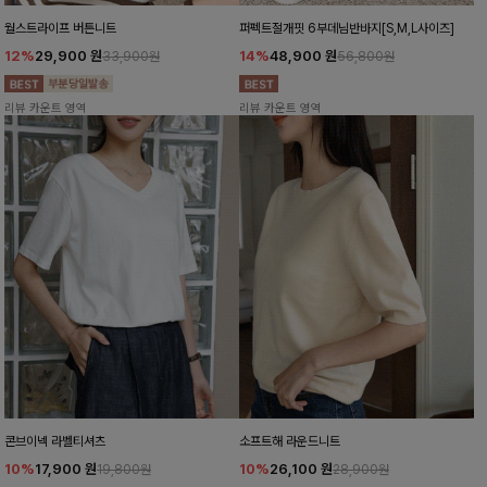
월스트라이프 버튼니트
퍼펙트절개핏 6부데님반바지[S,M,L사이즈]
12%
29,900
원
14%
48,900
원
33,900원
56,800원
리뷰 카운트 영역
리뷰 카운트 영역
콘브이넥 라벨티셔츠
소프트해 라운드니트
10%
17,900
원
10%
26,100
원
19,800원
28,900원