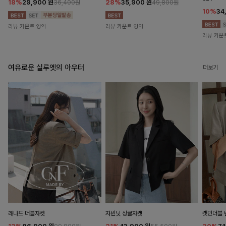
18%
29,900
원
28%
35,900
원
36,400원
49,800원
10%
34
리뷰 카운트 영역
리뷰 카운트 영역
리뷰 카운
여유로운 실루엣의 아우터
더보기
래나드 더블자켓
자빈닛 싱글자켓
캣민더블 