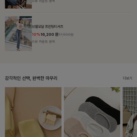
리뷰 카운트 영역
캣시어서커 버튼카라원피스+벨트SET
16%
79,900
원
95,100원
리뷰 카운트 영역
감각적인 선택, 완벽한 마무리
더보기