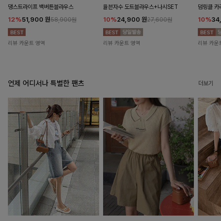
댕스트라이프 백버튼블라우스
율븐자수 도트블라우스+나시SET
덤링클 카
12%
51,900
원
10%
24,900
원
10%
34
58,900원
27,600원
리뷰 카운트 영역
리뷰 카운트 영역
리뷰 카운
언제 어디서나 특별한 팬츠
더보기