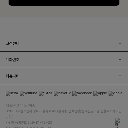
고객센터
계좌번호
커뮤니티
(주)클릭앤퍼니/김예중
02880 서울특별시 성북구 성북로 49 (성북동, 운석빌딩) 운석빌딩 5층(반품주소가 아닙
니다.)
사업자 등록번호 209-81-43420