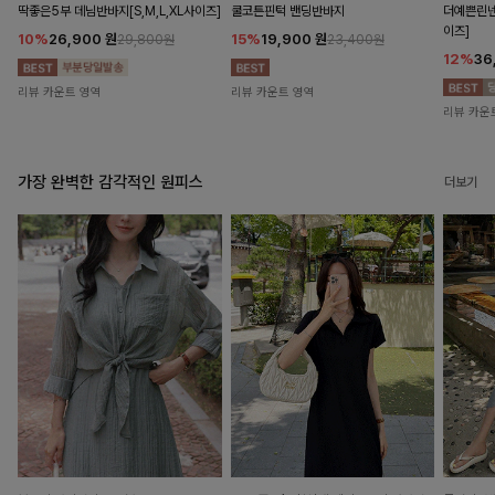
딱좋은5부 데님반바지[S,M,L,XL사이즈]
쿨코튼핀턱 밴딩반바지
더예쁜린넨
이즈]
10%
26,900
원
15%
19,900
원
29,800원
23,400원
12%
36
리뷰 카운트 영역
리뷰 카운트 영역
리뷰 카운
가장 완벽한 감각적인 원피스
더보기