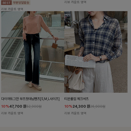
리뷰 카운트 영역
리뷰 카운트 영역
다이어트그만 부츠컷데님팬츠[S,M,L사이즈]
티븐롤업 체크셔츠
10%
47,700
원
10%
24,300
원
52,900원
26,900원
리뷰 카운트 영역
리뷰 카운트 영역