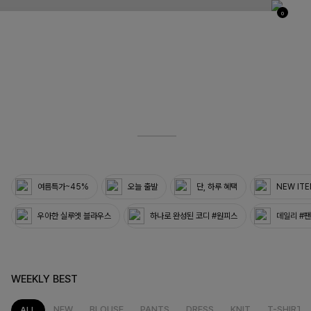
0
03
33
여름특가~45%
오늘 출발
단, 하루 혜택
NEW IT
우아한 실루엣 블라우스
하나로 완성된 코디 #원피스
데일리 #
WEEKLY BEST
NEW
BLOUSE
PANTS
DRESS
KNIT
T-SHIRT
ALL