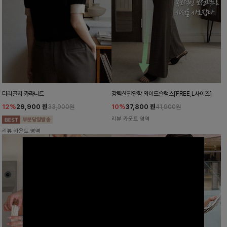
더리골지 카라니트
강력한편안함 와이드슬랙스[FREE,L사이즈]
12%
29,900
원
10%
37,800
원
33,900원
41,900원
리뷰 카운트 영역
리뷰 카운트 영역