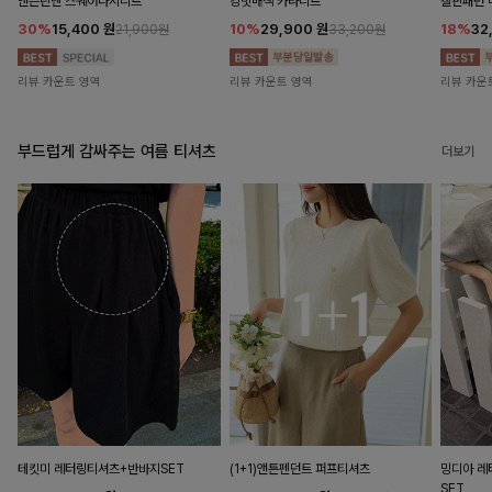
앤즌린넨 스퀘어나시니트
킹밋배색 카라니트
캘핀패턴 
30%
15,400
원
10%
29,900
원
18%
32
21,900원
33,200원
리뷰 카운트 영역
리뷰 카운트 영역
리뷰 카운
부드럽게 감싸주는 여름 티셔츠
더보기
테킷미 레터링티셔츠+반바지SET
(1+1)앤튼펜던트 퍼프티셔츠
밍디아 
SET