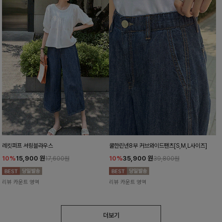
레킷퍼프 셔링블라우스
쿨한린넨8부 커브와이드팬츠[S,M,L사이즈]
10%
15,900
원
10%
35,900
원
17,600원
39,800원
리뷰 카운트 영역
리뷰 카운트 영역
더보기