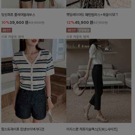
밍킷퍼프 플레어블라우스
캣밍레이어드 패턴원피스+목걸이SET
10%
39,600
원
12%
45,900
원
43,900원
52,100원
리뷰 카운트 영역
리뷰 카운트 영역
함스트라이프 린넨브이넥가디건
이지스판 카프리슬랙스[S,M,L사이즈]