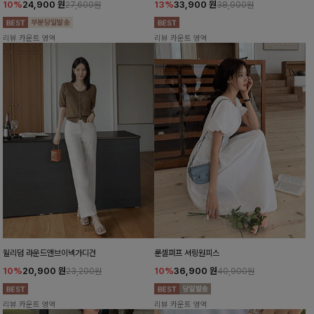
10%
24,900
원
13%
33,900
원
27,600원
38,900원
리뷰 카운트 영역
리뷰 카운트 영역
윌리덤 라운드앤브이넥가디건
룬셀퍼프 셔링원피스
10%
20,900
원
10%
36,900
원
23,200원
40,900원
리뷰 카운트 영역
리뷰 카운트 영역