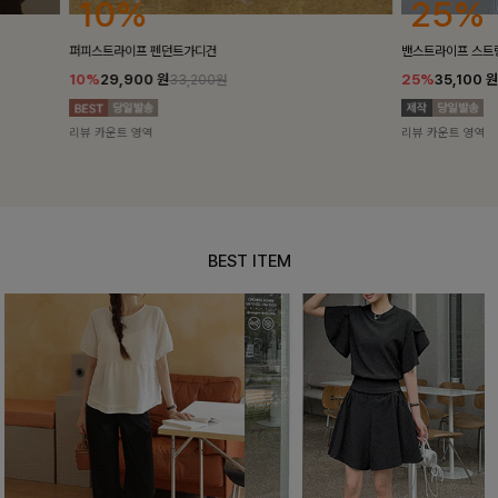
25%
10%
밴스트라이프 스트링원피스
[5천장돌파/C
25%
35,100
원
10%
34,90
46,800원
리뷰 카운트 영역
리뷰 카운트 영
BEST ITEM