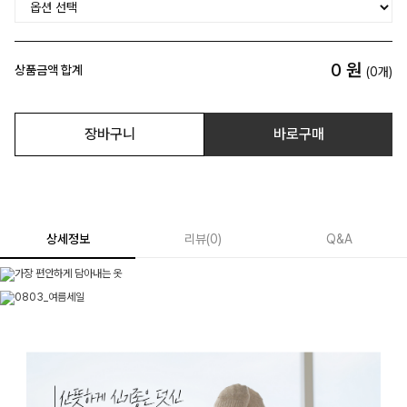
0
원
상품금액 합계
(
0
개)
장바구니
바로구매
상세정보
리뷰
(
0
)
Q&A