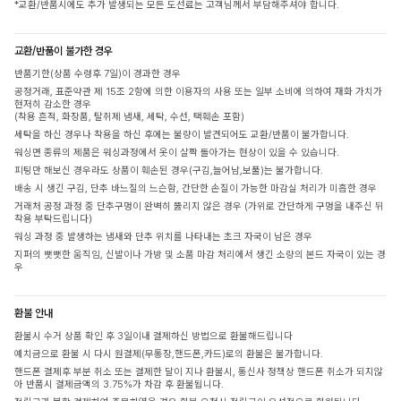
*교환/반품시에도 추가 발생되는 모든 도선료는 고객님께서 부담해주셔야 합니다.
교환/반품이 불가한 경우
반품기한(상품 수령후 7일)이 경과한 경우
공정거래, 표준약관 제 15조 2항에 의한 이용자의 사용 또는 일부 소비에 의하여 재화 가치가
현저히 감소한 경우
(착용 흔적, 화장품, 탈취제 냄새, 세탁, 수선, 택훼손 포함)
세탁을 하신 경우나 착용을 하신 후에는 불량이 발견되어도 교환/반품이 불가합니다.
워싱면 종류의 제품은 워싱과정에서 옷이 살짝 돌아가는 현상이 있을 수 있습니다.
피팅만 해보신 경우라도 상품이 훼손된 경우(구김,늘어남,보풀)는 불가합니다.
배송 시 생긴 구김, 단추 바느질의 느슨함, 간단한 손질이 가능한 마감실 처리가 미흡한 경우
거래처 공정 과정 중 단추구멍이 완벽히 뚫리지 않은 경우 (가위로 간단하게 구멍을 내주신 뒤
착용 부탁드립니다)
워싱 과정 중 발생하는 냄새와 단추 위치를 나타내는 초크 자국이 남은 경우
지퍼의 뻣뻣한 움직임, 신발이나 가방 및 소품 마감 처리에서 생긴 소량의 본드 자국이 있는 경
우
환불 안내
환불시 수거 상품 확인 후 3일이내 결제하신 방법으로 환불해드립니다
예치금으로 환불 시 다시 원결제(무통장,핸드폰,카드)로의 환불은 불가합니다.
핸드폰 결제후 부분 취소 또는 결제한 달이 지나 환불시, 통신사 정책상 핸드폰 취소가 되지않
아 반품시 결제금액의 3.75%가 차감 후 환불됩니다.