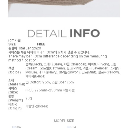
(cm기준)
SIZE
FREE
총길이
Total Length
20
사이즈는 재는 위치에 따라 1~3cm의 오차가 생길 수 있습니다.
There may be 1~3cm difference depending on the measuring
method / location.
블랙(Black), 그레이(Gray), 챠콜(Charcoal), 아이보리(Ivory), 크림
색상
(Cream), 오트밀(Oatmeal), 핑크(Pink), 라벤더(Lavender), 소라(S
(Color)
kyblue), 네이비(Navy), 브라운(Brwon), 민트(Mint), 옐로우(Yellow),
베이지(Beige)
소재
면(Cotton) 95%, 스판(Span) 5%
(Material)
사이즈
FREE(225mm~250mm 착용가능)
(Size)
중량
20g
(Weight)
제조국
대한민국(Korea)
(Origin)
MODEL
SIZE