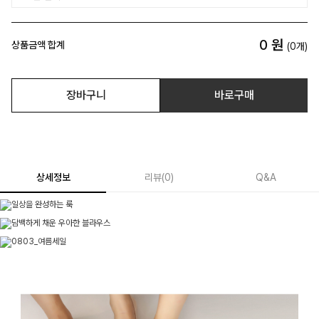
0
원
상품금액 합계
(
0
개)
장바구니
바로구매
상세정보
리뷰
(
0
)
Q&A