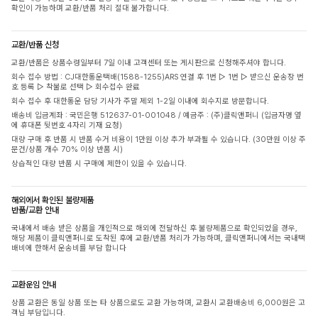
확인이 가능하며 교환/반품 처리 절대 불가합니다.
교환/반품 신청
교환/반품은 상품수령일부터 7일 이내 고객센터 또는 게시판으로 신청해주셔야 합니다.
회수 접수 방법 : CJ대한통운택배(1588-1255)ARS 연결 후 1번 ▷ 1번 ▷ 받으신 운송장 번
호 등록 ▷ 착불로 선택 ▷ 회수접수 완료
회수 접수 후 대한통운 담당 기사가 주말 제외 1-2일 이내에 회수지로 방문합니다.
배송비 입금계좌 : 국민은행 512637-01-001048 / 예금주 : (주)클릭앤퍼니 (입금자명 옆
에 휴대폰 뒷번호 4자리 기재 요청)
대량 구매 후 반품 시 반품 수거 비용이 1만원 이상 추가 부과될 수 있습니다. (30만원 이상 주
문건/상품 개수 70% 이상 반품 시)
상습적인 대량 반품 시 구매에 제한이 있을 수 있습니다.
해외에서 확인된 불량제품
반품/교환 안내
국내에서 배송 받은 상품을 개인적으로 해외에 전달하신 후 불량제품으로 확인되었을 경우,
해당 제품이 클릭앤퍼니로 도착된 후에 교환/반품 처리가 가능하며, 클릭앤퍼니에서는 국내택
배비에 한해서 운송비를 부담 합니다
교환운임 안내
상품 교환은 동일 상품 또는 타 상품으로도 교환 가능하며, 교환시 교환배송비 6,000원은 고
객님 부담입니다.