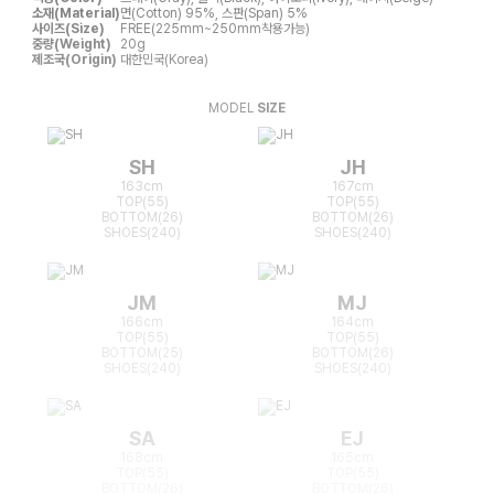
소재(Material)
면(Cotton) 95%, 스판(Span) 5%
사이즈(Size)
FREE(225mm~250mm착용가능)
중량(Weight)
20g
제조국(Origin)
대한민국(Korea)
MODEL
SIZE
SH
JH
163cm
167cm
TOP(55)
TOP(55)
BOTTOM(26)
BOTTOM(26)
SHOES(240)
SHOES(240)
JM
MJ
166cm
164cm
TOP(55)
TOP(55)
BOTTOM(25)
BOTTOM(26)
SHOES(240)
SHOES(240)
SA
EJ
168cm
165cm
TOP(55)
TOP(55)
BOTTOM(26)
BOTTOM(26)