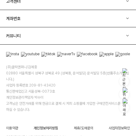
고객센터
계좌번호
커뮤니티
(주)클릭앤퍼니/김예중
02880 서울특별시 성북구 성북로 49 (성북동, 운석빌딩) 운석빌딩 5층(반품주소가 아닙
니다.)
사업자 등록번호 209-81-43420
통신판매업신고 서울성북-0073호
개인정보관리책임자 박수미
고객님은 안전거래를 위해 현금으로 결제 시 저희 소핑몰에 가입한 구매안전서비스를 이용
하실 수 있습니다.
이용약관
개인정보처리방침
제휴/도매문의
사업자정보확인