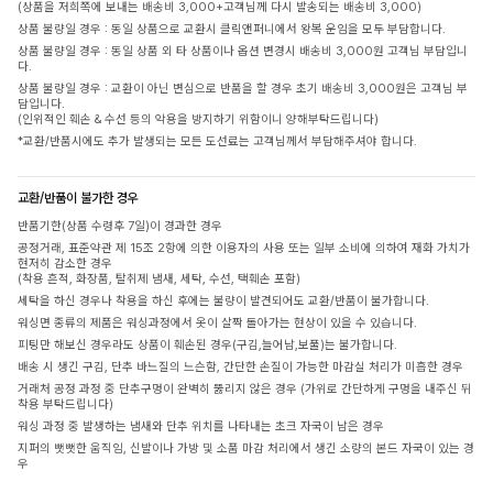
(상품을 저희쪽에 보내는 배송비 3,000+고객님께 다시 발송되는 배송비 3,000)
상품 불량일 경우 : 동일 상품으로 교환시 클릭앤퍼니에서 왕복 운임을 모두 부담합니다.
상품 불량일 경우 : 동일 상품 외 타 상품이나 옵션 변경시 배송비 3,000원 고객님 부담입니
다.
상품 불량일 경우 : 교환이 아닌 변심으로 반품을 할 경우 초기 배송비 3,000원은 고객님 부
담입니다.
(인위적인 훼손 & 수선 등의 악용을 방지하기 위함이니 양해부탁드립니다)
*교환/반품시에도 추가 발생되는 모든 도선료는 고객님께서 부담해주셔야 합니다.
교환/반품이 불가한 경우
반품기한(상품 수령후 7일)이 경과한 경우
공정거래, 표준약관 제 15조 2항에 의한 이용자의 사용 또는 일부 소비에 의하여 재화 가치가
현저히 감소한 경우
(착용 흔적, 화장품, 탈취제 냄새, 세탁, 수선, 택훼손 포함)
세탁을 하신 경우나 착용을 하신 후에는 불량이 발견되어도 교환/반품이 불가합니다.
워싱면 종류의 제품은 워싱과정에서 옷이 살짝 돌아가는 현상이 있을 수 있습니다.
피팅만 해보신 경우라도 상품이 훼손된 경우(구김,늘어남,보풀)는 불가합니다.
배송 시 생긴 구김, 단추 바느질의 느슨함, 간단한 손질이 가능한 마감실 처리가 미흡한 경우
거래처 공정 과정 중 단추구멍이 완벽히 뚫리지 않은 경우 (가위로 간단하게 구멍을 내주신 뒤
착용 부탁드립니다)
워싱 과정 중 발생하는 냄새와 단추 위치를 나타내는 초크 자국이 남은 경우
지퍼의 뻣뻣한 움직임, 신발이나 가방 및 소품 마감 처리에서 생긴 소량의 본드 자국이 있는 경
우