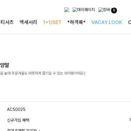
0
티셔츠
액세서리
1+1/SET
*하객룩*
VACAY LOOK
롱양말
을 높여 추운겨울도 따뜻하게 즐기실 수 있는 아이템이에요:)
AC50025
신규가입 혜택
최대 6개월 무이자