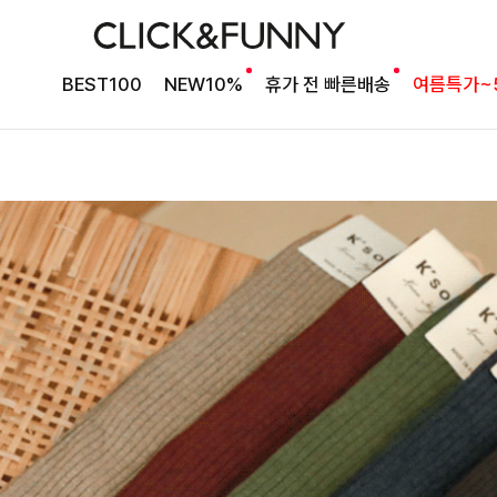
BEST100
NEW10%
휴가 전 빠른배송
여름특가~