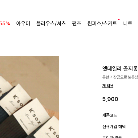
55%
아우터
블라우스/셔츠
팬츠
원피스/스커트
니트
엣데일리 골지
롱한 기장감으로 보온성
개 리뷰
5,900
제품코드
신규가입 혜택
무이자 카드