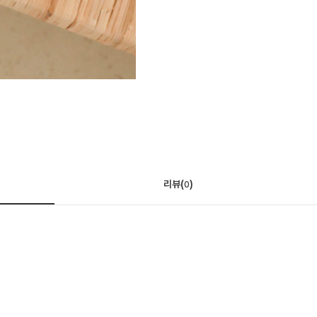
리뷰(
)
0