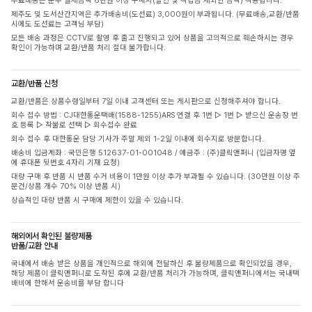
무료배송은 순수 결제금액 6만원 이상 구매시(할인 및 적립금 제외한 금액) 적용됩니다.
제주도 및 도서산간지역은 추가배송비(도선료) 3,000원이 부과됩니다. (무료배송,교환/반품
시에도 도선료는 고객님 부담)
모든 배송 과정은 CCTV로 촬영 후 출고 진행되고 있어 상품을 고의적으로 훼손하시는 경우
확인이 가능하며 교환/반품 처리 절대 불가합니다.
교환/반품 신청
교환/반품은 상품수령일부터 7일 이내 고객센터 또는 게시판으로 신청해주셔야 합니다.
회수 접수 방법 : CJ대한통운택배(1588-1255)ARS 연결 후 1번 ▷ 1번 ▷ 받으신 운송장 번
호 등록 ▷ 착불로 선택 ▷ 회수접수 완료
회수 접수 후 대한통운 담당 기사가 주말 제외 1-2일 이내에 회수지로 방문합니다.
배송비 입금계좌 : 국민은행 512637-01-001048 / 예금주 : (주)클릭앤퍼니 (입금자명 옆
에 휴대폰 뒷번호 4자리 기재 요청)
대량 구매 후 반품 시 반품 수거 비용이 1만원 이상 추가 부과될 수 있습니다. (30만원 이상 주
문건/상품 개수 70% 이상 반품 시)
상습적인 대량 반품 시 구매에 제한이 있을 수 있습니다.
해외에서 확인된 불량제품
반품/교환 안내
국내에서 배송 받은 상품을 개인적으로 해외에 전달하신 후 불량제품으로 확인되었을 경우,
해당 제품이 클릭앤퍼니로 도착된 후에 교환/반품 처리가 가능하며, 클릭앤퍼니에서는 국내택
배비에 한해서 운송비를 부담 합니다