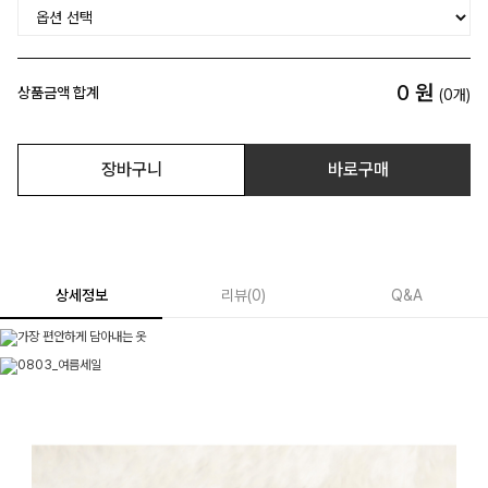
0
원
상품금액 합계
(
0
개)
장바구니
바로구매
상세정보
리뷰
(
0
)
Q&A