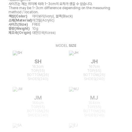
사이즈는 재는 위치에 따라 1~3cm의 오차가 생길 수 있습니다.
There may be 1~3cm difference depending on the measuring
method / location.
색상(Color)
아이보리(Ivory), 블랙(Black)
소재(Material)
아크릴(Acrylic)
사이즈(Size)
FREE
중량(Weight)
10g
제조국(Origin)
대한민국(Korea)
MODEL
SIZE
SH
JH
163cm
167cm
TOP(55)
TOP(55)
BOTTOM(26)
BOTTOM(26)
SHOES(240)
SHOES(240)
JM
MJ
166cm
164cm
TOP(55)
TOP(55)
BOTTOM(25)
BOTTOM(26)
SHOES(240)
SHOES(240)