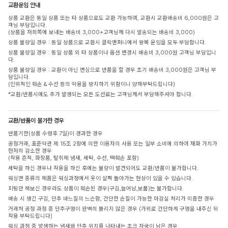
교환운임 안내
상품 교환은 동일 상품 또는 타 상품으로도 교환 가능하며, 교환시 교환배송비 6,000원은 고
객님 부담입니다.
(상품을 저희쪽에 보내는 배송비 3,000+고객님께 다시 발송되는 배송비 3,000)
상품 불량일 경우 : 동일 상품으로 교환시 클릭앤퍼니에서 왕복 운임을 모두 부담합니다.
상품 불량일 경우 : 동일 상품 외 타 상품이나 옵션 변경시 배송비 3,000원 고객님 부담입니
다.
상품 불량일 경우 : 교환이 아닌 변심으로 반품을 할 경우 초기 배송비 3,000원은 고객님 부
담입니다.
(인위적인 훼손 & 수선 등의 악용을 방지하기 위함이니 양해부탁드립니다)
*교환/반품시에도 추가 발생되는 모든 도선료는 고객님께서 부담해주셔야 합니다.
교환/반품이 불가한 경우
반품기한(상품 수령후 7일)이 경과한 경우
공정거래, 표준약관 제 15조 2항에 의한 이용자의 사용 또는 일부 소비에 의하여 재화 가치가
현저히 감소한 경우
(착용 흔적, 화장품, 탈취제 냄새, 세탁, 수선, 택훼손 포함)
세탁을 하신 경우나 착용을 하신 후에는 불량이 발견되어도 교환/반품이 불가합니다.
워싱면 종류의 제품은 워싱과정에서 옷이 살짝 돌아가는 현상이 있을 수 있습니다.
피팅만 해보신 경우라도 상품이 훼손된 경우(구김,늘어남,보풀)는 불가합니다.
배송 시 생긴 구김, 단추 바느질의 느슨함, 간단한 손질이 가능한 마감실 처리가 미흡한 경우
거래처 공정 과정 중 단추구멍이 완벽히 뚫리지 않은 경우 (가위로 간단하게 구멍을 내주신 뒤
착용 부탁드립니다)
워싱 과정 중 발생하는 냄새와 단추 위치를 나타내는 초크 자국이 남은 경우