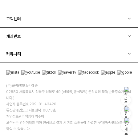
고객센터
계좌번호
커뮤니티
(주)클릭앤퍼니/김예중
02880 서울특별시 성북구 성북로 49 (성북동, 운석빌딩) 운석빌딩 5층(반품주소가 아닙
니다.)
사업자 등록번호 209-81-43420
통신판매업신고 서울성북-0073호
개인정보관리책임자 박수미
고객님은 안전거래를 위해 현금으로 결제 시 저희 소핑몰에 가입한 구매안전서비스를 이용
하실 수 있습니다.