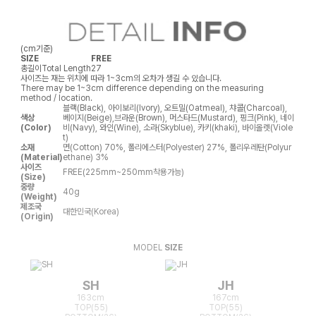
(cm기준)
SIZE
FREE
총길이
Total Length
27
사이즈는 재는 위치에 따라 1~3cm의 오차가 생길 수 있습니다.
There may be 1~3cm difference depending on the measuring
method / location.
블랙(Black), 아이보리(Ivory), 오트밀(Oatmeal), 챠콜(Charcoal),
색상
베이지(Beige),브라운(Brown), 머스타드(Mustard), 핑크(Pink), 네이
(Color)
비(Navy), 와인(Wine), 소라(Skyblue), 카키(khaki), 바이올렛(Viole
t)
소재
면(Cotton) 70%, 폴리에스터(Polyester) 27%, 폴리우레탄(Polyur
(Material)
ethane) 3%
사이즈
FREE(225mm~250mm착용가능)
(Size)
중량
40g
(Weight)
제조국
대한민국(Korea)
(Origin)
MODEL
SIZE
SH
JH
163cm
167cm
TOP(55)
TOP(55)