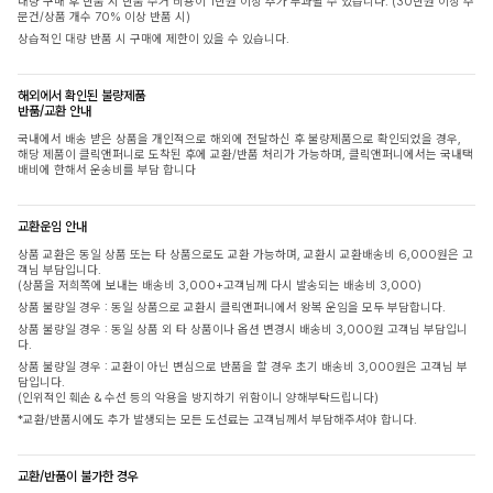
대량 구매 후 반품 시 반품 수거 비용이 1만원 이상 추가 부과될 수 있습니다. (30만원 이상 주
문건/상품 개수 70% 이상 반품 시)
상습적인 대량 반품 시 구매에 제한이 있을 수 있습니다.
해외에서 확인된 불량제품
반품/교환 안내
국내에서 배송 받은 상품을 개인적으로 해외에 전달하신 후 불량제품으로 확인되었을 경우,
해당 제품이 클릭앤퍼니로 도착된 후에 교환/반품 처리가 가능하며, 클릭앤퍼니에서는 국내택
배비에 한해서 운송비를 부담 합니다
교환운임 안내
상품 교환은 동일 상품 또는 타 상품으로도 교환 가능하며, 교환시 교환배송비 6,000원은 고
객님 부담입니다.
(상품을 저희쪽에 보내는 배송비 3,000+고객님께 다시 발송되는 배송비 3,000)
상품 불량일 경우 : 동일 상품으로 교환시 클릭앤퍼니에서 왕복 운임을 모두 부담합니다.
상품 불량일 경우 : 동일 상품 외 타 상품이나 옵션 변경시 배송비 3,000원 고객님 부담입니
다.
상품 불량일 경우 : 교환이 아닌 변심으로 반품을 할 경우 초기 배송비 3,000원은 고객님 부
담입니다.
(인위적인 훼손 & 수선 등의 악용을 방지하기 위함이니 양해부탁드립니다)
*교환/반품시에도 추가 발생되는 모든 도선료는 고객님께서 부담해주셔야 합니다.
교환/반품이 불가한 경우