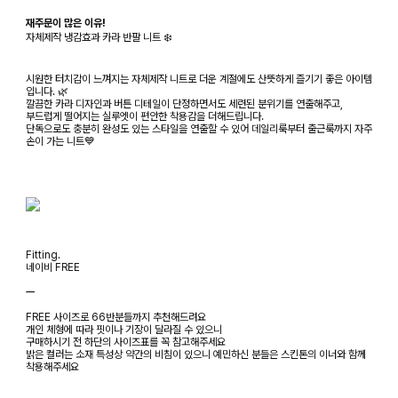
재주문이 많은 이유!
자체제작 냉감효과 카라 반팔 니트 ❄️
시원한 터치감이 느껴지는 자체제작 니트로 더운 계절에도 산뜻하게 즐기기 좋은 아이템
입니다. 🌿
깔끔한 카라 디자인과 버튼 디테일이 단정하면서도 세련된 분위기를 연출해주고,
부드럽게 떨어지는 실루엣이 편안한 착용감을 더해드립니다.
단독으로도 충분히 완성도 있는 스타일을 연출할 수 있어 데일리룩부터 출근룩까지 자주
손이 가는 니트💙
Fitting.
네이비 FREE
ㅡ
FREE 사이즈로 66반분들까지 추천해드려요
개인 체형에 따라 핏이나 기장이 달라질 수 있으니
구매하시기 전 하단의 사이즈표를 꼭 참고해주세요
밝은 컬러는 소재 특성상 약간의 비침이 있으니 예민하신 분들은 스킨톤의 이너와 함께
착용해주세요