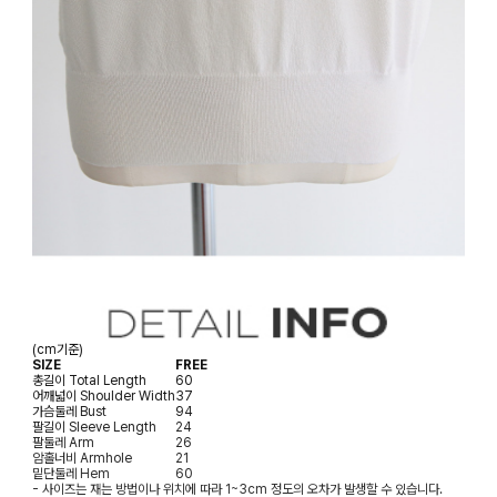
(cm기준)
SIZE
FREE
총길이
Total Length
60
어깨넓이
Shoulder Width
37
가슴둘레
Bust
94
팔길이
Sleeve Length
24
팔둘레
Arm
26
암홀너비
Armhole
21
밑단둘레
Hem
60
- 사이즈는 재는 방법이나 위치에 따라 1~3cm 정도의 오차가 발생할 수 있습니다.