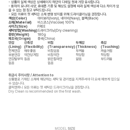
- 상품의 실제 색상은 상세페이지 하단의 디테일 컷과 가장 유사합니다.
- 용자의 모니터 사양, 휴대폰 기종 및 해상도 설정에 따라 실제 색상과 다소 차이가 있
을 수 있는 점 참고 부탁드립니다.
- 모든 의류의 첫 세탁은 소재 변형 방지를 위해 드라이클리닝을 권장합니다.
색상(Color)
아이보리(Ivory), 네이비(Navy), 블랙(Black)
소재(Material)
비스코스(Viscose) 100%
사이즈(Size)
FREE
세탁방법(Washing)
드라이크리닝(Dry cleaning)
중량(Weight)
180g
제조국(Origin)
중국(China)
안감
신축성
비침
두께감
촉감
(Lining)
(Flexibility)
(Transparency)
(Thickness)
(Touching)
전체안감
매우좋음
비침있음
두꺼움
까슬거림
부분안감
약간당겨짐
비침약간
적당함
적당함
안감탈부착
없음
밝은칼라만
얇음
부드러움
없음
없음
취급시 주의사항 / Attention to
상품별로 기재된 소재에 해당하는 세탁 및 관리법을 지켜주셔야 더 오래 예쁘게 입으실
수 있습니다.
클릭앤퍼니 모든 의류는 첫 세탁은 드라이크리닝을 권장합니다.
Dry Clean is recommended on the first wash.
MODEL
SIZE