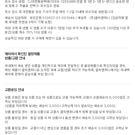
회수 접수 방법 : CJ대한통운택배(1588-1255)ARS 연결 후 1번 ▷ 1번 ▷ 받으신 운송장 번
호 등록 ▷ 착불로 선택 ▷ 회수접수 완료
회수 접수 후 대한통운 담당 기사가 주말 제외 1-2일 이내에 회수지로 방문합니다.
배송비 입금계좌 : 국민은행 512637-01-001048 / 예금주 : (주)클릭앤퍼니 (입금자명 옆
에 휴대폰 뒷번호 4자리 기재 요청)
대량 구매 후 반품 시 반품 수거 비용이 1만원 이상 추가 부과될 수 있습니다. (30만원 이상 주
문건/상품 개수 70% 이상 반품 시)
상습적인 대량 반품 시 구매에 제한이 있을 수 있습니다.
해외에서 확인된 불량제품
반품/교환 안내
국내에서 배송 받은 상품을 개인적으로 해외에 전달하신 후 불량제품으로 확인되었을 경우,
해당 제품이 클릭앤퍼니로 도착된 후에 교환/반품 처리가 가능하며, 클릭앤퍼니에서는 국내택
배비에 한해서 운송비를 부담 합니다
교환운임 안내
상품 교환은 동일 상품 또는 타 상품으로도 교환 가능하며, 교환시 교환배송비 6,000원은 고
객님 부담입니다.
(상품을 저희쪽에 보내는 배송비 3,000+고객님께 다시 발송되는 배송비 3,000)
상품 불량일 경우 : 동일 상품으로 교환시 클릭앤퍼니에서 왕복 운임을 모두 부담합니다.
상품 불량일 경우 : 동일 상품 외 타 상품이나 옵션 변경시 배송비 3,000원 고객님 부담입니
다.
상품 불량일 경우 : 교환이 아닌 변심으로 반품을 할 경우 초기 배송비 3,000원은 고객님 부
담입니다.