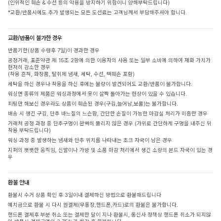
(인위적인 훼손 & 수선 등의 악용을 방지하기 위함이니 양해부탁드립니다)
*교환/반품시에도 추가 발생되는 모든 도선료는 고객님께서 부담해주셔야 합니다.
교환/반품이 불가한 경우
반품기한(상품 수령후 7일)이 경과한 경우
공정거래, 표준약관 제 15조 2항에 의한 이용자의 사용 또는 일부 소비에 의하여 재화 가치가
현저히 감소한 경우
(착용 흔적, 화장품, 탈취제 냄새, 세탁, 수선, 택훼손 포함)
세탁을 하신 경우나 착용을 하신 후에는 불량이 발견되어도 교환/반품이 불가합니다.
워싱면 종류의 제품은 워싱과정에서 옷이 살짝 돌아가는 현상이 있을 수 있습니다.
피팅만 해보신 경우라도 상품이 훼손된 경우(구김,늘어남,보풀)는 불가합니다.
배송 시 생긴 구김, 단추 바느질의 느슨함, 간단한 손질이 가능한 마감실 처리가 미흡한 경우
거래처 공정 과정 중 단추구멍이 완벽히 뚫리지 않은 경우 (가위로 간단하게 구멍을 내주신 뒤
착용 부탁드립니다)
워싱 과정 중 발생하는 냄새와 단추 위치를 나타내는 초크 자국이 남은 경우
지퍼의 뻣뻣한 움직임, 신발이나 가방 및 소품 마감 처리에서 생긴 소량의 본드 자국이 있는 경
우
환불 안내
환불시 수거 상품 확인 후 3일이내 결제하신 방법으로 환불해드립니다
예치금으로 환불 시 다시 원결제(무통장,핸드폰,카드)로의 환불은 불가합니다.
핸드폰 결제후 부분 취소 또는 결제한 달이 지나 환불시, 통신사 정책상 핸드폰 취소가 되지않