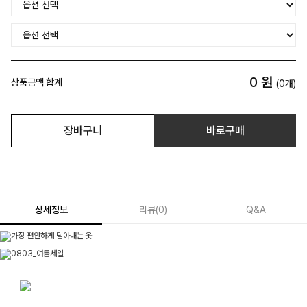
0
원
상품금액 합계
(
0
개)
장바구니
바로구매
상세정보
리뷰
(
0
)
Q&A