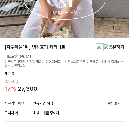
[재구매율1위] 냉감효과 카라니트
[베스트🏆접촉냉감]
여름에도 무더위 걱정할 필요가 없어요!얇고 가벼운 소재감으로 여름에도 시원하게 즐기실 수
있는 니트랍니다
개 리뷰
32,800
17%
27,300
신규가입 혜택
신규가입 혜택
혜택보기
무이자 카드
최대 6개월 무이자