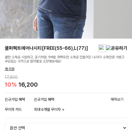
쿨퍼펙트에어나시티[FREE(55-66),L(77)]
쿨한 소재로 시원하고, 공기처럼 가벼운 퍼펙트한 소재로 만들어진 나시티! 소재만큼 가볍고
부담없는 가격으로 컬러별로 소장해보세요!
개 리뷰
17,900
10%
16,200
신규가입 혜택
신규가입 혜택
혜택보기
무이자 카드
최대 6개월 무이자