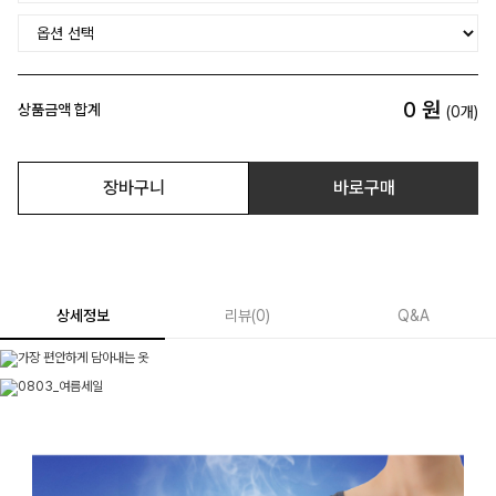
0
원
상품금액 합계
(
0
개)
장바구니
바로구매
상세정보
리뷰
(
0
)
Q&A