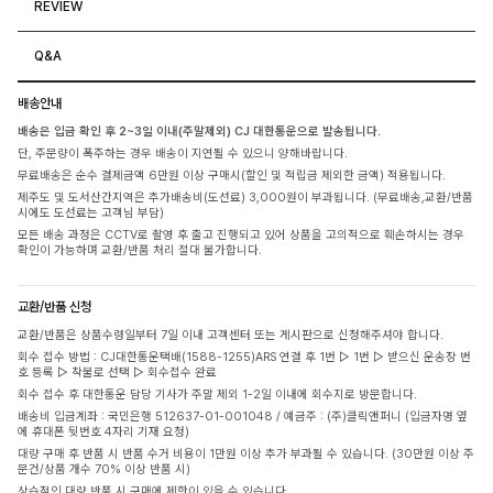
REVIEW
Q&A
배송안내
배송은 입금 확인 후 2~3일 이내(주말제외) CJ 대한통운으로 발송됩니다.
단, 주문량이 폭주하는 경우 배송이 지연될 수 있으니 양해바랍니다.
무료배송은 순수 결제금액 6만원 이상 구매시(할인 및 적립금 제외한 금액) 적용됩니다.
제주도 및 도서산간지역은 추가배송비(도선료) 3,000원이 부과됩니다. (무료배송,교환/반품
시에도 도선료는 고객님 부담)
모든 배송 과정은 CCTV로 촬영 후 출고 진행되고 있어 상품을 고의적으로 훼손하시는 경우
확인이 가능하며 교환/반품 처리 절대 불가합니다.
교환/반품 신청
교환/반품은 상품수령일부터 7일 이내 고객센터 또는 게시판으로 신청해주셔야 합니다.
회수 접수 방법 : CJ대한통운택배(1588-1255)ARS 연결 후 1번 ▷ 1번 ▷ 받으신 운송장 번
호 등록 ▷ 착불로 선택 ▷ 회수접수 완료
회수 접수 후 대한통운 담당 기사가 주말 제외 1-2일 이내에 회수지로 방문합니다.
배송비 입금계좌 : 국민은행 512637-01-001048 / 예금주 : (주)클릭앤퍼니 (입금자명 옆
에 휴대폰 뒷번호 4자리 기재 요청)
대량 구매 후 반품 시 반품 수거 비용이 1만원 이상 추가 부과될 수 있습니다. (30만원 이상 주
문건/상품 개수 70% 이상 반품 시)
상습적인 대량 반품 시 구매에 제한이 있을 수 있습니다.