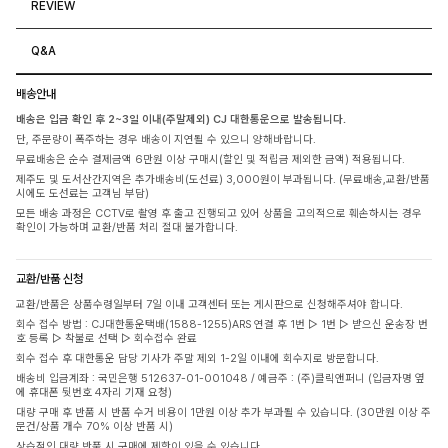
REVIEW
Q&A
배송안내
배송은 입금 확인 후 2~3일 이내(주말제외) CJ 대한통운으로 발송됩니다.
단, 주문량이 폭주하는 경우 배송이 지연될 수 있으니 양해바랍니다.
무료배송은 순수 결제금액 6만원 이상 구매시(할인 및 적립금 제외한 금액) 적용됩니다.
제주도 및 도서산간지역은 추가배송비(도선료) 3,000원이 부과됩니다. (무료배송,교환/반품
시에도 도선료는 고객님 부담)
모든 배송 과정은 CCTV로 촬영 후 출고 진행되고 있어 상품을 고의적으로 훼손하시는 경우
확인이 가능하며 교환/반품 처리 절대 불가합니다.
교환/반품 신청
교환/반품은 상품수령일부터 7일 이내 고객센터 또는 게시판으로 신청해주셔야 합니다.
회수 접수 방법 : CJ대한통운택배(1588-1255)ARS 연결 후 1번 ▷ 1번 ▷ 받으신 운송장 번
호 등록 ▷ 착불로 선택 ▷ 회수접수 완료
회수 접수 후 대한통운 담당 기사가 주말 제외 1-2일 이내에 회수지로 방문합니다.
배송비 입금계좌 : 국민은행 512637-01-001048 / 예금주 : (주)클릭앤퍼니 (입금자명 옆
에 휴대폰 뒷번호 4자리 기재 요청)
대량 구매 후 반품 시 반품 수거 비용이 1만원 이상 추가 부과될 수 있습니다. (30만원 이상 주
문건/상품 개수 70% 이상 반품 시)
상습적인 대량 반품 시 구매에 제한이 있을 수 있습니다.