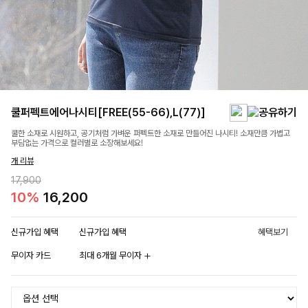
쿨퍼펙트에어나시티[FREE(55-66),L(77)]
쿨한 소재로 시원하고, 공기처럼 가벼운 퍼펙트한 소재로 만들어진 나시티! 소재만큼 가볍고
부담없는 가격으로 컬러별로 소장해보세요!
개 리뷰
17,900
10%
16,200
신규가입 혜택
신규가입 혜택
혜택보기
무이자 카드
최대 6개월 무이자