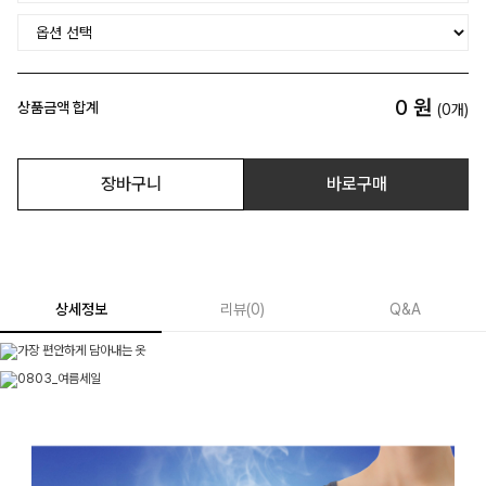
0
원
상품금액 합계
(
0
개)
장바구니
바로구매
상세정보
리뷰
(
0
)
Q&A