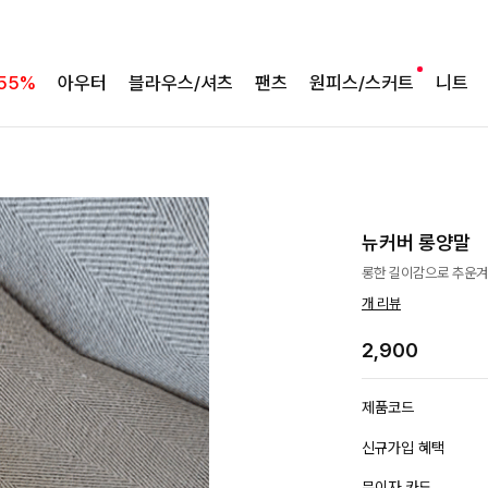
55%
아우터
블라우스/셔츠
팬츠
원피스/스커트
니트
뉴커버 롱양말
롱한 길이감으로 추운겨울
개 리뷰
2,900
제품코드
신규가입 혜택
무이자 카드