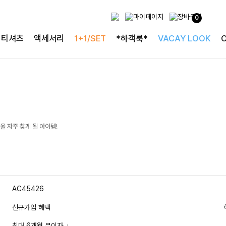
0
티셔츠
액세서리
1+1/SET
*하객룩*
VACAY LOOK
 자주 찾게 될 아이템!
AC45426
신규가입 혜택
최대 6개월 무이자