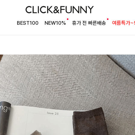
BEST100
NEW10%
휴가 전 빠른배송
여름특가~