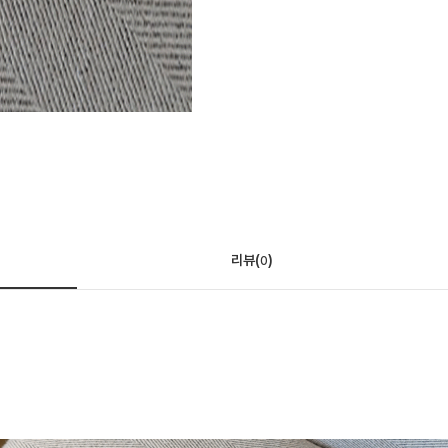
리뷰(
)
0