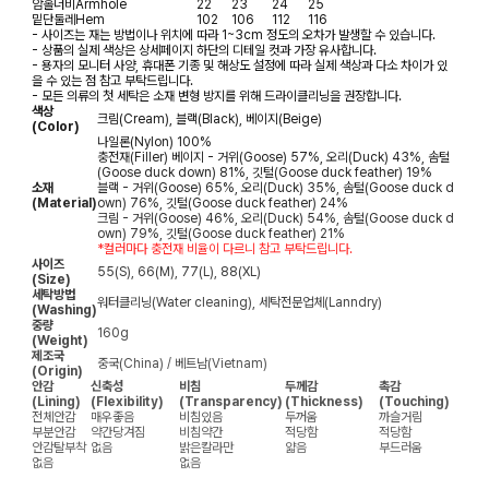
암홀너비
Armhole
22
23
24
25
밑단둘레
Hem
102
106
112
116
- 사이즈는 재는 방법이나 위치에 따라 1~3cm 정도의 오차가 발생할 수 있습니다.
- 상품의 실제 색상은 상세페이지 하단의 디테일 컷과 가장 유사합니다.
- 용자의 모니터 사양, 휴대폰 기종 및 해상도 설정에 따라 실제 색상과 다소 차이가 있
을 수 있는 점 참고 부탁드립니다.
- 모든 의류의 첫 세탁은 소재 변형 방지를 위해 드라이클리닝을 권장합니다.
색상
크림(Cream), 블랙(Black), 베이지(Beige)
(Color)
나일론(Nylon) 100%
충전재(Filler) 베이지 - 거위(Goose) 57%, 오리(Duck) 43%, 솜털
(Goose duck down) 81%, 깃털(Goose duck feather) 19%
소재
블랙 - 거위(Goose) 65%, 오리(Duck) 35%, 솜털(Goose duck d
(Material)
own) 76%, 깃털(Goose duck feather) 24%
크림 - 거위(Goose) 46%, 오리(Duck) 54%, 솜털(Goose duck d
own) 79%, 깃털(Goose duck feather) 21%
*컬러마다 충전재 비율이 다르니 참고 부탁드립니다.
사이즈
55(S), 66(M), 77(L), 88(XL)
(Size)
세탁방법
워터클리닝(Water cleaning), 세탁전문업체(Lanndry)
(Washing)
중량
160g
(Weight)
제조국
중국(China) / 베트남(Vietnam)
(Origin)
안감
신축성
비침
두께감
촉감
(Lining)
(Flexibility)
(Transparency)
(Thickness)
(Touching)
전체안감
매우좋음
비침있음
두꺼움
까슬거림
부분안감
약간당겨짐
비침약간
적당함
적당함
안감탈부착
없음
밝은칼라만
얇음
부드러움
없음
없음