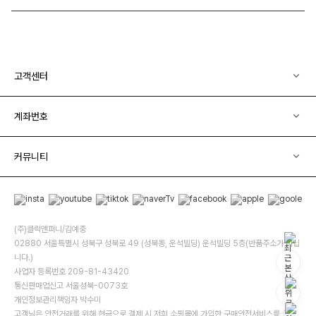
고객센터
계좌번호
커뮤니티
(주)클릭앤퍼니/김예중
02880 서울특별시 성북구 성북로 49 (성북동, 운석빌딩) 운석빌딩 5층(반품주소가 아닙
니다.)
사업자 등록번호 209-81-43420
통신판매업신고 서울성북-0073호
개인정보관리책임자 박수미
고객님은 안전거래를 위해 현금으로 결제 시 저희 소핑몰에 가입한 구매안전서비스를 이용