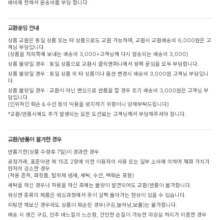
배비에 한해서 운송비를 부담 합니다
교환운임 안내
상품 교환은 동일 상품 또는 타 상품으로도 교환 가능하며, 교환시 교환배송비 6,000원은 고
객님 부담입니다.
(상품을 저희쪽에 보내는 배송비 3,000+고객님께 다시 발송되는 배송비 3,000)
상품 불량일 경우 : 동일 상품으로 교환시 클릭앤퍼니에서 왕복 운임을 모두 부담합니다.
상품 불량일 경우 : 동일 상품 외 타 상품이나 옵션 변경시 배송비 3,000원 고객님 부담입니
다.
상품 불량일 경우 : 교환이 아닌 변심으로 반품을 할 경우 초기 배송비 3,000원은 고객님 부
담입니다.
(인위적인 훼손 & 수선 등의 악용을 방지하기 위함이니 양해부탁드립니다)
*교환/반품시에도 추가 발생되는 모든 도선료는 고객님께서 부담해주셔야 합니다.
교환/반품이 불가한 경우
반품기한(상품 수령후 7일)이 경과한 경우
공정거래, 표준약관 제 15조 2항에 의한 이용자의 사용 또는 일부 소비에 의하여 재화 가치가
현저히 감소한 경우
(착용 흔적, 화장품, 탈취제 냄새, 세탁, 수선, 택훼손 포함)
세탁을 하신 경우나 착용을 하신 후에는 불량이 발견되어도 교환/반품이 불가합니다.
워싱면 종류의 제품은 워싱과정에서 옷이 살짝 돌아가는 현상이 있을 수 있습니다.
피팅만 해보신 경우라도 상품이 훼손된 경우(구김,늘어남,보풀)는 불가합니다.
배송 시 생긴 구김, 단추 바느질의 느슨함, 간단한 손질이 가능한 마감실 처리가 미흡한 경우