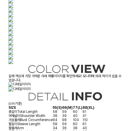
실제 색상과 가장 가까운 아래 제품이미지를 확인하세요! 모니터에 따라 차이가 있을 수
있습니다.
(cm기준)
SIZE
55(S)
66(M)
77(L)
88(XL)
총길이
Total Length
58
59
60
61
어깨넓이
Shoulder Width
38
39
40
41
가슴둘레
Bust Circumference
94
98
104
110
팔길이
Sleeve Length
58
59
60
61
팔둘레
Arm
34
36
38
40