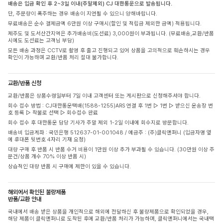
배송은 입금 확인 후 2~3일 이내(주말제외) CJ 대한통운으로 발송됩니다.
단, 주문량이 폭주하는 경우 배송이 지연될 수 있으니 양해바랍니다.
무료배송은 순수 결제금액 6만원 이상 구매시(할인 및 적립금 제외한 금액) 적용됩니다.
제주도 및 도서산간지역은 추가배송비(도선료) 3,000원이 부과됩니다. (무료배송,교환/반품
시에도 도선료는 고객님 부담)
모든 배송 과정은 CCTV로 촬영 후 출고 진행되고 있어 상품을 고의적으로 훼손하시는 경우
확인이 가능하며 교환/반품 처리 절대 불가합니다.
교환/반품 신청
교환/반품은 상품수령일부터 7일 이내 고객센터 또는 게시판으로 신청해주셔야 합니다.
회수 접수 방법 : CJ대한통운택배(1588-1255)ARS 연결 후 1번 ▷ 1번 ▷ 받으신 운송장 번
호 등록 ▷ 착불로 선택 ▷ 회수접수 완료
회수 접수 후 대한통운 담당 기사가 주말 제외 1-2일 이내에 회수지로 방문합니다.
배송비 입금계좌 : 국민은행 512637-01-001048 / 예금주 : (주)클릭앤퍼니 (입금자명 옆
에 휴대폰 뒷번호 4자리 기재 요청)
대량 구매 후 반품 시 반품 수거 비용이 1만원 이상 추가 부과될 수 있습니다. (30만원 이상 주
문건/상품 개수 70% 이상 반품 시)
상습적인 대량 반품 시 구매에 제한이 있을 수 있습니다.
해외에서 확인된 불량제품
반품/교환 안내
국내에서 배송 받은 상품을 개인적으로 해외에 전달하신 후 불량제품으로 확인되었을 경우,
해당 제품이 클릭앤퍼니로 도착된 후에 교환/반품 처리가 가능하며, 클릭앤퍼니에서는 국내택