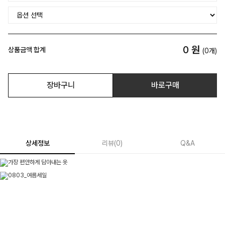
0
원
상품금액 합계
(
0
개)
장바구니
바로구매
상세정보
리뷰
(
0
)
Q&A