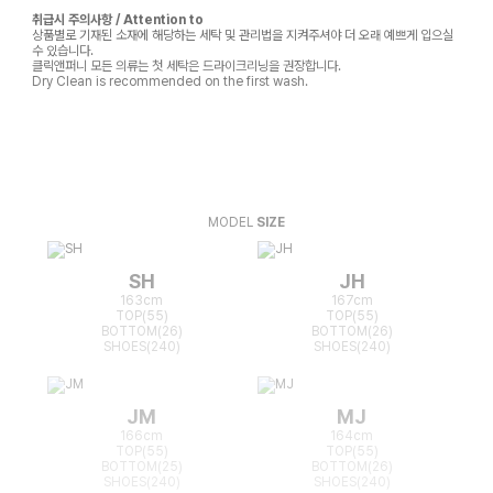
취급시 주의사항 / Attention to
상품별로 기재된 소재에 해당하는 세탁 및 관리법을 지켜주셔야 더 오래 예쁘게 입으실
수 있습니다.
클릭앤퍼니 모든 의류는 첫 세탁은 드라이크리닝을 권장합니다.
Dry Clean is recommended on the first wash.
MODEL
SIZE
SH
JH
163cm
167cm
TOP(55)
TOP(55)
BOTTOM(26)
BOTTOM(26)
SHOES(240)
SHOES(240)
JM
MJ
166cm
164cm
TOP(55)
TOP(55)
BOTTOM(25)
BOTTOM(26)
SHOES(240)
SHOES(240)