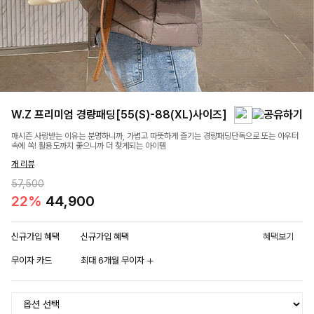
W.Z 프리미엄 경량패딩[55(S)-88(XL)사이즈]
매시즌 사랑받는 이유는 분명하니까, 가볍고 따뜻하게 즐기는 경량패딩단독으로 또는 아우터
속에 쏙! 활용도까지 좋으니까 더 찾게되는 아이템
개 리뷰
57,500
22%
44,900
신규가입 혜택
신규가입 혜택
혜택보기
무이자 카드
최대 6개월 무이자