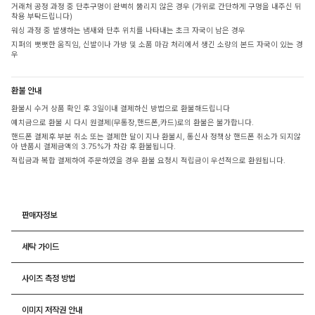
거래처 공정 과정 중 단추구멍이 완벽히 뚫리지 않은 경우 (가위로 간단하게 구멍을 내주신 뒤
착용 부탁드립니다)
워싱 과정 중 발생하는 냄새와 단추 위치를 나타내는 초크 자국이 남은 경우
지퍼의 뻣뻣한 움직임, 신발이나 가방 및 소품 마감 처리에서 생긴 소량의 본드 자국이 있는 경
우
환불 안내
환불시 수거 상품 확인 후 3일이내 결제하신 방법으로 환불해드립니다
예치금으로 환불 시 다시 원결제(무통장,핸드폰,카드)로의 환불은 불가합니다.
핸드폰 결제후 부분 취소 또는 결제한 달이 지나 환불시, 통신사 정책상 핸드폰 취소가 되지않
아 반품시 결제금액의 3.75%가 차감 후 환불됩니다.
적립금과 복합 결제하여 주문하였을 경우 환불 요청시 적립금이 우선적으로 환원됩니다.
판매자정보
세탁 가이드
사이즈 측정 방법
이미지 저작권 안내