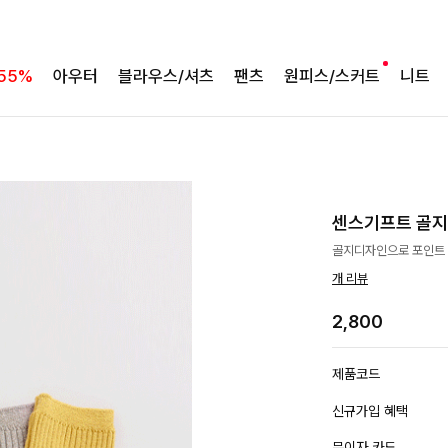
55%
아우터
블라우스/셔츠
팬츠
원피스/스커트
니트
센스기프트 골
골지디자인으로 포인트 
개 리뷰
2,800
제품코드
신규가입 혜택
무이자 카드