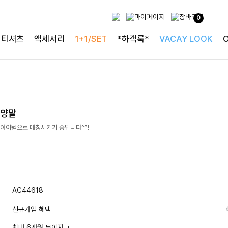
0
티셔츠
액세서리
1+1/SET
*하객룩*
VACAY LOOK
지양말
아이템으로 매칭시키기 좋답니다^^!
AC44618
신규가입 혜택
최대 6개월 무이자