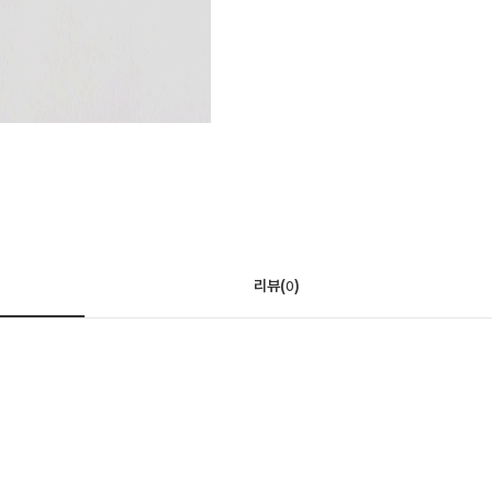
리뷰(
)
0