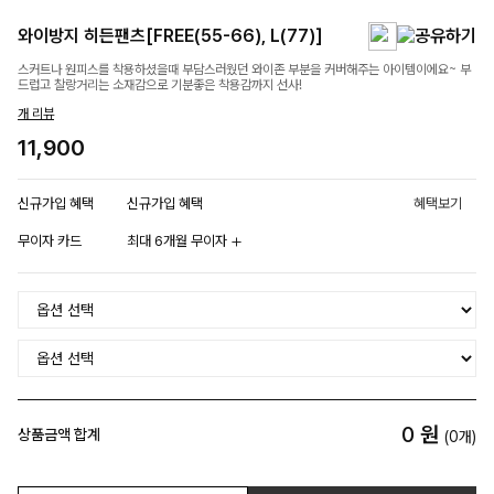
와이방지 히든팬츠[FREE(55-66), L(77)]
스커트나 원피스를 착용하셨을때 부담스러웠던 와이존 부분을 커버해주는 아이템이에요~ 부
드럽고 찰랑거리는 소재감으로 기분좋은 착용감까지 선사!
개 리뷰
11,900
신규가입 혜택
신규가입 혜택
혜택보기
무이자 카드
최대 6개월 무이자
0
원
상품금액 합계
(
0
개)