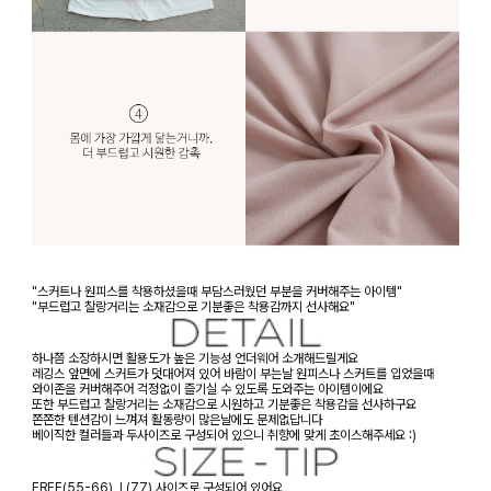
"스커트나 원피스를 착용하셨을때 부담스러웠던 부분을 커버해주는 아이템"
"부드럽고 찰랑거리는 소재감으로 기분좋은 착용감까지 선사해요"
하나쯤 소장하시면 활용도가 높은 기능성 언더웨어 소개해드릴게요
레깅스 앞면에 스커트가 덧대어져 있어 바람이 부는날 원피스나 스커트를 입었을때
와이존을 커버해주어 걱정없이 즐기실 수 있도록 도와주는 아이템이에요
또한 부드럽고 찰랑거리는 소재감으로 시원하고 기분좋은 착용감을 선사하구요
쫀쫀한 텐션감이 느껴져 활동량이 많은날에도 문제없답니다
베이직한 컬러들과 두사이즈로 구성되어 있으니 취향에 맞게 초이스해주세요 :)
FREE(55-66), L(77) 사이즈로 구성되어 있어요