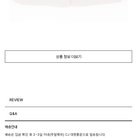
상품 정보 더보기
(cm기준)
SIZE
FREE(55-66)
L(77)
총길이
Total Length/总长/着丈
32
33
허리둘레
Waist/腰围/ウエスト
52
61
힙둘레
Hip/臀围/ヒップ
69
77
허벅지둘레
Thigh/大腿围/太もも
41
43
밑위길이
Rise/直档/股上前
24
29
밑단둘레
Hem/裤脚围/裾まわり
39
41
REVIEW
스커트길이
Skirt Length/总长/着丈
27
29
사이즈는 재는 위치에 따라 약간의 오차가(1~3cm)가 생길 수 있습니다.
Q&A
There may be 1~3cm difference depending on the measuring
method / location.
색상(Color)
핑크(Pink), 아이보리(Ivory), 블랙(Black)
배송안내
소재(Material)
폴리에스터(Polyester) 95%, 스판(Span)5%
사이즈(Size)
FREE(55-66), L(77)
배송은 입금 확인 후 2~3일 이내(주말제외) CJ 대한통운으로 발송됩니다.
세탁방법(Washing)
드라이크리닝(Dry cleaning),손세탁(Hand Wash)