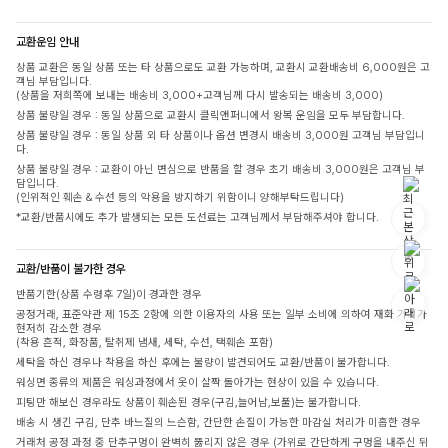
TOP(55)
TOP(55)
BOTTOM(25)
BOTTOM(26)
SHOES(240)
SHOES(240)
교환운임 안내
상품 교환은 동일 상품 또는 타 상품으로도 교환 가능하며, 교환시 교환배송비 6,000원은 고
객님 부담입니다.
SA
EJ
(상품을 저희쪽에 보내는 배송비 3,000+고객님께 다시 발송되는 배송비 3,000)
168cm
165cm
상품 불량일 경우 : 동일 상품으로 교환시 클릭앤퍼니에서 왕복 운임을 모두 부담합니다.
TOP(55)
TOP(55)
상품 불량일 경우 : 동일 상품 외 타 상품이나 옵션 변경시 배송비 3,000원 고객님 부담입니
BOTTOM(26)
BOTTOM(26)
다.
SHOES(240)
SHOES(240)
상품 불량일 경우 : 교환이 아닌 변심으로 반품을 할 경우 초기 배송비 3,000원은 고객님 부
담입니다.
(인위적인 훼손 & 수선 등의 악용을 방지하기 위함이니 양해부탁드립니다)
*교환/반품시에도 추가 발생되는 모든 도선료는 고객님께서 부담해주셔야 합니다.
교환/반품이 불가한 경우
반품기한(상품 수령후 7일)이 경과한 경우
공정거래, 표준약관 제 15조 2항에 의한 이용자의 사용 또는 일부 소비에 의하여 재화 가치가
현저히 감소한 경우
(착용 흔적, 화장품, 탈취제 냄새, 세탁, 수선, 택훼손 포함)
세탁을 하신 경우나 착용을 하신 후에는 불량이 발견되어도 교환/반품이 불가합니다.
워싱면 종류의 제품은 워싱과정에서 옷이 살짝 돌아가는 현상이 있을 수 있습니다.
피팅만 해보신 경우라도 상품이 훼손된 경우(구김,늘어남,보풀)는 불가합니다.
배송 시 생긴 구김, 단추 바느질의 느슨함, 간단한 손질이 가능한 마감실 처리가 미흡한 경우
거래처 공정 과정 중 단추구멍이 완벽히 뚫리지 않은 경우 (가위로 간단하게 구멍을 내주신 뒤