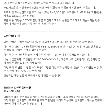
중량(Weight)
80g
단, 주문량이 폭주하는 경우 배송이 지연될 수 있으니 양해바랍니다.
제조국(Origin)
한국(Korea)
무료배송은 순수 결제금액 6만원 이상 구매시(할인 및 적립금 제외한 금액) 적용됩니다.
안감
신축성
비침
두께감
촉감
전체안감
매우좋음
비침있음
두꺼움
까슬거림
제주도 및 도서산간지역은 추가배송비(도선료) 3,000원이 부과됩니다. (무료배송,교환/반품
부분안감
약간당겨짐
비침약간
적당함
적당함
시에도 도선료는 고객님 부담)
안감탈부착
없음
밝은칼라만
얇음
부드러움
모든 배송 과정은 CCTV로 촬영 후 출고 진행되고 있어 상품을 고의적으로 훼손하시는 경우
없음
없음
확인이 가능하며 교환/반품 처리 절대 불가합니다.
취급시 주의사항 / Attention to / 注意事项 / 注意事項
상품별로 기재된 소재에 해당하는 세탁 및 관리법을 지켜주셔야 더 오래 예쁘게 입으실
수 있습니다.
교환/반품 신청
클릭앤퍼니 모든 의류는 첫 세탁은 드라이크리닝을 권장합니다.
Dry Clean is recommended on the first wash.
교환/반품은 상품수령일부터 7일 이내 고객센터 또는 게시판으로 신청해주셔야 합니다.
建议在第一次洗涤时使用干洗。
회수 접수 방법 : CJ대한통운택배(1588-1255)ARS 연결 후 1번 ▷ 1번 ▷ 받으신 운송장 번
最初の洗浄ではドライクリーニングをお勧めします。
호 등록 ▷ 착불로 선택 ▷ 회수접수 완료
회수 접수 후 대한통운 담당 기사가 주말 제외 1-2일 이내에 회수지로 방문합니다.
MODEL
SIZE
배송비 입금계좌 : 국민은행 512637-01-001048 / 예금주 : (주)클릭앤퍼니 (입금자명 옆
에 휴대폰 뒷번호 4자리 기재 요청)
대량 구매 후 반품 시 반품 수거 비용이 1만원 이상 추가 부과될 수 있습니다. (30만원 이상 주
SH
JH
문건/상품 개수 70% 이상 반품 시)
163cm
167cm
상습적인 대량 반품 시 구매에 제한이 있을 수 있습니다.
TOP(55)
TOP(55)
BOTTOM(26)
BOTTOM(26)
SHOES(240)
SHOES(240)
해외에서 확인된 불량제품
반품/교환 안내
국내에서 배송 받은 상품을 개인적으로 해외에 전달하신 후 불량제품으로 확인되었을 경우,
JM
MJ
해당 제품이 클릭앤퍼니로 도착된 후에 교환/반품 처리가 가능하며, 클릭앤퍼니에서는 국내택
166cm
164cm
배비에 한해서 운송비를 부담 합니다