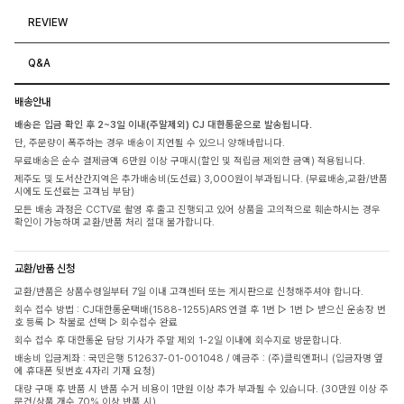
REVIEW
Q&A
배송안내
배송은 입금 확인 후 2~3일 이내(주말제외) CJ 대한통운으로 발송됩니다.
단, 주문량이 폭주하는 경우 배송이 지연될 수 있으니 양해바랍니다.
무료배송은 순수 결제금액 6만원 이상 구매시(할인 및 적립금 제외한 금액) 적용됩니다.
제주도 및 도서산간지역은 추가배송비(도선료) 3,000원이 부과됩니다. (무료배송,교환/반품
시에도 도선료는 고객님 부담)
모든 배송 과정은 CCTV로 촬영 후 출고 진행되고 있어 상품을 고의적으로 훼손하시는 경우
확인이 가능하며 교환/반품 처리 절대 불가합니다.
교환/반품 신청
교환/반품은 상품수령일부터 7일 이내 고객센터 또는 게시판으로 신청해주셔야 합니다.
회수 접수 방법 : CJ대한통운택배(1588-1255)ARS 연결 후 1번 ▷ 1번 ▷ 받으신 운송장 번
호 등록 ▷ 착불로 선택 ▷ 회수접수 완료
회수 접수 후 대한통운 담당 기사가 주말 제외 1-2일 이내에 회수지로 방문합니다.
배송비 입금계좌 : 국민은행 512637-01-001048 / 예금주 : (주)클릭앤퍼니 (입금자명 옆
에 휴대폰 뒷번호 4자리 기재 요청)
대량 구매 후 반품 시 반품 수거 비용이 1만원 이상 추가 부과될 수 있습니다. (30만원 이상 주
문건/상품 개수 70% 이상 반품 시)