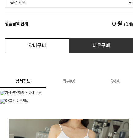
0
원
상품금액 합계
(
0
개)
장바구니
바로구매
상세정보
리뷰
(
0
)
Q&A