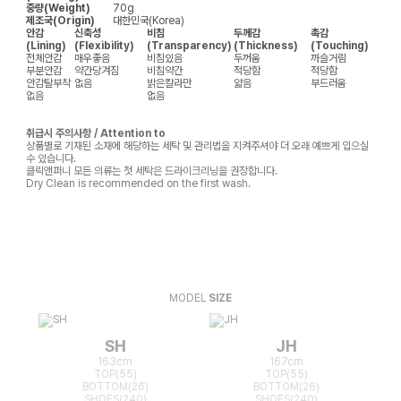
중량(Weight)
70g
제조국(Origin)
대한민국(Korea)
안감
신축성
비침
두께감
촉감
(Lining)
(Flexibility)
(Transparency)
(Thickness)
(Touching)
전체안감
매우좋음
비침있음
두꺼움
까슬거림
부분안감
약간당겨짐
비침약간
적당함
적당함
안감탈부착
없음
밝은칼라만
얇음
부드러움
없음
없음
취급시 주의사항 / Attention to
상품별로 기재된 소재에 해당하는 세탁 및 관리법을 지켜주셔야 더 오래 예쁘게 입으실
수 있습니다.
클릭앤퍼니 모든 의류는 첫 세탁은 드라이크리닝을 권장합니다.
Dry Clean is recommended on the first wash.
MODEL
SIZE
SH
JH
163cm
167cm
TOP(55)
TOP(55)
BOTTOM(26)
BOTTOM(26)
SHOES(240)
SHOES(240)