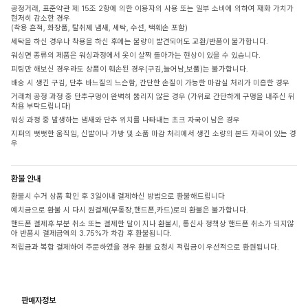
공정거래, 표준약관 제 15조 2항에 의한 이용자의 사용 또는 일부 소비에 의하여 재화 가치가
현저히 감소한 경우
(착용 흔적, 화장품, 탈취제 냄새, 세탁, 수선, 택훼손 포함)
세탁을 하신 경우나 착용을 하신 후에는 불량이 발견되어도 교환/반품이 불가합니다.
워싱면 종류의 제품은 워싱과정에서 옷이 살짝 돌아가는 현상이 있을 수 있습니다.
피팅만 해보신 경우라도 상품이 훼손된 경우(구김,늘어남,보풀)는 불가합니다.
배송 시 생긴 구김, 단추 바느질의 느슨함, 간단한 손질이 가능한 마감실 처리가 미흡한 경우
거래처 공정 과정 중 단추구멍이 완벽히 뚫리지 않은 경우 (가위로 간단하게 구멍을 내주신 뒤
착용 부탁드립니다)
워싱 과정 중 발생하는 냄새와 단추 위치를 나타내는 초크 자국이 남은 경우
지퍼의 뻣뻣한 움직임, 신발이나 가방 및 소품 마감 처리에서 생긴 소량의 본드 자국이 있는 경
우
환불 안내
환불시 수거 상품 확인 후 3일이내 결제하신 방법으로 환불해드립니다
예치금으로 환불 시 다시 원결제(무통장,핸드폰,카드)로의 환불은 불가합니다.
핸드폰 결제후 부분 취소 또는 결제한 달이 지나 환불시, 통신사 정책상 핸드폰 취소가 되지않
아 반품시 결제금액의 3.75%가 차감 후 환불됩니다.
적립금과 복합 결제하여 주문하였을 경우 환불 요청시 적립금이 우선적으로 환원됩니다.
판매자정보