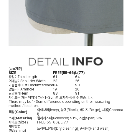
(cm기준)
SIZE
FREE(55-66)
L(77)
총길이
Total length
61
64
어깨넓이
Shoulder Width
23
26
가슴둘레
Bust Circumference
84
90
암홀너비
Armhole
19
20
밑단둘레
Hem
88
91
사이즈는 재는 위치에 따라 1~3cm의 오차가 생길 수 있습니다.
There may be 1~3cm difference depending on the measuring
method / location.
아이보리(Ivory), 블랙(Black), 베이지(Beige), 챠콜(Charcoa
색상(Color)
l)
소재(Material)
폴리에스터(Polyester) 91%, 스판(Span) 9%
사이즈(Size)
FREE(55-66), L(77)
세탁방법
드라이크리닝(Dry cleaning), 손세탁(Hand wash)
(Washing)