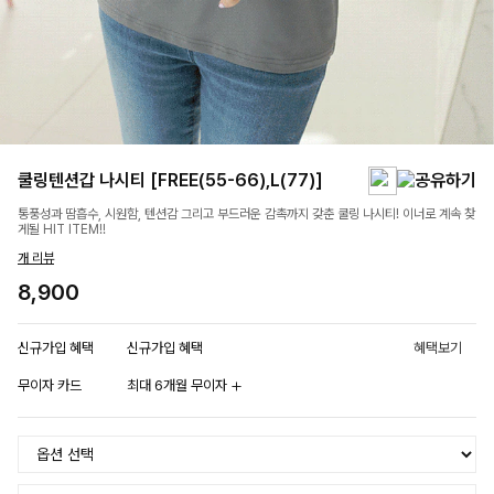
쿨링텐션갑 나시티 [FREE(55-66),L(77)]
통풍성과 땀흡수, 시원함, 텐션감 그리고 부드러운 감촉까지 갖춘 쿨링 나시티! 이너로 계속 찾
게될 HIT ITEM!!
개 리뷰
8,900
신규가입 혜택
신규가입 혜택
혜택보기
무이자 카드
최대 6개월 무이자