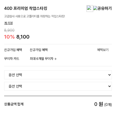
40D 프리미엄 착압스타킹
고급원사 사용으로 고퀄리티를 자랑하는 착압스타킹!
개 리뷰
8,900
10%
8,100
신규가입 혜택
신규가입 혜택
혜택보기
무이자 카드
최대 6개월 무이자
0
원
상품금액 합계
(
0
개)