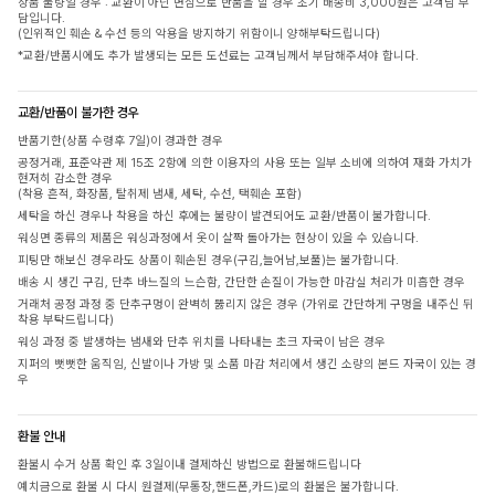
상품 불량일 경우 : 교환이 아닌 변심으로 반품을 할 경우 초기 배송비 3,000원은 고객님 부
담입니다.
(인위적인 훼손 & 수선 등의 악용을 방지하기 위함이니 양해부탁드립니다)
*교환/반품시에도 추가 발생되는 모든 도선료는 고객님께서 부담해주셔야 합니다.
교환/반품이 불가한 경우
반품기한(상품 수령후 7일)이 경과한 경우
공정거래, 표준약관 제 15조 2항에 의한 이용자의 사용 또는 일부 소비에 의하여 재화 가치가
현저히 감소한 경우
(착용 흔적, 화장품, 탈취제 냄새, 세탁, 수선, 택훼손 포함)
세탁을 하신 경우나 착용을 하신 후에는 불량이 발견되어도 교환/반품이 불가합니다.
워싱면 종류의 제품은 워싱과정에서 옷이 살짝 돌아가는 현상이 있을 수 있습니다.
피팅만 해보신 경우라도 상품이 훼손된 경우(구김,늘어남,보풀)는 불가합니다.
배송 시 생긴 구김, 단추 바느질의 느슨함, 간단한 손질이 가능한 마감실 처리가 미흡한 경우
거래처 공정 과정 중 단추구멍이 완벽히 뚫리지 않은 경우 (가위로 간단하게 구멍을 내주신 뒤
착용 부탁드립니다)
워싱 과정 중 발생하는 냄새와 단추 위치를 나타내는 초크 자국이 남은 경우
지퍼의 뻣뻣한 움직임, 신발이나 가방 및 소품 마감 처리에서 생긴 소량의 본드 자국이 있는 경
우
환불 안내
환불시 수거 상품 확인 후 3일이내 결제하신 방법으로 환불해드립니다
예치금으로 환불 시 다시 원결제(무통장,핸드폰,카드)로의 환불은 불가합니다.