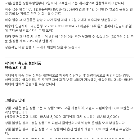
교환/반품은 상품수령일부터 7일 이내 고객센터 또는 게시판으로 신청해주셔야 합니다.
회수 접수 방법 : CJ대한통운택배(1588-1255)ARS 연결 후 1번 ▷ 1번 ▷ 받으신 운송장 번
호 등록 ▷ 착불로 선택 ▷ 회수접수 완료
회수 접수 후 대한통운 담당 기사가 주말 제외 1-2일 이내에 회수지로 방문합니다.
배송비 입금계좌 : 국민은행 512637-01-001048 / 예금주 : (주)클릭앤퍼니 (입금자명 옆
에 휴대폰 뒷번호 4자리 기재 요청)
대량 구매 후 반품 시 반품 수거 비용이 1만원 이상 추가 부과될 수 있습니다. (30만원 이상 주
문건/상품 개수 70% 이상 반품 시)
상습적인 대량 반품 시 구매에 제한이 있을 수 있습니다.
해외에서 확인된 불량제품
반품/교환 안내
국내에서 배송 받은 상품을 개인적으로 해외에 전달하신 후 불량제품으로 확인되었을 경우,
해당 제품이 클릭앤퍼니로 도착된 후에 교환/반품 처리가 가능하며, 클릭앤퍼니에서는 국내택
배비에 한해서 운송비를 부담 합니다
교환운임 안내
상품 교환은 동일 상품 또는 타 상품으로도 교환 가능하며, 교환시 교환배송비 6,000원은 고
객님 부담입니다.
(상품을 저희쪽에 보내는 배송비 3,000+고객님께 다시 발송되는 배송비 3,000)
상품 불량일 경우 : 동일 상품으로 교환시 클릭앤퍼니에서 왕복 운임을 모두 부담합니다.
상품 불량일 경우 : 동일 상품 외 타 상품이나 옵션 변경시 배송비 3,000원 고객님 부담입니
다.