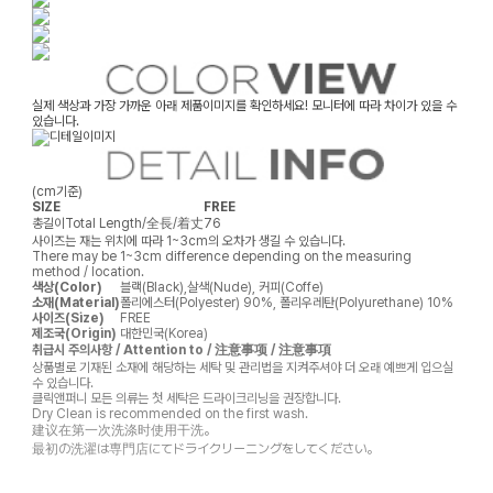
실제 색상과 가장 가까운 아래 제품이미지를 확인하세요! 모니터에 따라 차이가 있을 수
있습니다.
(cm기준)
SIZE
FREE
총길이
Total Length/全長/着丈
76
사이즈는 재는 위치에 따라 1~3cm의 오차가 생길 수 있습니다.
There may be 1~3cm difference depending on the measuring
method / location.
색상(Color)
블랙(Black),살색(Nude), 커피(Coffe)
소재(Material)
폴리에스터(Polyester) 90%, 폴리우레탄(Polyurethane) 10%
사이즈(Size)
FREE
제조국(Origin)
대한민국(Korea)
취급시 주의사항 / Attention to / 注意事项 / 注意事項
상품별로 기재된 소재에 해당하는 세탁 및 관리법을 지켜주셔야 더 오래 예쁘게 입으실
수 있습니다.
클릭앤퍼니 모든 의류는 첫 세탁은 드라이크리닝을 권장합니다.
Dry Clean is recommended on the first wash.
建议在第一次洗涤时使用干洗。
最初の洗濯は専門店にてドライクリーニングをしてください。