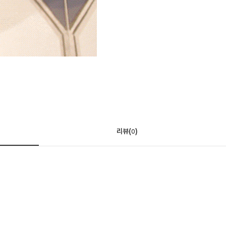
리뷰(
)
0