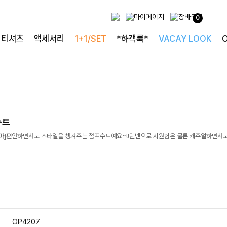
0
티셔츠
액세서리
1+1/SET
*하객룩*
VACAY LOOK
수트
장돌파]편안하면서도 스타일을 챙겨주는 점프수트예요~!!린넨으로 시원함은 물론 캐주얼하면서
OP4207