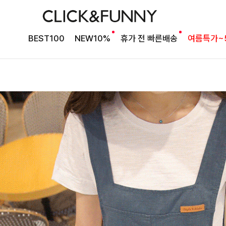
BEST100
NEW10%
휴가 전 빠른배송
여름특가~