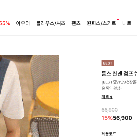
55%
아우터
블라우스/셔츠
팬츠
원피스/스커트
니트
톰스 린넨 점프
[BEST🏆/1만8천
운 룩의 완성-
개 리뷰
66,900
15%
56,900
제품코드