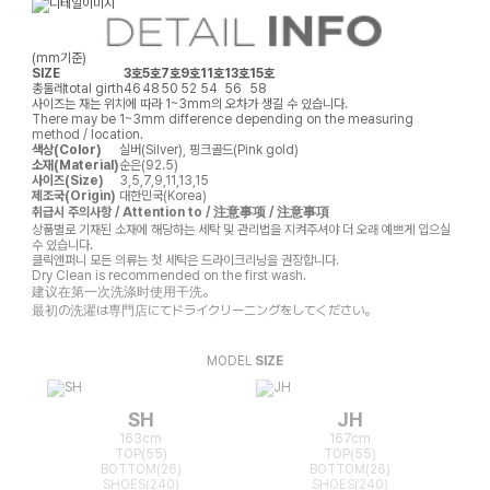
(mm기준)
SIZE
3호
5호
7호
9호
11호
13호
15호
총둘레
total girth
46
48
50
52
54
56
58
사이즈는 재는 위치에 따라 1~3mm의 오차가 생길 수 있습니다.
There may be 1~3mm difference depending on the measuring
method / location.
색상(Color)
실버(Silver), 핑크골드(Pink gold)
소재(Material)
순은(92.5)
사이즈(Size)
3,5,7,9,11,13,15
제조국(Origin)
대한민국(Korea)
취급시 주의사항 / Attention to / 注意事项 / 注意事項
상품별로 기재된 소재에 해당하는 세탁 및 관리법을 지켜주셔야 더 오래 예쁘게 입으실
수 있습니다.
클릭앤퍼니 모든 의류는 첫 세탁은 드라이크리닝을 권장합니다.
Dry Clean is recommended on the first wash.
建议在第一次洗涤时使用干洗。
最初の洗濯は専門店にてドライクリーニングをしてください。
MODEL
SIZE
SH
JH
163cm
167cm
TOP(55)
TOP(55)
BOTTOM(26)
BOTTOM(26)
SHOES(240)
SHOES(240)