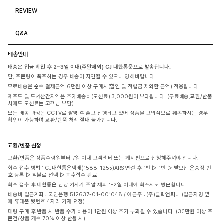
REVIEW
Q&A
배송안내
배송은 입금 확인 후 2~3일 이내(주말제외) CJ 대한통운으로 발송됩니다.
단, 주문량이 폭주하는 경우 배송이 지연될 수 있으니 양해바랍니다.
무료배송은 순수 결제금액 6만원 이상 구매시(할인 및 적립금 제외한 금액) 적용됩니다.
제주도 및 도서산간지역은 추가배송비(도선료) 3,000원이 부과됩니다. (무료배송,교환/반품
시에도 도선료는 고객님 부담)
모든 배송 과정은 CCTV로 촬영 후 출고 진행되고 있어 상품을 고의적으로 훼손하시는 경우
확인이 가능하며 교환/반품 처리 절대 불가합니다.
교환/반품 신청
교환/반품은 상품수령일부터 7일 이내 고객센터 또는 게시판으로 신청해주셔야 합니다.
회수 접수 방법 : CJ대한통운택배(1588-1255)ARS 연결 후 1번 ▷ 1번 ▷ 받으신 운송장 번
호 등록 ▷ 착불로 선택 ▷ 회수접수 완료
회수 접수 후 대한통운 담당 기사가 주말 제외 1-2일 이내에 회수지로 방문합니다.
배송비 입금계좌 : 국민은행 512637-01-001048 / 예금주 : (주)클릭앤퍼니 (입금자명 옆
에 휴대폰 뒷번호 4자리 기재 요청)
대량 구매 후 반품 시 반품 수거 비용이 1만원 이상 추가 부과될 수 있습니다. (30만원 이상 주
문건/상품 개수 70% 이상 반품 시)