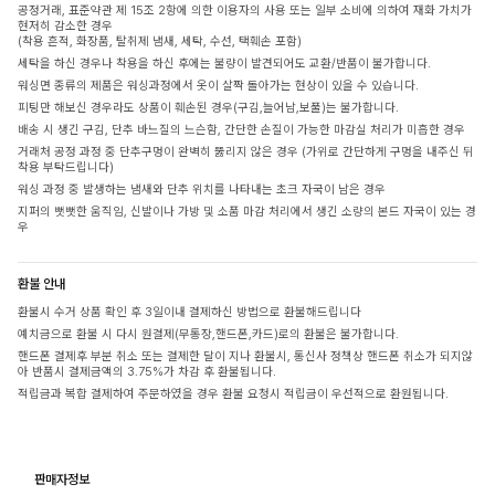
공정거래, 표준약관 제 15조 2항에 의한 이용자의 사용 또는 일부 소비에 의하여 재화 가치가
현저히 감소한 경우
(착용 흔적, 화장품, 탈취제 냄새, 세탁, 수선, 택훼손 포함)
세탁을 하신 경우나 착용을 하신 후에는 불량이 발견되어도 교환/반품이 불가합니다.
워싱면 종류의 제품은 워싱과정에서 옷이 살짝 돌아가는 현상이 있을 수 있습니다.
피팅만 해보신 경우라도 상품이 훼손된 경우(구김,늘어남,보풀)는 불가합니다.
배송 시 생긴 구김, 단추 바느질의 느슨함, 간단한 손질이 가능한 마감실 처리가 미흡한 경우
거래처 공정 과정 중 단추구멍이 완벽히 뚫리지 않은 경우 (가위로 간단하게 구멍을 내주신 뒤
착용 부탁드립니다)
워싱 과정 중 발생하는 냄새와 단추 위치를 나타내는 초크 자국이 남은 경우
지퍼의 뻣뻣한 움직임, 신발이나 가방 및 소품 마감 처리에서 생긴 소량의 본드 자국이 있는 경
우
환불 안내
환불시 수거 상품 확인 후 3일이내 결제하신 방법으로 환불해드립니다
예치금으로 환불 시 다시 원결제(무통장,핸드폰,카드)로의 환불은 불가합니다.
핸드폰 결제후 부분 취소 또는 결제한 달이 지나 환불시, 통신사 정책상 핸드폰 취소가 되지않
아 반품시 결제금액의 3.75%가 차감 후 환불됩니다.
적립금과 복합 결제하여 주문하였을 경우 환불 요청시 적립금이 우선적으로 환원됩니다.
판매자정보