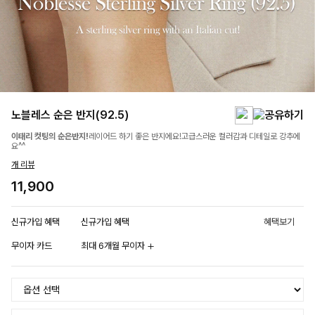
노블레스 순은 반지(92.5)
이태리 컷팅의 순은반지!
레이어드 하기 좋은 반지에요!고급스러운 컬러감과 디테일로 강추에
요^^
개 리뷰
11,900
신규가입 혜택
신규가입 혜택
혜택보기
무이자 카드
최대 6개월 무이자