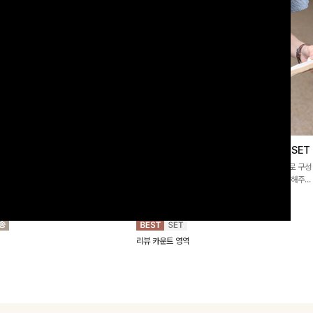
링원피스
특스트라이프 링클원피스+스트링자켓SET
]은은한 셔링 디테일과 퍼프 소매가 어
가볍고 시원한 링클 원피스와 스트링 자켓이 세트로 구성
 무드를 완성해주는 원피스🤍 허리 스
되어 코디 고민 없이 완성도 높은 스타일링을 연출해주는
한 실루엣을 연출해주며, 자연스럽게 퍼
아이템 🤍 따로 또 같이 활용하기 좋아 실용적이며, 스트
00
원
12%
69,900
원
40,900원
79,400원
으로 여성스럽고 편안하게 즐기기 좋아
링 디테일로 다양한 핏을 연출할 수 있어 데일리부터 여
행룩까지 멋스럽게 즐기기 좋아요 ✨
리뷰 카운트 영역