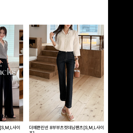
S,M,L사이
더예쁜린넨 8부부츠컷데님팬츠[S,M,L사이
딱좋은5부 데