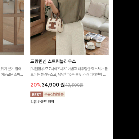
필첸체크 스
드람린넨 스트링블라우스
SET
분위기 있게 입어
[시원함🧊/77사이즈까지]가볍고 내추럴한 텍스처가 돋
 여유로운 소매핏
[활용도 좋은 투
보이는 블라우스로, 답답함 없는 슬릿 카라 디자인이 얼
기기 좋아요-
테일이 어우러진 
굴선을 더욱 시원하게 연출해드립니다 🤍🌿
20%
34,900
원
43,600원
성하게 퍼지는 롱
14%
42,9
단품으로도 다양하
리뷰 카운트 영역
리뷰 카운트 영역