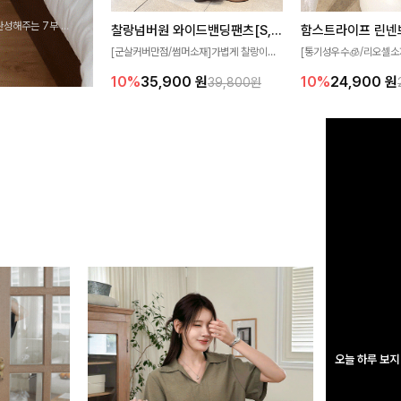
완성해주는 7부 블
찰랑넘버원 와이드밴딩팬츠[S,M,L사이즈]
함스트라이프 린넨
 스타일링을 연출하
[군살커버만점/썸머소재]가볍게 찰랑이는
[통기성우수🧊/리오셀소
원단과 여유로운 와이드 핏으로 하루 종일
트라이프 패턴으로 캐주
10%
35,900
원
10%
24,900
원
39,800원
편안하게 착용하실 수 있는 팬츠입니다 🖤
무드 살려주는 니트 가디건
✨ 허리 전체 밴딩과 스트링 디테일로 안정
에 슬림하게 떨어지는 핏
감 있는 착용감을 더해드려요!
도 여리하고 세련되게 입
오늘 하루 보지