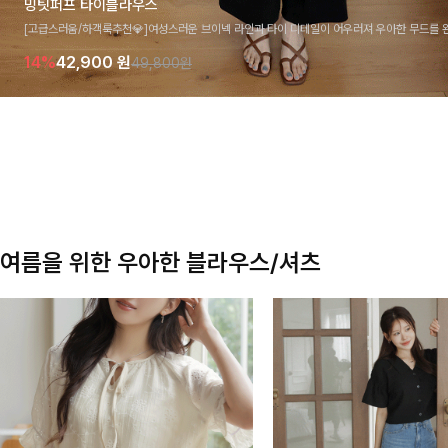
밍팃퍼프 타이블라우스
[고급스러움/하객룩추천💎]여성스러운 브이넥 라인과 타이 디테일이 어우러져 우아한 무드를 
라우스 🤍 여유로운 7부 소매로 편안하게 착용되며 데일리룩부터 출근룩, 하객룩까지 세련된
14%
42,900
원
49,800원
기 좋은 아이템이에요
여름을 위한 우아한 블라우스/셔츠