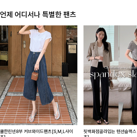
언제 어디서나 특별한 팬츠
쿨한린넨8부 커브와이드팬츠[S,M,L사이
핏백화점골라입는 텐션슬랙스[