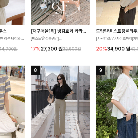
우스
[재구매율1위] 냉감효과 카라니트
드람린넨 스트링블라우
한 리본 타이와 자
[베스트🏆접촉냉감]
[시원함🧊/77사이즈까지]가
디테일이 여성스러운
여름에도 무더위 걱정할 필요가 없어요!얇
한 텍스처가 돋보이는 블라우스
17%
27,300
원
20%
34,900
원
44,700원
32,800원
43
스 🤎 하늘하늘
고 가벼운 소재감으로 여름에도 시원하게
없는 슬릿 카라 디자인이 얼굴
떨어지는 실루엣으로
즐기실 수 있는 니트랍니다
원하게 연출해드립니다 🤍🌿
 세련되게 즐기기