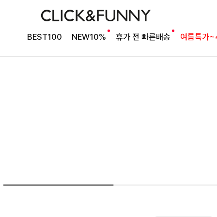
군살 가려주는 롱 실루엣
필첸체크 스트링블라우스+플레어스커트SET
BEST100
NEW10%
휴가 전 빠른배송
여름특가~