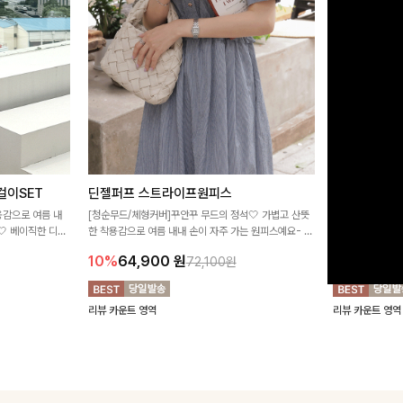
걸이SET
딘젤퍼프 스트라이프원피스
룬셀퍼프 셔
용감으로 여름 내
[청순무드/체형커버]꾸안꾸 무드의 정석🤍 가볍고 산뜻
[데이트룩추천🩷
🤍 베이직한 디자
한 착용감으로 여름 내내 손이 자주 가는 원피스예요- 은
우러져 사랑스러운
 데일리하게 활용
은한 스트라이프 패턴과 여유로운 핏이 만나 편안함은 물
모크 밴딩이 슬림
10%
64,900
원
10%
36,9
72,100원
론, 고급스러운 분위기까지 더해드립니다
지는 플레어 라인
요
리뷰 카운트 영역
리뷰 카운트 영역