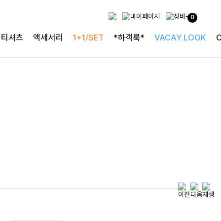
하객룩의 정석
0
로즐리본 러플블라우스
티셔츠
액세서리
1+1/SET
*하객룩*
VACAY LOOK