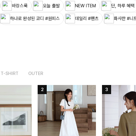
바캉스룩
오늘 출발
NEW ITEM
단, 하루 혜택
하나로 완성된 코디 #원피스
데일리 #팬츠
화사한 #니
T-SHIRT
OUTER