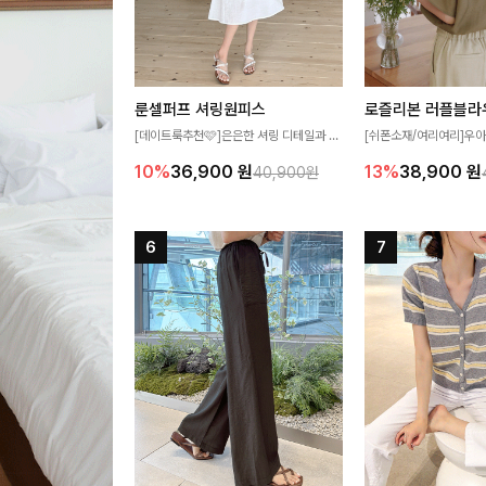
룬셀퍼프 셔링원피스
로즐리본 러플블라
[데이트룩추천🩷]은은한 셔링 디테일과 퍼
[쉬폰소재/여리여리]우아
프 소매가 어우러져 사랑스러운 무드를 완
연스럽게 흐르는 러플 
10%
36,900
원
13%
38,900
원
40,900원
성해주는 원피스🤍 허리 스모크 밴딩이 슬
분위기를 더해주는 블라우
림한 실루엣을 연출해주며, 자연스럽게 퍼
한 소재감과 여유롭게 
지는 플레어 라인으로 여성스럽고 편안하게
얼굴까지 화사해 보이며
즐기기 좋아요
좋아요