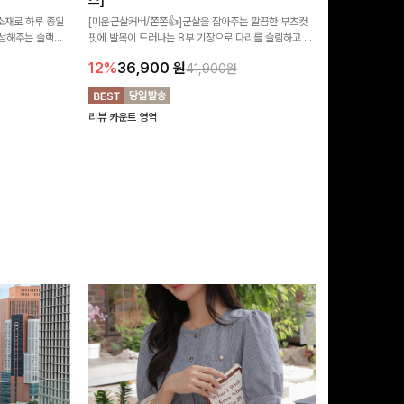
즈]
[허벅지군살커버
 소재로 하루 종일
[미운군살커버/쫀쫀👍]군살을 잡아주는 깔끔한 부츠컷
과 부담 없는 5
성해주는 슬랙스
핏에 발목이 드러나는 8부 기장으로 다리를 슬림하고 길
팬츠 ✨ 빈티지한
10%
26,9
까지 취향 따라
어보이게 만들어주며 생지 소재로 멋을 더한 데님팬츠에
디한 무드로 연출
12%
36,900
원
41,900원
 데일리부터 출근
요~!
리뷰 카운트 영역
리뷰 카운트 영역