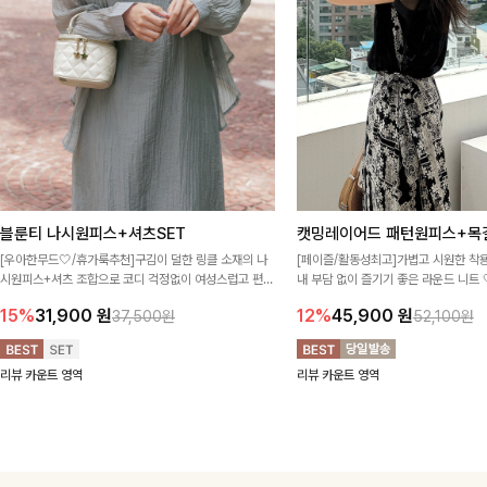
블룬티 나시원피스+셔츠SET
캣밍레이어드 패턴원피스+목
[우아한무드🤍/휴가룩추천]구김이 덜한 링클 소재의 나
[페이즐/활동성최고]가볍고 시원한 착
시원피스+셔츠 조합으로 코디 걱정없이 여성스럽고 편안
내 부담 없이 즐기기 좋은 라운드 니트 
하게 즐길 수 있는 아이템이에요:)
인으로 다양한 하의와 손쉽게 매치되어
15%
31,900
원
12%
45,900
원
37,500원
52,100원
하기 좋아요 ✨
리뷰 카운트 영역
리뷰 카운트 영역