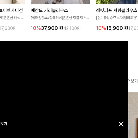
브이넥가디건
메칸드 카라블라우스
레킷퍼프 셔링블라우스
재]은은한 배색 스
[썸머원단🌊/팔뚝커버]은은한 링클 텍스처
[인기급상승/7부/데일리추천]
얼하면서도 산뜻한
와 여유로운 실루엣이 만나 내추럴하면서도
이 더해져 사랑스럽고 풍성한 
10%
37,900
원
10%
15,900
원
27,600원
42,100원
17,
 💛 브이넥 라인
세련된 무드를 연출해주는 블라우스- 데일
성해주는 블라우스 🤍 가볍게
 더해져 단독으로
리룩부터 출근룩까지 다양하게 활용하기 좋
로 체형을 자연스럽게 커버해
어져요-
은 베이직한 디자인!
게 즐기기 좋아요 ✨
더보기
 않기