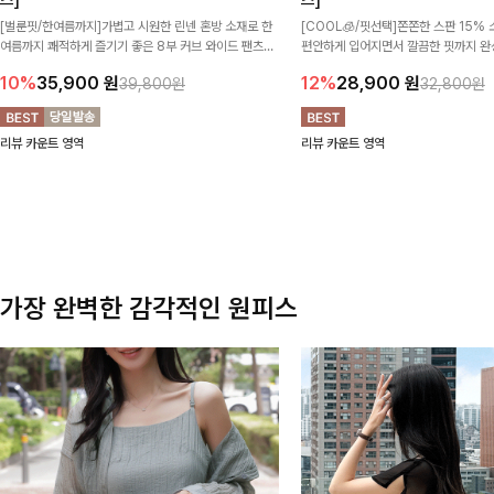
즈]
즈]
[벌룬핏/한여름까지]가볍고 시원한 린넨 혼방 소재로 한
[COOL🧊/핏선택]쫀쫀한 스판 15%
여름까지 쾌적하게 즐기기 좋은 8부 커브 와이드 팬츠
편안하게 입어지면서 깔끔한 핏까지 완
🤍 자연스럽게 떨어지는 커브핏이 멋스러운 실루엣을 연
🖤 절개와이드·핀턱와이드·부츠컷·일자
10%
35,900
원
12%
28,900
원
39,800원
32,800원
출해줘요 ✨
골라 입기 좋은 4가지 디자인 구성으로
룩까지 모두 책임질 데일리 팬츠랍니다
리뷰 카운트 영역
리뷰 카운트 영역
가장 완벽한 감각적인 원피스