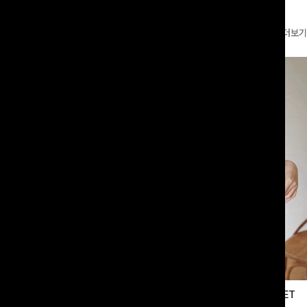
더보기
님반바지[S,M,L,XL사이즈]
필딩버튼 카라블라우스+와이드팬츠SET