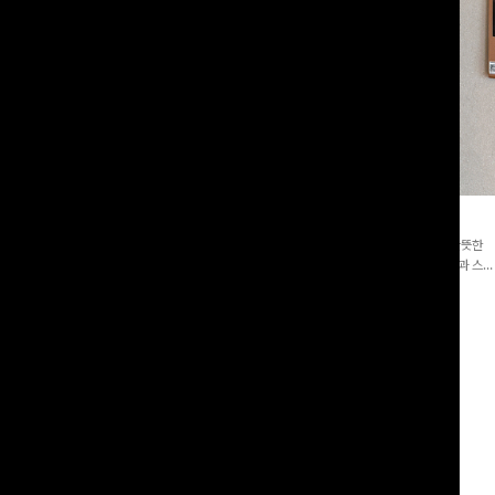
트링블라우스+플레어스커트
룬카일 스트라이프셔츠
[1만장돌파**1위템🏆]가볍게 걸쳐도 살아나는 산뜻한
피스]은은한 체크 패턴과 허리 스트링 디
컬러감, 여름에 딱 맞는 코튼 셔츠❤️ 여유 있는 핏과 스트
투피스 세트입니다. 여유로운 상의와 풍
라이프 패턴, 자연스러운 실루엣으로 데일리 코디에 부담
13%
29,900
원
34,300원
스커트가 자연스러운 체형 커버는 물론,
없이 매치된답니다:)
00
원
49,800원
게 활용하기 좋아요🖤
리뷰 카운트 영역