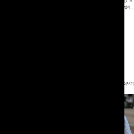
/히든밴딩]여유롭게 떨어지는 와이드핏
[SET PICK]버튼 카라 블라우스와 팬츠, 스트랩까지 구
부 기장으로 편안하게 즐기기 좋은 데님
성된 활용도 높은 3종 세트 🤍 코디 걱정 없이 한 번에
 워싱감이 더해져 캐주얼하면서도 트렌
완성도 있는 스타일링을 연출할 수 있어 데일리하게 즐기
00
원
10%
49,900
원
29,800원
55,400원
기 좋아요 ✨
리뷰 카운트 영역
더보기