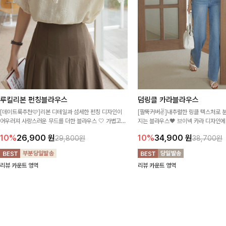
루킬리본 펀칭블라우스
덤링클 카라블라우스
[데이트룩추천🩷]리본 디테일과 섬세한 펀칭 디자인이
[팔뚝커버✌]내추럴한 링클 텍스처로 
어우러져 사랑스러운 무드를 더한 블라우스 🤍 가볍고
지는 블라우스🖤 브이넥 카라 디자인에
통기성 좋은 소재로 시원하게 착용되며 여성스럽고 여리
더해져 여리하면서도 시원한 무드로 즐
10%
26,900
원
10%
34,900
원
29,800원
38,700원
한 스타일링을 완성해줘요 ✨
리뷰 카운트 영역
리뷰 카운트 영역