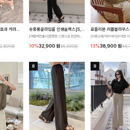
[재구매율1위] 냉감효과 카라니트
숏중롱골라입을 인생슬랙스[S,M,L,XL사이즈]
로즐리본 러플블라우스
[여름버전출시]쫀쫀한 스판으로 편안하게
[쉬폰소재/여리여리]우아한 리
필요가 없어요!얇
착용되어 누구나 입기 좋은 데일리 슬랙스!
연스럽게 흐르는 러플 디테일
10%
32,900
원
13%
38,900
원
32,800원
36,500원
44,
여름에도 시원하게
숏·기본·롱 기장과 와이드·부츠컷 핏까지 취
분위기를 더해주는 블라우스 
다
향에 맞게 선택할 수 있어 더욱 만족스러워
한 소재감과 여유롭게 떨어지
요
얼굴까지 화사해 보이며 세련
좋아요