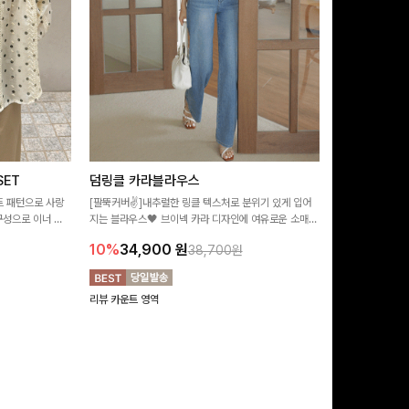
ET
덤링클 카라블라우스
비반드 링클
트 패턴으로 사랑
[팔뚝커버✌]내추럴한 링클 텍스처로 분위기 있게 입어
[구김걱정없는✨/
구성으로 이너 걱
지는 블라우스🖤 브이넥 카라 디자인에 여유로운 소매핏
처가 돋보이는 블
:)
더해져 여리하면서도 시원한 무드로 즐기기 좋아요-
소매 디테일이 
10%
34,900
원
17%
28,9
38,700원
연출해드려요!
리뷰 카운트 영역
리뷰 카운트 영역