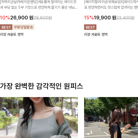
[허벅지군살커버/히든밴딩]여유롭게 떨어지는 와이드핏
[베이직컬러구성/부해보임X]와이드하게
과 부담 없는 5부 기장으로 편안하게 즐기기 좋은 데님
로 편안하면서도 멋스럽게 입어지는 밴딩
팬츠 ✨ 빈티지한 워싱감이 더해져 캐주얼하면서도 트렌
한 포켓 디테일 더해져 데일리룩부터 
10%
26,900
원
15%
19,900
원
29,800원
23,400원
디한 무드로 연출
높게 즐겨지는 아이템!
리뷰 카운트 영역
리뷰 카운트 영역
가장 완벽한 감각적인 원피스