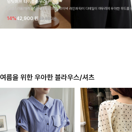
밍팃퍼프 타이블라우스
[고급스러움/하객룩추천💎]여성스러운 브이넥 라인과 타이 디테일이 어우러져 우아한 무드를 
라우스 🤍 여유로운 7부 소매로 편안하게 착용되며 데일리룩부터 출근룩, 하객룩까지 세련된
14%
42,900
원
49,800원
기 좋은 아이템이에요
여름을 위한 우아한 블라우스/셔츠