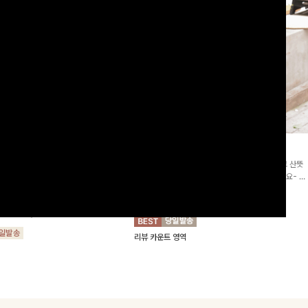
2차리오더]뮨스트링 플라워원피
딘젤퍼프 스트라이프원피스
[청순무드/체형커버]꾸안꾸 무드의 정석🤍 가볍고 산뜻
워 패턴과 랩 디자인으로 여성스러우면
한 착용감으로 여름 내내 손이 자주 가는 원피스예요- 은
를 더해주며 스트링이 내장되어있어 슬
은한 스트라이프 패턴과 여유로운 핏이 만나 편안함은 물
10%
64,900
원
72,100원
할 수 있어요🤍
론, 고급스러운 분위기까지 더해드립니다
00
원
36,800원
리뷰 카운트 영역