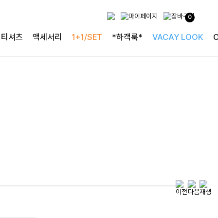
0
특별한 날을 빛내는
티셔츠
액세서리
1+1/SET
*하객룩*
VACAY LOOK
하객룩의 정석
로즐리본 러플블라우스