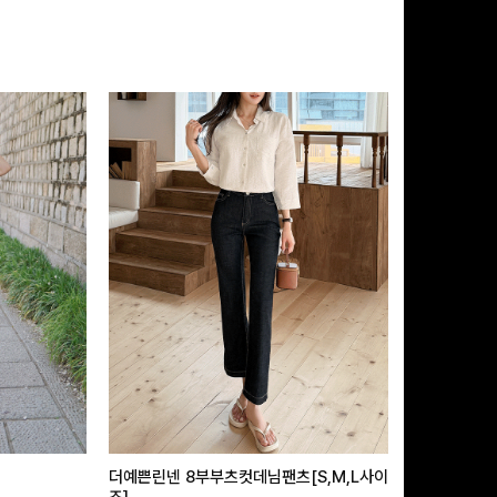
더예쁜린넨 8부부츠컷데님팬츠[S,M,L사이
급속쿨링효과 