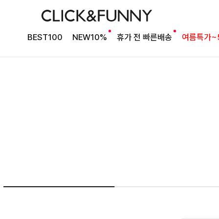
여름의 끝을 완성할
BEST100
NEW10%
휴가 전 빠른배송
여름특가~
감각적인 원피스
셀퍼프 셔링원피스