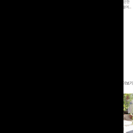
증👍]누구나 갖고 싶어할 슬랙스:)베이
[바스락소재💙/8부기장]사이드 버튼 디테일이 은은한
로 이쁜 핏 연출은 물론,쫀쫀한 스판끼
포인트가 되어주는 와이드 팬츠입니다. 여유롭게 떨어지
하게!
는 실루엣과 가볍게 바스락거리는 소재감으로 시원하고
00
원
14%
42,900
원
37,300원
49,800원
편안하게 즐기기 좋은 아이템-
리뷰 카운트 영역
더보기