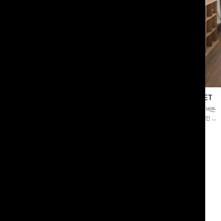
블라우스
제딧레이어드 블라우스+플레어팬츠SET
스퀘어넥]입체감 있는 링클 엠보 텍스
[완성도높은💗]레이어드한 듯 자연스러운 나시와 버튼
라우스- 여유로운 실루엣과 물결 짜임
원피스가 함께 구성된 세트 아이템입니다. 코디 고민 없
더해져 편안하면서도 여성스러운 무드를
이 한 벌만으로도 내추럴하면서 여성스러운 썸머룩 완성!
00
원
12%
43,900
원
34,800원
49,800원
리뷰 카운트 영역