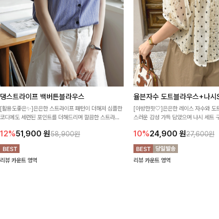
댕스트라이프 백버튼블라우스
율븐자수 도트블라우스+나시S
[활용도좋은✨]은은한 스트라이프 패턴이 더해져 심플한
[아방한핏🤍]은은한 레이스 자수와 도
코디에도 세련된 포인트를 더해드리며 깔끔한 스트라이
스러운 감성 가득 담았으며 나시 세트 
프 디테일로 유행 없이 오래 함께하기 좋은 블라우스예요
정없이 손쉽게 코디 가능한 블라우스에요
12%
51,900
원
10%
24,900
원
58,900원
27,600원
리뷰 카운트 영역
리뷰 카운트 영역