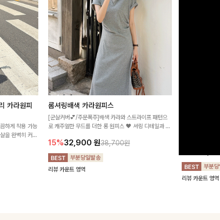
리 카라원피
롬셔링배색 카라원피스
[비율만점/
스
[군살커버💕/주문폭주]배색 카라와 스트라이프 패턴으
깔끔하게 착용 가능
로 캐주얼한 무드를 더한 롱 원피스 🖤 셔링 디테일과 쫀
고급스러운 플라
군살을 완벽히 커버
쫀한 스판 소재로 편안하면서도 여성스럽게 연출돼요
서 세련된 분위기
15%
32,900
원
38,700원
림하게 핏을 조절
12%
32,4
리뷰 카운트 영역
리뷰 카운트 영역