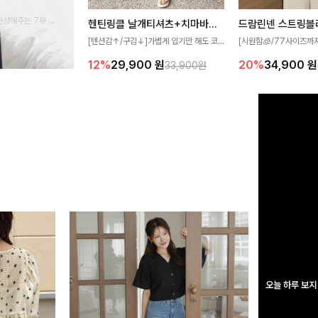
완성해주는 7부 블
헨틴링클 날개티셔츠+치마바지SET
드람린넨 스트링블
 스타일링을 연출하
[텐션감↑/구김↓]가볍게 입기만 해도 코
[시원함🧊/77사이즈까
디가 완성되는 세트 아이템으로, 자연스럽
한 텍스처가 돋보이는 블
12%
29,900
원
20%
34,900
원
33,900원
게 퍼지는 프릴 날개 소매가 우아한 포인트
없는 슬릿 카라 디자인이
를 더해드립니다💕 잔잔한 링클 텍스처 소
원하게 연출해드립니다 
재와 편안한 허리밴딩으로 하루 종일 산뜻
하고 쾌적하게 즐겨보세요!
오늘 하루 보지