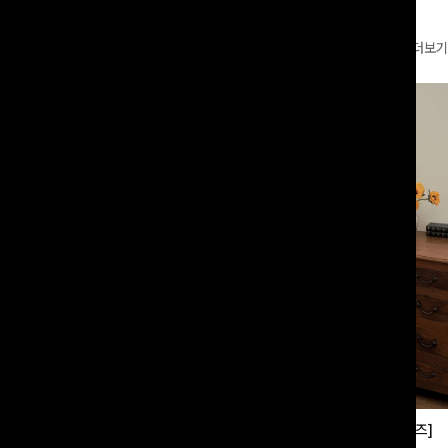
더보기
부츠컷슬랙스[S,M,L사이즈]
쿨링버튼 8부와이드팬츠[FREE,L사이즈]