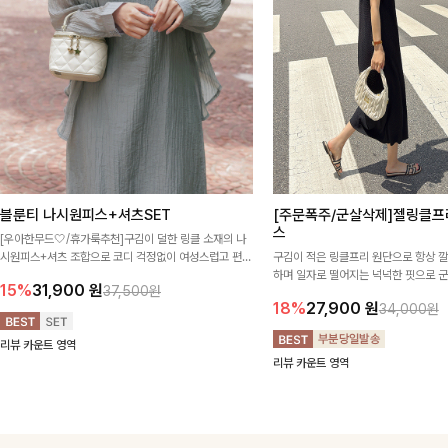
블룬티 나시원피스+셔츠SET
[주문폭주/군살삭제]젤링클프
스
[우아한무드🤍/휴가룩추천]구김이 덜한 링클 소재의 나
시원피스+셔츠 조합으로 코디 걱정없이 여성스럽고 편안
구김이 적은 링클프리 원단으로 항상 
하게 즐길 수 있는 아이템이에요:)
하며 일자로 떨어지는 넉넉한 핏으로 
15%
31,900
원
37,500원
해주는 원피스에요🖤
18%
27,900
원
34,000원
리뷰 카운트 영역
리뷰 카운트 영역