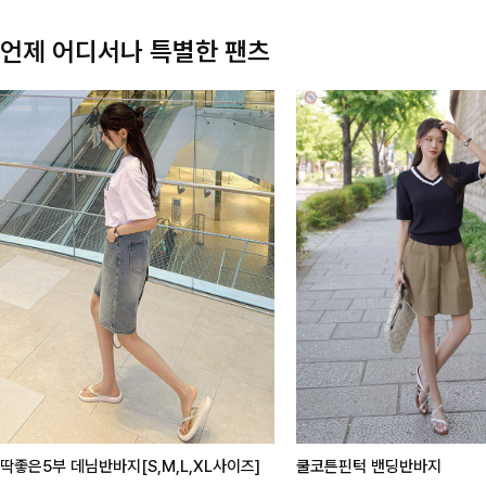
언제 어디서나 특별한 팬츠
딱좋은5부 데님반바지[S,M,L,XL사이즈]
쿨코튼핀턱 밴딩반바지