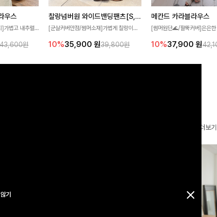
찰랑넘버원 와이드밴딩팬츠[S,M,L사이즈]
메칸드 카라블라우스
라우스
[군살커버만점/썸머소재]가볍게 찰랑이는
[썸머원단🌊/팔뚝커버]은은한
지]가볍고 내추럴
원단과 여유로운 와이드 핏으로 하루 종일
와 여유로운 실루엣이 만나 
라우스로, 답답함
10%
35,900
원
10%
37,900
원
39,800원
42,
43,600원
편안하게 착용하실 수 있는 팬츠입니다 🖤
세련된 무드를 연출해주는 블
 얼굴선을 더욱 시
✨ 허리 전체 밴딩과 스트링 디테일로 안정
리룩부터 출근룩까지 다양하게
🌿
감 있는 착용감을 더해드려요!
은 베이직한 디자인!
더보기
 않기