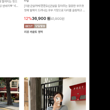
즈]
 떨어지는 핏으
[MADE/후기인
 반바지🤎 넉넉
[미운군살커버/쫀쫀👍]군살을 잡아주는 깔끔한 부츠컷
직하지만 부츠컷으
여행룩까지 활용도
핏에 발목이 드러나는 8부 기장으로 다리를 슬림하고 길
로 하루종일 편안
20%
29,9
어보이게 만들어주며 생지 소재로 멋을 더한 데님팬츠에
12%
36,900
원
41,900원
요~!
리뷰 카운트 영역
리뷰 카운트 영역