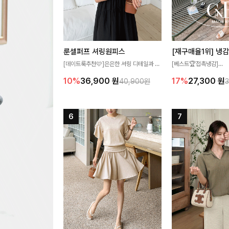
룬셀퍼프 셔링원피스
[데이트룩추천🩷]은은한 셔링 디테일과 퍼
[베스트🏆접촉냉감]
프 소매가 어우러져 사랑스러운 무드를 완
여름에도 무더위 걱정할 
10%
36,900
원
17%
27,300
원
40,900원
성해주는 원피스🤍 허리 스모크 밴딩이 슬
고 가벼운 소재감으로 
림한 실루엣을 연출해주며, 자연스럽게 퍼
즐기실 수 있는 니트랍니
지는 플레어 라인으로 여성스럽고 편안하게
즐기기 좋아요