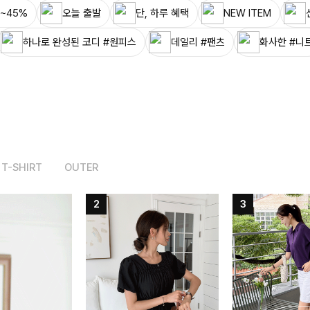
~45%
오늘 출발
단, 하루 혜택
NEW ITEM
하나로 완성된 코디 #원피스
데일리 #팬츠
화사한 #니
T-SHIRT
OUTER