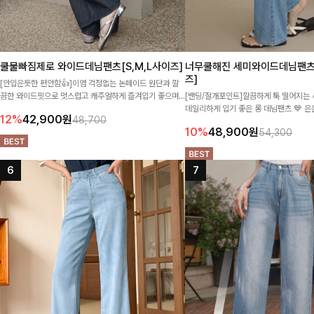
쿨물빠짐제로 와이드데님팬츠[S,M,L사이즈]
너무쿨해진 세미와이드데님팬츠[
즈]
[안입은듯한 편안함👍]이염 걱정없는 논페이드 원단과 깔
끔한 와이드핏으로 멋스럽고 캐주얼하게 즐겨입기 좋으며
[밴딩/절개포인트]깔끔하게 툭 떨어지는
어떤 옷과 매치해도 손색없는 데일리 팬츠랍니다-!
데일리하게 입기 좋은 롱 데님팬츠 💙 은
12%
42,900
원
48,700
롱한 실루엣 더해져 다리라인 길어 보이
10%
48,900
원
54,300
게 매치되는 ITEM