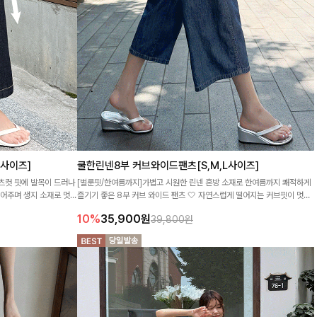
L사이즈]
쿨한린넨8부 커브와이드팬츠[S,M,L사이즈]
츠컷 핏에 발목이 드러나
[벌룬핏/한여름까지]가볍고 시원한 린넨 혼방 소재로 한여름까지 쾌적하게
들어주며 생지 소재로 멋을
즐기기 좋은 8부 커브 와이드 팬츠 🤍 자연스럽게 떨어지는 커브핏이 멋스
러운 실루엣을 연출해줘요 ✨
10%
35,900
원
39,800원