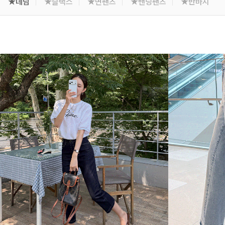
★데님
★슬랙스
★면팬츠
★밴딩팬츠
★반바지