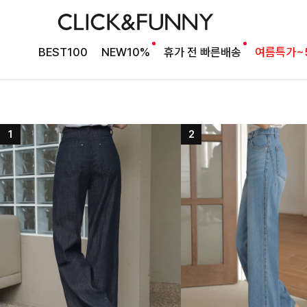
BEST100
NEW10%
휴가 전 빠른배송
여름특가~