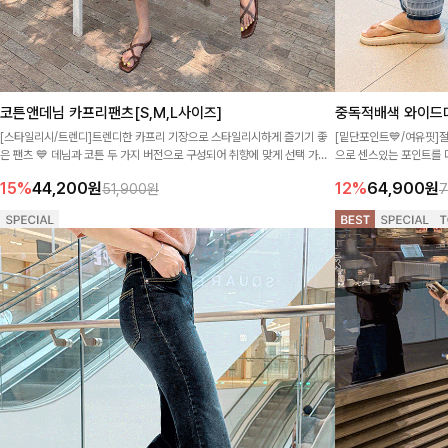
코튼앤데님 카프리팬츠[S,M,L사이즈]
중독적배색 와이드데
[스타일리시/트렌디]트렌디한 카프리 기장으로 스타일리시하게 즐기기 좋
[밑단포인트💙/여유핏]
은 팬츠 💙 데님과 코튼 두 가지 버전으로 구성되어 취향에 맞게 선택 가능
으로 센스있는 포인트를 
하며, 편안한 착용감으로 데일리하게 활용하기 좋아요 ✨
렌디한 감성의 데님팬츠에
15%
44,200
원
12%
64,900
원
51,900원
7