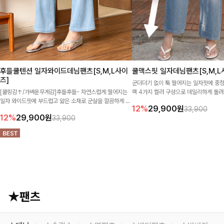
후들쿨텐션 일자와이드데님팬츠[S,M,L사이
쿨맥스핏 일자데님팬츠[S,M,L
즈]
군더더기 없이 툭 떨어지는 일자핏에 중청
[쿨링감↑/가벼운무게감]후들후들- 자연스럽게 떨어지는
랙 4가지 컬러 구성으로 데일리하게 돌려
일자 와이드핏에 부드럽고 얇은 소재로 군살을 깔끔하게 숨
스판 없이도 뻣뻣함 없는 유연한 소재감
12%
29,900
원
33,900
겨주고 시원한 착용감을 선사하는 데님팬츠!
엣이 멋스럽게 살아나는 아이템
12%
29,900
원
33,900
★팬츠