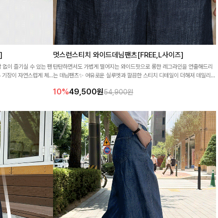
]
멋스런스티치 와이드데님팬츠[FREE,L사이즈]
 없이 즐기실 수 있는 팬
탄탄하면서도 가볍게 떨어지는 와이드핏으로 롱한 레그라인을 연출해드리
부 기장이 자연스럽게 체
는 데님팬츠✨ 여유로운 실루엣과 깔끔한 스티치 디테일이 더해져 데일리부
터 스타일리시한 룩까지 다양하게 즐기기 좋은 아이템💙
10%
49,500
원
54,900원