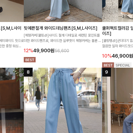
S,M,L사이
핏예쁜절개 와이드데님팬츠[S,M,L사이즈]
쿨퍼펙트컬러감 일
이즈]
[체형커버/쿨링🧊]사이드 절개 디테일로 세련된 포인트를
 세미와이드 핏으로
더한 와이드팬츠로, 와이드한 실루엣이 체형커버는 물론 멋
[쿨링템🧊]군더더기 
은한 중청 워싱에
스러운 아웃핏을 연출해줘요♥ 연청부터 진청, 아이보리까
깔끔한 일자 와이드핏으
12%
49,900
원
56,600
면서 어디에나 손쉽
지 데일리하게 즐기기 좋은 컬러 구성으로 만나보세요💙🤍
데님팬츠에요!
10%
46,900