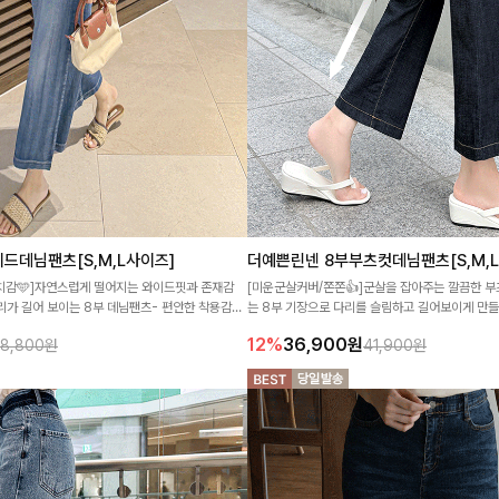
드데님팬츠[S,M,L사이즈]
더예쁜린넨 8부부츠컷데님팬츠[S,M,
치감🩵]자연스럽게 떨어지는 와이드핏과 존재감
[미운군살커버/쫀쫀👍]군살을 잡아주는 깔끔한 부
리가 길어 보이는 8부 데님팬츠- 편안한 착용감으
는 8부 기장으로 다리를 슬림하고 길어보이게 만
더한 데님팬츠에요~!
12%
36,900
원
8,800원
41,900원