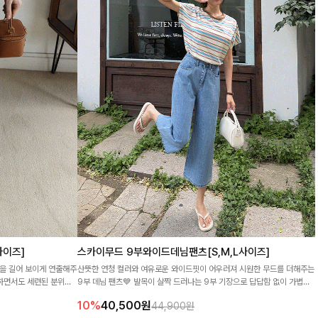
사이즈]
스카이무드 9부와이드데님팬츠[S,M,L사이즈]
을 길어 보이게 연출해주
산뜻한 연청 컬러와 여유로운 와이드핏이 어우러져 시원한 무드를 더해주는
얼하면서도 세련된 분위기
9부 데님 팬츠💙 발목이 살짝 드러나는 9부 기장으로 답답함 없이 가볍게
착용되며, 데일리룩부터 휴양지룩까지 산뜻하게 즐기기 좋아요
10%
40,500
원
44,900원