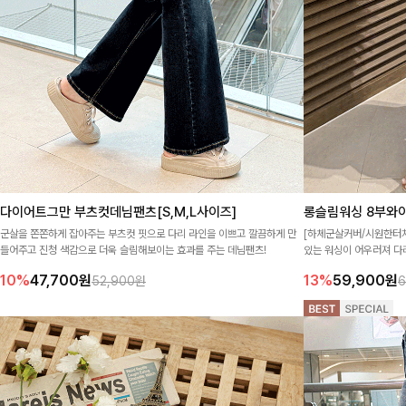
다이어트그만 부츠컷데님팬츠[S,M,L사이즈]
롱슬림워싱 8부와이
군살을 쫀쫀하게 잡아주는 부츠컷 핏으로 다리 라인을 이쁘고 깔끔하게 만
[하체군살커버/시원한터
들어주고 진청 색감으로 더욱 슬림해보이는 효과를 주는 데님팬츠!
있는 워싱이 어우러져 다
로 매일 손이 간답니다 :)
10%
47,700
원
13%
59,900
원
52,900원
6