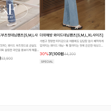
부츠컷데님팬츠[S,M,L사
더위해방 와이드데님팬츠[S,M,L,XL사이즈]
가볍고 청량한 터치감으로 여름에도 답답함 없이 쾌적하게
ZERO, 와이드 부츠컷으로 군살도
입어지는 와이드 데님- 툭 떨어지는 핏에 은은한 워싱으로
 더욱 슬림한 라인을 돋보이게 해줄
부해 보임 없이 깔끔하게 라인 정리해주는 데일리 팬츠
30%
31,100
원
44,300
♥
원
53,900