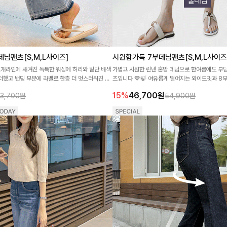
님팬츠[S,M,L사이즈]
시원함가득 7부데님팬츠[S,M,L사이즈
절개라인에 새겨진 독특한 워싱에 허리와 밑단 배색
가볍고 시원한 린넨 혼방 데님으로 한여름에도 부담
더했고 밴딩 부분에 라벨로 한층 더 멋스러워진 트
츠입니다 💙🍃 여유롭게 떨어지는 와이드핏과 8
요~!
형을 커버해드려요-
15%
46,700
원
3,700원
54,900원