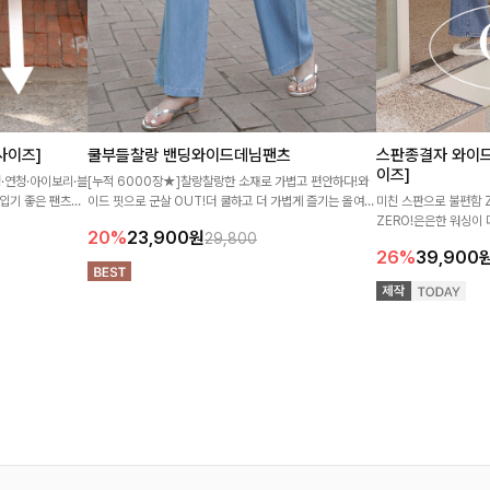
사이즈]
쿨부들찰랑 밴딩와이드데님팬츠
스판종결자 와이드
이즈]
·연청·아이보리·블
[누적 6000장★]찰랑찰랑한 소재로 가볍고 편안하다!와
입기 좋은 팬츠🤍
이드 핏으로 군살 OUT!더 쿨하고 더 가볍게 즐기는 올여름
미친 스판으로 불편함 
으로 내추럴한 실루
최고의 선택! 와이드 데님팬츠 ♥
ZERO!은은한 워싱이
20%
23,900
원
29,800
데일리 필수 데님팬츠
26%
39,900