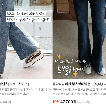
팬츠[S,M,L사이즈]
롱다리넘버원 부츠컷데님팬츠[S,M,L
을 더했고 군더더기 없이 떨어지는 여유있는 일자
깔끔하게 떨어지는 와이드 부츠컷핏으로 다리 라인
안하게 즐겨입을 수 있어요~!
는 데님 팬츠입니다. 은은한 워싱이 더해져 캐주
를 완성하며, 데일리하게 손이 자주 가요-
10%
47,700
원
8,900원
52,900원