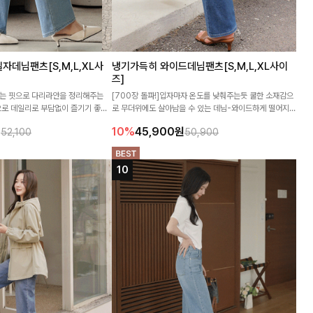
자데님팬츠[S,M,L,XL사
냉기가득히 와이드데님팬츠[S,M,L,XL사이
즈]
없는 핏으로 다리라안을 정리해주는
[700장 돌파!]입자마자 온도를 낮춰주는듯 쿨한 소재감으
로 데일리로 부담없이 즐기기 좋은
로 무더위에도 살아남을 수 있는 데님-와이드하게 떨어지는
핏으로 하체라인을 신경 쓰지 않아도 된답니다 :)
원
10%
45,900
원
52,100
50,900