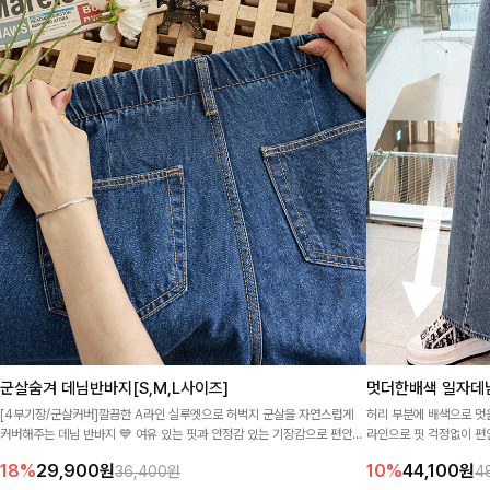
군살숨겨 데님반바지[S,M,L사이즈]
멋더한배색 일자데님
[4부기장/군살커버]깔끔한 A라인 실루엣으로 허벅지 군살을 자연스럽게
허리 부분에 배색으로 멋
커버해주는 데님 반바지 💙 여유 있는 핏과 안정감 있는 기장감으로 편안하
라인으로 핏 걱정없이 편
면서도 데일리한 썸머룩 완성🌿
18%
29,900
원
10%
44,100
원
36,400원
4