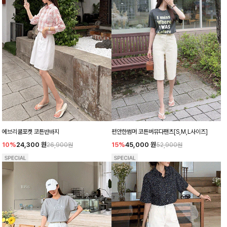
에브리쿨포켓 코튼반바지
편안한썸머 코튼버뮤다팬츠[S,M,L사이즈]
10%
24,300
원
15%
45,000
원
26,900원
52,900원