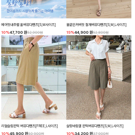
에어핏내추럴 울버뮤다팬츠[S,M사이즈]
꿀같은커버핏 절개버뮤다팬츠[S,M,L사이즈]
10%
47,700
원
15%
44,900
원
52,900원
52,800원
리얼슬림핀턱 버뮤다팬츠[FREE,L사이즈]
살랑바람결 핀턱버뮤다팬츠[S,M,L사이즈]
10%
45,900
원
10%
34,200
원
50,900원
37,900원