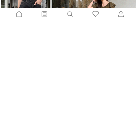
세상쿨멋진 4부데님반바지[S,M,L사이즈]
더쿨한린넨 슬랙스반바지[FREE,L사이즈]
10%
34,200
원
10%
36,000
원
37,900원
39,900원