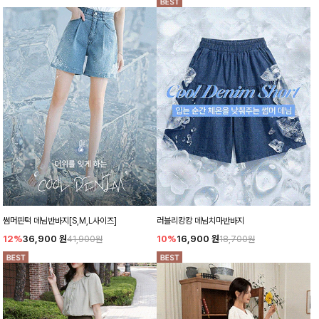
썸머핀턱 데님반바지[S,M,L사이즈]
러블리캉캉 데님치마반바지
12%
36,900
원
10%
16,900
원
41,900원
18,700원