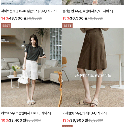
퍼펙트절개핏 6부데님반바지[S,M,L사이즈]
쿨기운업 4부핀턱반바지[S,M,L사이즈]
14%
48,900
원
15%
36,900
원
56,800원
43,400원
에브리5부 코튼반바지[FREE,L사이즈]
이지쿨핏 5부반바지[S,M,L사이즈]
10%
32,400
원
13%
39,900
원
35,900원
45,800원