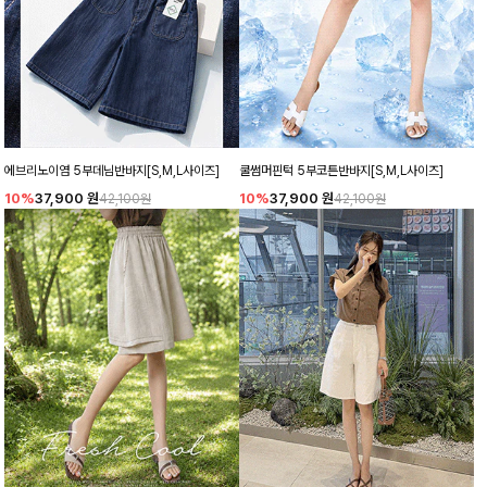
에브리노이염 5부데님반바지[S,M,L사이즈]
쿨썸머핀턱 5부코튼반바지[S,M,L사이즈]
10%
37,900
원
10%
37,900
원
42,100원
42,100원