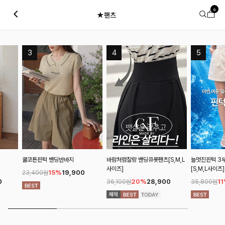
0
★팬츠
쿨코튼핀턱 밴딩반바지
바람처럼찰랑 밴딩큐롯팬츠[S,M,L
늘멋진핀턱 3부코튼
사이즈]
[S,M,L사이즈]
15%
19,900
23,400원
20%
28,900
11%
31
36,100원
35,800원