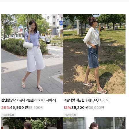
편안함장착 버뮤다코튼팬츠[S,M,L사이즈]
여름의맛 데님반바지[S,M,L사이즈]
20%
46,900
원
12%
35,200
원
58,600원
39,900원