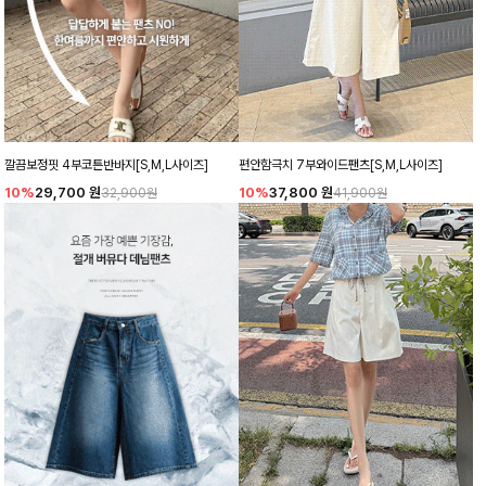
깔끔보정핏 4부코튼반바지[S,M,L사이즈]
편안함극치 7부와이드팬츠[S,M,L사이즈]
10%
29,700
원
10%
37,800
원
32,900원
41,900원