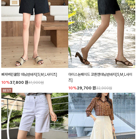
빠져버린쿨함 데님반바지[S,M,L사이즈]
아이스논페이드 코튼앤데님반바지[S,M,L사이
즈]
10%
37,800
원
41,900원
10%
29,700
원
32,900원