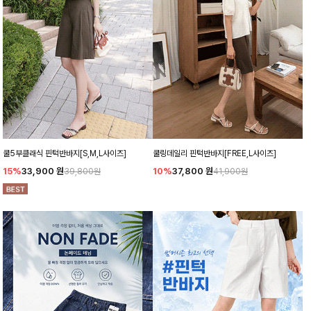
쿨5부클래식 핀턱반바지[S,M,L사이즈]
쿨링데일리 핀턱반바지[FREE,L사이즈]
15%
33,900
원
10%
37,800
원
39,800원
41,900원