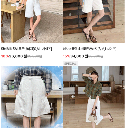
더데일리5부 코튼반바지[S,M,L사이즈]
넘사벽꿀템 4부코튼반바지[S,M,L사이즈]
10%
36,000
원
15%
34,000
원
39,900원
39,900원