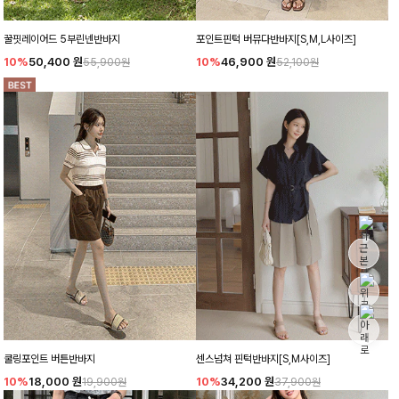
꿀핏레이어드 5부린넨반바지
포인트핀턱 버뮤다반바지[S,M,L사이즈]
10%
50,400
원
10%
46,900
원
55,900원
52,100원
쿨링포인트 버튼반바지
센스넘쳐 핀턱반바지[S,M사이즈]
10%
18,000
원
10%
34,200
원
19,900원
37,900원