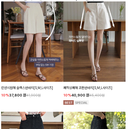
린넨시원해 슬랙스반바지[S,M,L사이즈]
쾌적상쾌해 코튼반바지[S,M,L사이즈]
10%
37,800
원
10%
40,900
원
41,900원
45,400원