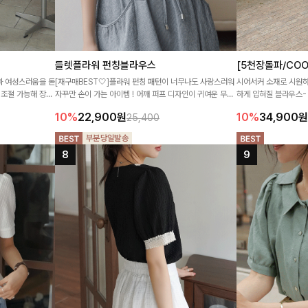
들렛플라워 펀칭블라우스
[5천장돌파/CO
과 여성스러움을 돋
[재구매BEST🤍]플라워 펀칭 패턴이 너무나도 사랑스러워
시어서커 소재로 시원하
 조절 가능해 장점
자꾸만 손이 가는 아이템 ! 어깨 퍼프 디자인이 귀여운 무드
하게 입혀질 블라우스-
를 주는 블라우스입니다 ~
여성스러움을 더했어요 
10%
22,900
원
10%
34,900
원
25,400