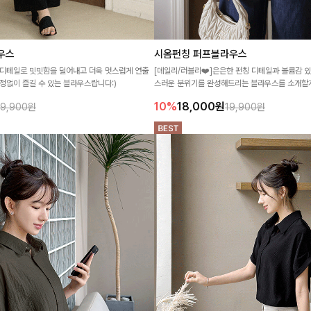
우스
시옴펀칭 퍼프블라우스
 디테일로 밋밋함을 덜어내고 더욱 멋스럽게 연출
[데일리/러블리❤️]은은한 펀칭 디테일과 볼륨감 
정없이 즐길 수 있는 블라우스랍니다:)
스러운 분위기를 완성해드리는 블라우스를 소개할게
10%
18,000
원
39,900원
19,900원