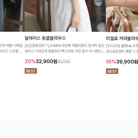
달레이스 링클블라우스
미엘로 카라블라
진주 버튼 디테일
[은은한포인트🤍]소매&넥 라인에 러블리함이 한가득 담긴
[5000장 돌파!🔥
사이드 스트랩 포
레이스 디자인과 링클프리 텍스쳐로 구김 없이 더 사랑스러
핏으로당연히 예쁜 그 
주는 아이템
운 블라우스♡ 스퀘어넥이 여리여리한 느낌을 더해준답니
20%
32,900
원
16%
39,900
41,100
다:)