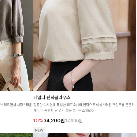
베일디 핀턱블라우스
여성스러우면서 사랑스러운
깔끔한 디자인에 풍성한 퍼프소매와 핀턱으로 여성스러운 포인트를 은은하
게 담아 특별한 날 입기 좋은 블라우스에요🤍
10%
34,200
원
37,900원