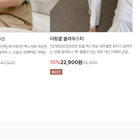
더링클 블라우스티
우스
[입체감원단]잔잔한 링클 텍스처로 내추럴한 분위기 살려주
고객만족]여리여리한 텍스쳐에 청순한
는 반팔 블라우스 🤎 볼륨감 있는 퍼프 라인 더해져 군살은
블라우스, 오늘도 반해버릴 거예요
자연스럽게 커버해주면서 단독으로도 분위기 있게 입어져
10%
22,900
원
원
25,400
47,500
요-