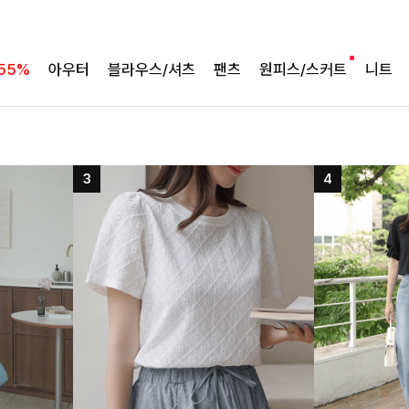
55%
아우터
블라우스/셔츠
팬츠
원피스/스커트
니트