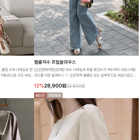
팰룸자수 프릴블라우스
 롤업 소매 디테일로 한
[은은한화려함]섬세한 자수 디테일과 프릴 포인트가 어우러져 사랑스러운
 착용감으로 구김 부담은
무드를 더한 블라우스 🤍 은은하게 볼륨감 있는 실루엣으로 여성스럽고 로
맨틱하게 연출돼요 ✨
12%
28,900
원
32,800원