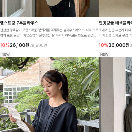
첼스트링 7부블라우스
펜밋링클 배색블라
잔잔한 광택감이 고급스러운 분위기를 더해주는 블라우스예요 ✨ 허리 스트
소매와 밑단 부분에 배색
링과 프릴 밑단이 자연스럽게 실루엣을 살려주며, 여유로운 핏으로 편안하
되며 링클 소재로 구김 걱
면서도 여성스러운 무드를 완성해준답니다 🤍
10%
26,100
원
10%
36,000
원
28,900원