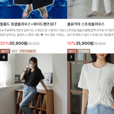
팔롬드 링클블라우스+와이드팬츠SET
큘로카라 스트링블라우스
[🔥주문폭주]가볍게 살랑이는 소재감으로 시원하고 여성스
[핏조절/얼굴소멸템]앞쪽 단추로 우아함
럽게 입어지는 블라우스+팬츠 세트 🖤 허리 밴딩 디테일로
보이게 해주고 밑단 스트랩으로 자유롭게
편안하면서도 자연스럽게 라인 잡아주어 꾸안꾸 무드로 멋
만 가득 담았습니다~
20%
30,900
원
10%
35,900
원
38,600
39,800
스럽게 완성!