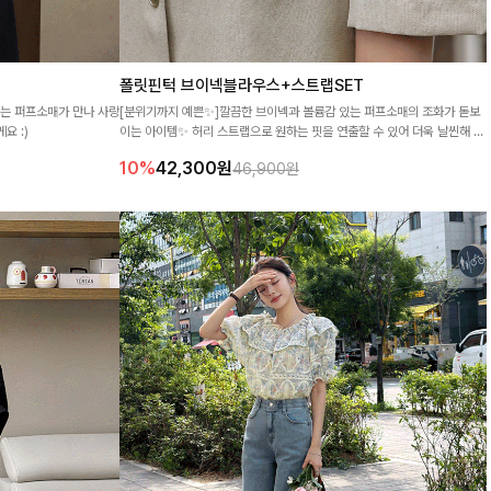
폴릿핀턱 브이넥블라우스+스트랩SET
있는 퍼프소매가 만나 사랑
[분위기까지 예쁜✨]깔끔한 브이넥과 볼륨감 있는 퍼프소매의 조화가 돋보
요 :)
이는 아이템✨ 허리 스트랩으로 원하는 핏을 연출할 수 있어 더욱 날씬해 보
이며, 데님부터 슬랙스까지 매치만으로도 분위기 있는 스타일이 완성됩니다
10%
42,300
원
46,900원
🌸