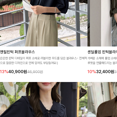
젠릴핀턱 퍼프블라우스
센딜롤업 핀턱블라
은은한 핀턱 디테일이 퍼프 소매로 러블리한 무드를 담은 블라우스- 전체적
가벼운 소재에 롤업 소매
으로 깔끔한 디자인으로 언제 입어도 부담없어요:)
루엣을 연출해드리는 블라
일리부터 출근룩까지 깔
13%
40,900
원
10%
32,400
원
46,900원
3