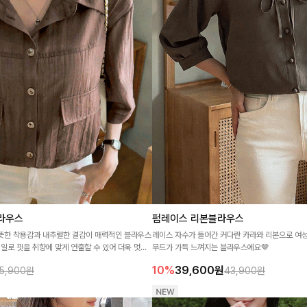
라우스
펌레이스 리본블라우스
뜻한 착용감과 내추럴한 결감이 매력적인 블라우스
레이스 자수가 들어간 커다란 카라와 리본으로 
테일로 핏을 취향에 맞게 연출할 수 있어 더욱 멋스
무드가 가득 느껴지는 블라우스에요🤎
분위기 있는 데일리룩을 완성해 드려요 🤎
10%
39,600
원
5,900원
43,900원