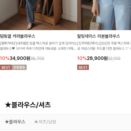
덤링클 카라블라우스
랄밍레이스 리본블라우스
[팔뚝커버✌]내추럴한 링클 텍스처로 분위기 있게 입어지는
[진주버튼/페미닌]은은한 주름 텍스처와 
블라우스🖤 브이넥 카라 디자인에 여유로운 소매핏 더해져
로 여성스러운 무드를 더한 블라우스 🤍 
여리하면서도 시원한 무드로 즐기기 좋아요-
인트로 슬림한 실루엣까지 예쁘게 연출해
10%
34,900
원
10%
28,900
원
38,700
32,100
★블라우스/셔츠
★블라우스
★셔츠/남방