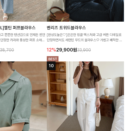
OL]멜틴 퍼프블라우스
벤리즈 트위드블라우스
고 쫀쫀한 텐션감으로 언제든 편안
[완성도높은🤍]은은한 링클 텍스처와 고급 버튼 디테일로
 단정한 카라와 풍성한 퍼프 소매로
단정하면서도 세련된 무드의 블라우스♡ 가볍고 쾌적한 착
:)
용감에 포켓 포인트까지 더해 데일리로 활용도 높은 아이템
12%
29,900
원
38,700
33,900
이랍니다-!