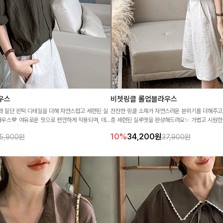
우스
비쳇링클 롤업블라우스
와 밑단 핀턱 디테일을 더해 자연스럽고 세련된 실
잔잔한 링클 소재가 자연스러운 분위기를 더해주고,
우스🤎 여유로운 핏으로 편안하게 착용되며, 데
층 세련된 실루엣을 완성해드려요✨ 가볍고 시원한
끔하게 즐기기 좋은 아이템이에요
덜고, 한여름에도 부담없이 즐기기 좋답니다!
10%
34,200
원
5,900원
37,900원