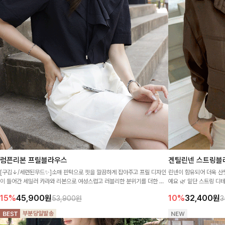
럼픈리본 프릴블라우스
겐틸린넨 스트링블
[구김↓/세련된무드✨]소매 핀턱으로 핏을 깔끔하게 잡아주고 프릴 디자인
린넨이 함유되어 더욱 산
이 들어간 세일러 카라와 리본으로 여성스럽고 러블리한 분위기를 더한 블
예요 🌿 밑단 스트링 디
라우스♡
럽고, 가볍게 툭 걸쳐도 
15%
45,900
원
10%
32,400
원
53,900원
3