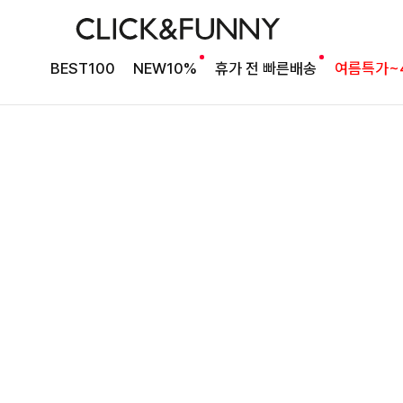
BEST100
NEW10%
휴가 전 빠른배송
여름특가~