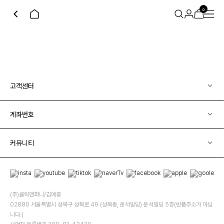
0
고객센터
계좌번호
커뮤니티
(주)클릭앤퍼니/김예중
02880 서울특별시 성북구 성북로 49 (성북동, 운석빌딩) 운석빌딩 5층(반품주소가 아닙
니다.)