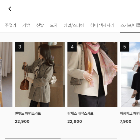
주얼리
가방
신발
모자
양말/스타킹
헤어 액세서리
스카프/머
하룸체크 패턴스카프
앨릿배색 플라
랑체스 배색스카프
7,900
5,900
22,900