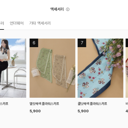
액세서리
ⓘ
플러
언더웨어
기타 액세서리
워스카프
콜딧배색 플라워스카프
코
비르 패턴스카프
5,900
5
4,900