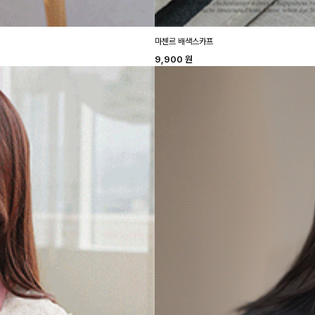
마첸르 배색스카프
9,900
원