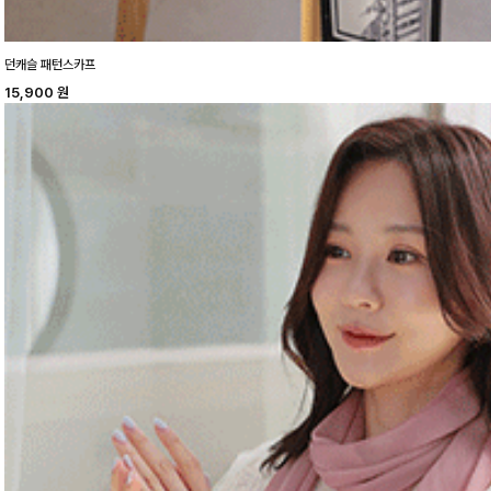
던캐슬 패턴스카프
15,900
원