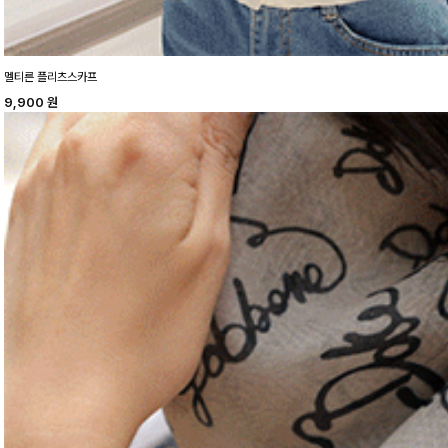
멜티른 플리츠스카프
9,900
원